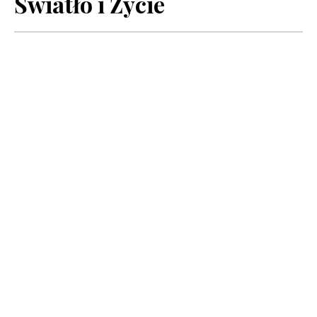
Światło i Życie
03 SIERPNIA,
2026
OBJAWIENIA MATKI BOZEJ W AKITA
Objawienia Matki Bożej w
Akita cz. 3
Kiedy dochodzimy do drugiego
przesłania (z dnia 3 sierpnia 1973
r.) to zauważymy, że jego ton
wyraźnie się zmienia. Nie jest to