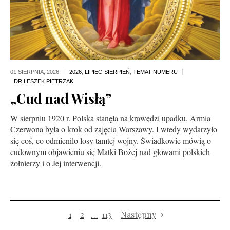
01 SIERPNIA,
2026
2026
,
LIPIEC-SIERPIEŃ
,
TEMAT NUMERU
„Cud nad Wisłą”
W sierpniu 1920 r. Polska stanęła na krawędzi upadku. Armia
Czerwona była o krok od zajęcia Warszawy. I wtedy wydarzyło
się coś, co odmieniło losy tamtej wojny. Świadkowie mówią o
cudownym objawieniu się Matki Bożej nad głowami polskich
żołnierzy i o Jej interwencji.
1
2
…
113
Następny