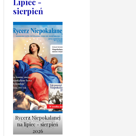
Lipiec -
sierpień
Rycerz Niepokalanej
Rycerz Niepokalanej
na lipiec - sierpień
lipiec-sierpień 2026
2026