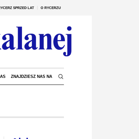
RYCERZ SPRZED LAT
O RYCERZU
NAS
ZNAJDZIESZ NAS NA