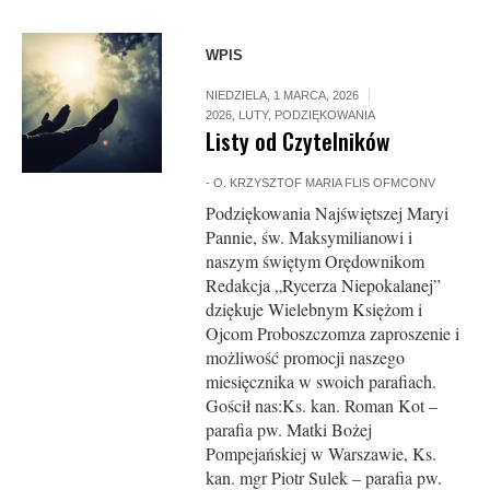
WPIS
NIEDZIELA, 1 MARCA, 2026
2026
,
LUTY
,
PODZIĘKOWANIA
Listy od Czytelników
-
O. KRZYSZTOF MARIA FLIS OFMCONV
Podziękowania Najświętszej Maryi
Pannie, św. Maksymilianowi i
naszym świętym Orędownikom
Redakcja „Rycerza Niepokalanej”
dziękuje Wielebnym Księżom i
Ojcom Proboszczomza zaproszenie i
możliwość promocji naszego
miesięcznika w swoich parafiach.
Gościł nas:Ks. kan. Roman Kot –
parafia pw. Matki Bożej
Pompejańskiej w Warszawie, Ks.
kan. mgr Piotr Sulek – parafia pw.