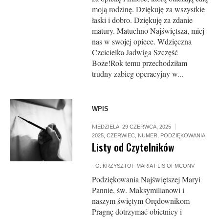
moją rodzinę. Dziękuję za wszystkie
łaski i dobro. Dziękuję za zdanie
matury. Matuchno Najświętsza, miej
nas w swojej opiece. Wdzięczna
Czcicielka Jadwiga Szczęść
Boże!Rok temu przechodziłam
trudny zabieg operacyjny w...
WPIS
NIEDZIELA, 29 CZERWCA, 2025
2025
,
CZERWIEC
,
NUMER
,
PODZIĘKOWANIA
Listy od Czytelników
-
O. KRZYSZTOF MARIA FLIS OFMCONV
Podziękowania Najświętszej Maryi
Pannie, św. Maksymilianowi i
naszym świętym Orędownikom
Pragnę dotrzymać obietnicy i