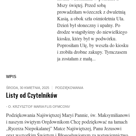
Mszy świętej. Przed sobą
prowadziłam wózeczek z dwuletnią
Kasią, a obok szła ośmioletnia Ula.
Dzień był słoneczny i upalny. Po
drodze wstąpiłyśmy do niewielkiego
kiosku, który był w podwórku.
Poprosiłam Ulę, by weszła do kiosku
i zrobiła drobne zakupy. Tymczasem
ja zostałam z małą...
WPIS
ŚRODA, 30 KWIETNIA, 2025
PODZIĘKOWANIA
Listy od Czytelników
-
O. KRZYSZTOF MARIA FLIS OFMCONV
Podziękowania Najświętszej Maryi Pannie, św. Maksymilianowi
i naszym świętym Orędownikom Chcę podziękować na łamach
„Rycerza Niepokalanej” Matce Najświętszej, Panu Jezusowi
oraz wszystkim Świętym i Błogosławionym za wstawiennictwo