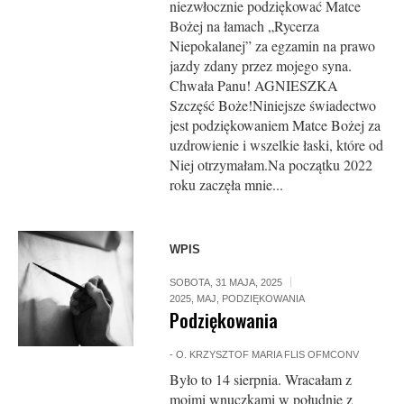
niezwłocznie podziękować Matce
Bożej na łamach „Rycerza
Niepokalanej” za egzamin na prawo
jazdy zdany przez mojego syna.
Chwała Panu! AGNIESZKA
Szczęść Boże!Niniejsze świadectwo
jest podziękowaniem Matce Bożej za
uzdrowienie i wszelkie łaski, które od
Niej otrzymałam.Na początku 2022
roku zaczęła mnie...
WPIS
SOBOTA, 31 MAJA, 2025
2025
,
MAJ
,
PODZIĘKOWANIA
Podziękowania
-
O. KRZYSZTOF MARIA FLIS OFMCONV
Było to 14 sierpnia. Wracałam z
moimi wnuczkami w południe z