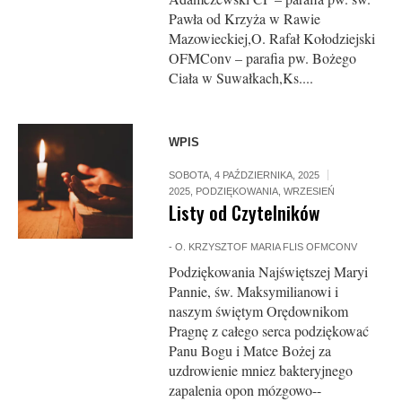
Pawła od Krzyża w Rawie
Mazowieckiej,O. Rafał Kołodziejski
OFMConv – parafia pw. Bożego
Ciała w Suwałkach,Ks....
WPIS
SOBOTA, 4 PAŹDZIERNIKA, 2025
2025
,
PODZIĘKOWANIA
,
WRZESIEŃ
Listy od Czytelników
-
O. KRZYSZTOF MARIA FLIS OFMCONV
Podziękowania Najświętszej Maryi
Pannie, św. Maksymilianowi i
naszym świętym Orędownikom
Pragnę z całego serca podziękować
Panu Bogu i Matce Bożej za
uzdrowienie mniez bakteryjnego
zapalenia opon mózgowo--