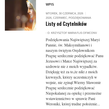
WPIS
WTOREK, 30 CZERWCA, 2026
2026
,
CZERWIEC
,
PODZIĘKOWANIA
Listy od Czytelników
-
O. KRZYSZTOF MARIA FLIS OFMCONV
Podziękowania Najświętszej Maryi
Pannie, św. Maksymilianowi i
naszym świętym Orędownikom
Pragnę serdecznie podziękować Panu
Je­zusowi i Matce Najświętszej za
uzdrowie nie z moich wypadków.
Dziękuję też za to,że nikt z moich
krewnych, którzy uczestniczyli w
wojnie, nie zginął.Wierny Sławomir
Pragnę serdecznie podziękować
Niepokalanej za opiekę i przemożne
wstawiennictwo w sprawie Pani
Weroniki, której trudne położenie...