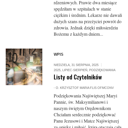
rdzeniowych. Prawie dwa miesiące
spędziłam w szpitalach w stanie
ciężkim i średnim. Lekarze nie dawali
dużych szans na przeżyciei powrót do
zdrowia. Jednak dzięki miłosierdziu
Bożemu z każdym dniem...
WPIS
NIEDZIELA, 31 SIERPNIA, 2025
2025
,
LIPIEC-SIERPIEŃ
,
PODZIĘKOWANIA
Listy od Czytelników
-
O. KRZYSZTOF MARIA FLIS OFMCONV
Podziękowania Najświętszej Maryi
Pannie, św. Maksymilianowi i
naszym świętym Orędownikom
Chciałam serdecznie podziękować
Panu Jezusowi i Matce Najświętszej
za opiekę i miłość, którą otaczają całą