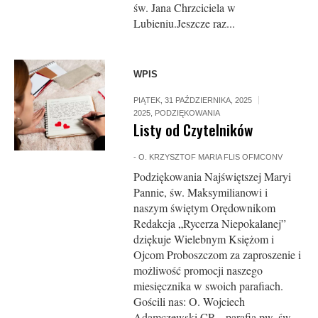
św. Jana Chrzciciela w
Lubieniu.Jeszcze raz...
WPIS
PIĄTEK, 31 PAŹDZIERNIKA, 2025
2025
,
PODZIĘKOWANIA
Listy od Czytelników
-
O. KRZYSZTOF MARIA FLIS OFMCONV
Podziękowania Najświętszej Maryi
Pannie, św. Maksymilianowi i
naszym świętym Orędownikom
Redakcja „Rycerza Niepokalanej”
dziękuje Wielebnym Księżom i
Ojcom Proboszczom za zaproszenie i
możliwość promocji naszego
miesięcznika w swoich parafiach.
Gościli nas: O. Wojciech
Adamczewski CP – parafia pw. św.