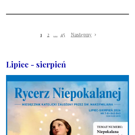
1
2
…
45
Następny
Lipiec - sierpień