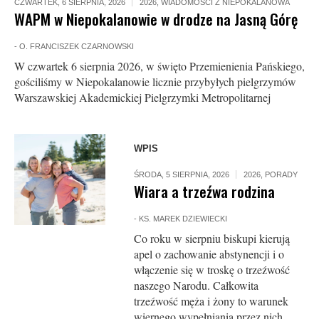
CZWARTEK, 6 SIERPNIA, 2026
2026
,
WIADOMOŚCI Z NIEPOKALANOWA
WAPM w Niepokalanowie w drodze na Jasną Górę
-
O. FRANCISZEK CZARNOWSKI
W czwartek 6 sierpnia 2026, w święto Przemienienia Pańskiego,
gościliśmy w Niepokalanowie licznie przybyłych pielgrzymów
Warszawskiej Akademickiej Pielgrzymki Metropolitarnej
WPIS
ŚRODA, 5 SIERPNIA, 2026
2026
,
PORADY
Wiara a trzeźwa rodzina
-
KS. MAREK DZIEWIECKI
Co roku w sierpniu biskupi kierują
apel o zachowanie abstynencji i o
włączenie się w troskę o trzeźwość
naszego Narodu. Całkowita
trzeźwość męża i żony to warunek
wiernego wypełniania przez nich