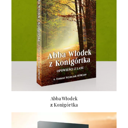
Abba Włodek
z Konigórtka