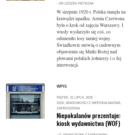
-
DR LESZEK PIETRZAK
W sierpniu 1920 r. Polska stanęła na
krawędzi upadku. Armia Czerwona
była o krok od zajęcia Warszawy. I
wtedy wydarzyło się coś, co
odmieniło losy tamtej wojny.
Świadkowie mówią o cudownym
objawieniu się Matki Bożej nad
głowami polskich żołnierzy i o Jej
interwencji.
WPIS
PIĄTEK, 31 LIPCA, 2026
2026
,
WIADOMOŚCI Z NIEPOKALANOWA
,
ZAPROSZENIA
Niepokalanów prezentuje:
kiosk wydawnictwa (WOF)
-
O. FRANCISZEK CZARNOWSKI