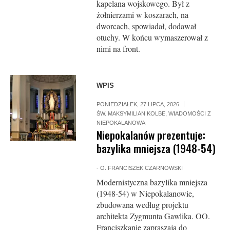
kapelana wojskowego. Był z
żołnierzami w koszarach, na
dworcach, spowiadał, dodawał
otuchy. W końcu wymaszerował z
nimi na front.
WPIS
PONIEDZIAŁEK, 27 LIPCA, 2026
ŚW. MAKSYMILIAN KOLBE
,
WIADOMOŚCI Z
NIEPOKALANOWA
Niepokalanów prezentuje:
bazylika mniejsza (1948-54)
-
O. FRANCISZEK CZARNOWSKI
Modernistyczna bazylika mniejsza
(1948-54) w Niepokalanowie,
zbudowana według projektu
architekta Zygmunta Gawlika. OO.
Franciszkanie zapraszają do