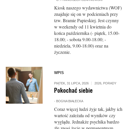
Kiosk naszego wydawnictwa (WOF)
znajduje się on w podcieniach przy
tzw. Bramie Papieskiej. Jest czynny
w weekendy od 11 kwietnia do
końca października (- piątek, 15.00-
18.00; - sobota 9.00-18.00; -
niedziela, 9.00-18.00) oraz na
życzenie.
WPIS
PIĄTEK, 31 LIPCA, 2026
2026
,
PORADY
Pokochać siebie
-
BOGNA BIAŁECKA
Coraz więcej ludzi żyje tak, jakby ich
wartość zależała od wyników czy
wyglądu. Jednakże psychika bardzo
źle znosi życie w permanentnym