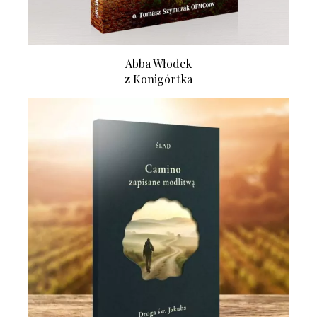
Abba Włodek
z Konigórtka