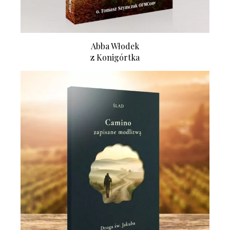
Abba Włodek
z Konigórtka