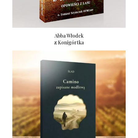
Abba Włodek
z Konigórtka