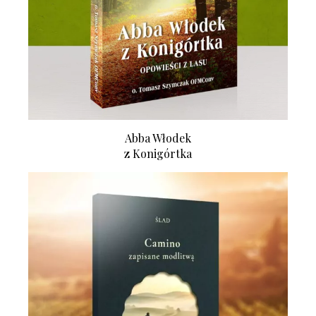
Abba Włodek
z Konigórtka