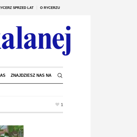
RYCERZ SPRZED LAT
O RYCERZU
NAS
ZNAJDZIESZ NAS NA
1