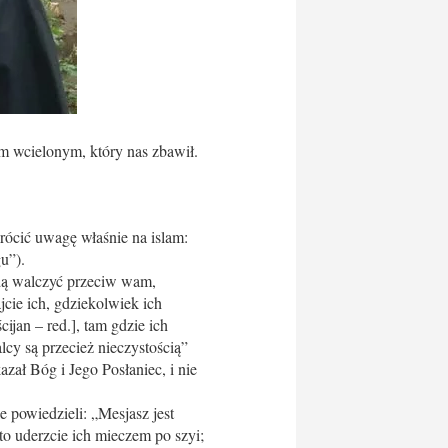
em wcielonym, który nas zbawił.
rócić uwagę właśnie na islam:
u”).
ędą walczyć przeciw wam,
ajcie ich, gdziekolwiek ich
ijan – red.], tam gdzie ich
lcy są przecież nieczystością”
azał Bóg i Jego Posłaniec, i nie
e powiedzieli: „Mesjasz jest
to uderzcie ich mieczem po szyi;