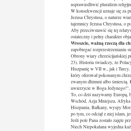
usprawiedliwić pluralizm religijn
W konsekwencji uznaje się za pr
Jezusa Chrystusa, o naturze wiar
tajemnicy Jezusa Chrystusa, o
Aby przeciwstawić się tej relaty
ostateczny i pełny charakter obj
Wreszcie, ważną rzeczą dla ch
zapobiegać rozprzestrzenianiu si
Obrony wiary chrześcijańskiej p
23). Historia świadczy, że Polac
Hiszpanię w VII w., jak i Turcy
który oferował pokonanym chrz
zwanym dhimmi albo śmiercią. K
uwierzycie w Boga Jedynego!”, t
To, co dziś nazywamy Europą, by
Wschód, Azja Mniejsza, Afryka P
Hiszpania, Bałkany, wyspy Morza
po tym, co odciął z niej islam, je
Jeśli pole Pana zostało zajęte pr
Niech Niepokalana wyjedna każd