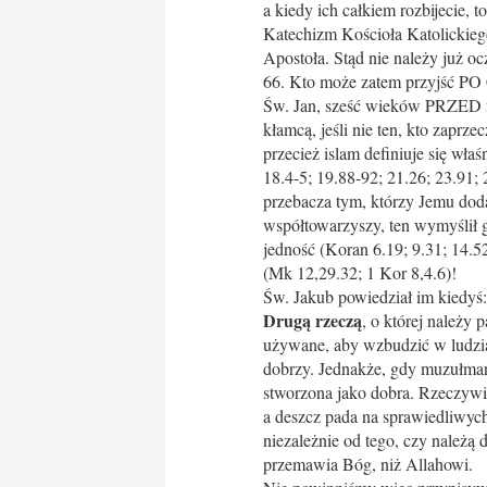
a kiedy ich całkiem rozbijecie, t
Katechizm Kościoła Katolickiego
Apostoła. Stąd nie należy już 
66. Kto może zatem przyjść PO C
Św. Jan, sześć wieków PRZED nad
kłamcą, jeśli nie ten, kto zaprze
przecież islam definiuje się wła
18.4-5; 19.88-92; 21.26; 23.91; 
przebacza tym, którzy Jemu dod
współtowarzyszy, ten wymyślił g
jedność (Koran 6.19; 9.31; 14.52
(Mk 12,29.32; 1 Kor 8,4.6)!
Św. Jakub powiedział im kiedyś: 
Drugą rzeczą
, o której należy
używane, aby wzbudzić w ludzia
dobrzy. Jednakże, gdy muzułmanin
stworzona jako dobra. Rzeczywiś
a deszcz pada na sprawiedliwych
niezależnie od tego, czy należą
przemawia Bóg, niż Allahowi.