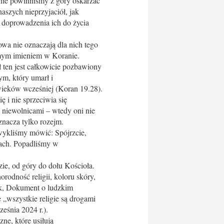
nie powinniśmy z góry oskarżać
aszych nieprzyjaciół, jak
 doprowadzenia ich do życia
owa nie oznaczają dla nich tego
amym imieniem w Koranie.
ł ten jest całkowicie pozbawiony
ym, który umarł i
 wieków wcześniej (Koran 19.28).
 i nie sprzeciwia się
i niewolnicami – wtedy oni nie
znacza tylko rozejm.
wykliśmy mówić: Spójrzcie,
ach. Popadliśmy w
dzie, od góry do dołu Kościoła.
rodność religii, koloru skóry,
zek, Dokument o ludzkim
e „wszystkie religie są drogami
eśnia 2024 r.).
ne, które usiłują