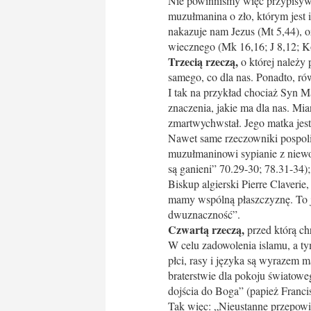
Nie powinniśmy więc przypisywa
muzułmanina o zło, którym jest 
nakazuje nam Jezus (Mt 5,44), 
wiecznego (Mk 16,16; J 8,12; Ko
Trzecią rzeczą,
o której należy 
samego, co dla nas. Ponadto, r
I tak na przykład chociaż Syn M
znaczenia, jakie ma dla nas. Mi
zmartwychwstał. Jego matka jest
Nawet same rzeczowniki pospolit
muzułmaninowi sypianie z niewol
są ganieni” 70.29-30; 78.31-34)
Biskup algierski Pierre Claver
mamy wspólną płaszczyznę. To 
dwuznaczność”.
Czwartą rzeczą,
przed którą chr
W celu zadowolenia islamu, a ty
płci, rasy i języka są wyrazem 
braterstwie dla pokoju światoweg
dojścia do Boga” (papież Franci
Tak więc: „Nieustanne przepowiad