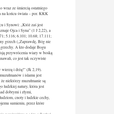
o wraz ze śmiercią ostatniego
sa na końcu świata – por. KKK
u i Synowi: „Któż zaś jest
znaje Ojca i Syna” (1 J 2,22), a
71; 5.116; 6.101; 10.68; 17.111;
zalny grzech („Zaprawdę, Bóg nie
 grzechy. A kto dodaje Bogu
misją przywrócenia wiary w boską
nawali, co jest tak oczywiste
 wierzą i drżą!” (Jk 2,19).
 muzułmanów i islamu jest
 że niektórzy muzułmanie są
 ludzkiej natury, która jest
nad dobrymi i złymi,
udziom, cnoty i ludzkie cechy,
ojemu sumieniu, przez które