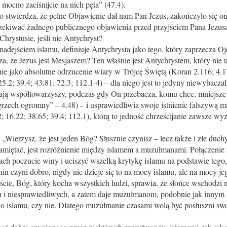
o mocno zaciśnijcie na nich pęta” (47.4).
 stwierdza, że pełne Objawienie dał nam Pan Jezus, zakończyło się on
oczekiwać żadnego publicznego objawienia przed przyjściem Pana Jezu
hrystusie, jeśli nie Antychryst?
ejściem islamu, definiuje Antychrysta jako tego, który zaprzecza Ojc
cza, że Jezus jest Mesjaszem? Ten właśnie jest Antychrystem, który nie u
śnie jako absolutne odrzucenie wiary w Trójcę Świętą (Koran 2.116; 4.1
25.2; 39.4; 43.81; 72.3; 112.1-4) – dla niego jest to jedyny niewybac
ają współtowarzyszy, podczas gdy On przebacza, komu chce, mniejsze
rzech ogromny” – 4.48) – i usprawiedliwia swoje istnienie fałszywą 
; 16.22; 38.65; 39.4; 112.1), którą to jedność chrześcijanie zawsze wyz
„Wierzysz, że jest jeden Bóg? Słusznie czynisz – lecz także i złe duchy
 pamiętać, jest rozróżnienie między islamem a muzułmanami. Połączenie
ch poczucie winy i uciszyć wszelką krytykę islamu na podstawie tego,
 czyni dobro, nigdy nie dzieje się to na mocy islamu, ale na mocy jego
cie, Bóg, który kocha wszystkich ludzi, sprawia, że słońce wschodzi 
 i niesprawiedliwych, a zatem daje muzułmanom, podobnie jak innym l
 do islamu, czy nie. Dlatego muzułmanie czasami wolą być posłuszni sw