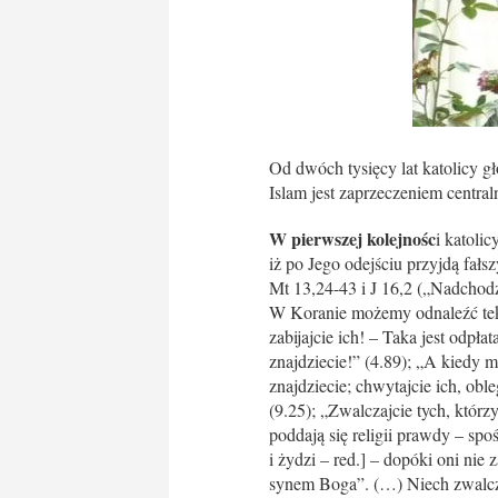
Od dwóch tysięcy lat katolicy g
Islam jest zaprzeczeniem centra
W pierwszej kolejnośc
i katoli
iż po Jego odejściu przyjdą fał
Mt 13,24-43 i J 16,2 („Nadchodzi
W Koranie możemy odnaleźć tekst
zabijajcie ich! – Taka jest odpła
znajdziecie!” (4.89); „A kiedy m
znajdziecie; chwytajcie ich, obl
(9.25); „Zwalczajcie tych, którz
poddają się religii prawdy – spo
i żydzi – red.] – dopóki oni nie
synem Boga”. (…) Niech zwalczy 