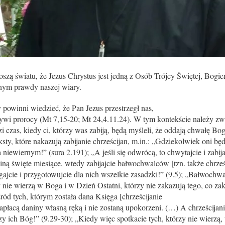
łoszą światu, że Jezus Chrystus jest jedną z Osób Trójcy Świętej, Bogi
lnym prawdy naszej wiary.
cy powinni wiedzieć, że Pan Jezus przestrzegł nas,
szywi prorocy (Mt 7,15-20; Mt 24,4.11.24). W tym kontekście należy zw
 czas, kiedy ci, którzy was zabiją, będą myśleli, że oddają chwałę Bog
y, które nakazują zabijanie chrześcijan, m.in.: „Gdziekolwiek oni b
ta niewiernym!” (sura 2.191); „A jeśli się odwrócą, to chwytajcie i zabij
iną święte miesiące, wtedy zabijajcie bałwochwalców [tzn. także chrześc
egajcie i przygotowujcie dla nich wszelkie zasadzki!” (9.5); „Bałwochwa
y nie wierzą w Boga i w Dzień Ostatni, którzy nie zakazują tego, co zak
śród tych, którym została dana Księga [chrześcijanie
 zapłacą daniny własną ręką i nie zostaną upokorzeni. (…) A chrześcijani
ich Bóg!” (9.29-30); „Kiedy więc spotkacie tych, którzy nie wierzą, 