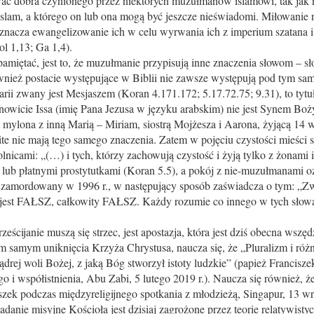
ć dobra czynionego przez niektórych muzułmanów islamowi, tak jak 
islam, a którego on lub ona mogą być jeszcze nieświadomi. Miłowanie n
oznacza ewangelizowanie ich w celu wyrwania ich z imperium szatana i
l 1,13; Ga 1,4).
pamiętać, jest to, że muzułmanie przypisują inne znaczenia słowom – sł
ównież postacie występujące w Biblii nie zawsze występują pod tym s
arii zwany jest Mesjaszem (Koran 4.171.172; 5.17.72.75; 9.31), to tytu
anowicie Issa (imię Pana Jezusa w języku arabskim) nie jest Synem Boż
 mylona z inną Marią – Miriam, siostrą Mojżesza i Aarona, żyjącą 14
e nie mają tego samego znaczenia. Zatem w pojęciu czystości mieści się
nicami: „(…) i tych, którzy zachowują czystość i żyją tylko z żonami 
; lub płatnymi prostytutkami (Koran 5.5), a pokój z nie-muzułmanami o
ie, zamordowany w 1996 r., w następujący sposób zaświadcza o tym: „Z
jest FAŁSZ, całkowity FAŁSZ. Każdy rozumie co innego w tych słow
ześcijanie muszą się strzec, jest apostazja, która jest dziś obecna wszę
m samym uniknięcia Krzyża Chrystusa, naucza się, że „Pluralizm i różno
mądrej woli Bożej, z jaką Bóg stworzył istoty ludzkie” (papież Francis
o i współistnienia, Abu Zabi, 5 lutego 2019 r.). Naucza się również, ż
szek podczas międzyreligijnego spotkania z młodzieżą, Singapur, 13 wrz
anie misyjne Kościoła jest dzisiaj zagrożone przez teorie relatywistycz