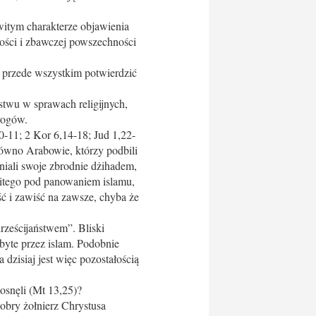
witym charakterze objawienia
yności i zbawczej powszechności
ży przede wszystkim potwierdzić
twu w sprawach religijnych,
wrogów.
0-11; 2 Kor 6,14-18; Jud 1,22-
arówno Arabowie, którzy podbili
niali swoje zbrodnie dżihadem,
itego pod panowaniem islamu,
ć i zawiść na zawsze, chyba że
rześcijaństwem”. Bliski
byte przez islam. Podobnie
dzisiaj jest więc pozostałością
posnęli (Mt 13,25)?
obry żołnierz Chrystusa