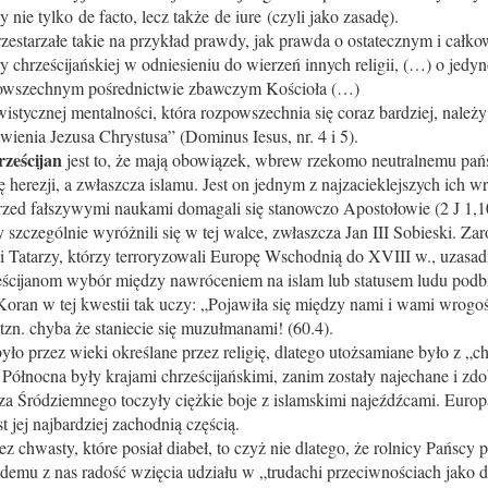
y nie tylko de facto, lecz także de iure (czyli jako zasadę).
zestarzałe takie na przykład prawdy, jak prawda o ostatecznym i całko
y chrześcijańskiej w odniesieniu do wierzeń innych religii, (…) o jed
 powszechnym pośrednictwie zbawczym Kościoła (…)
wistycznej mentalności, która rozpowszechnia się coraz bardziej, nale
awienia Jezusa Chrystusa” (Dominus Iesus, nr. 4 i 5).
rześcijan
jest to, że mają obowiązek, wbrew rzekomo neutralnemu pańs
ę herezji, a zwłaszcza islamu. Jest on jednym z najzacieklejszych ich 
rzed fałszywymi naukami domagali się stanowczo Apostołowie (2 J 1,1
y szczególnie wyróżnili się w tej walce, zwłaszcza Jan III Sobieski. Z
, i Tatarzy, którzy terroryzowali Europę Wschodnią do XVIII w., uzasad
eścijanom wybór między nawróceniem na islam lub statusem ludu podb
oran w tej kwestii tak uczy: „Pojawiła się między nami i wami wrogoś
zn. chyba że staniecie się muzułmanami! (60.4).
ło przez wieki określane przez religię, dlatego utożsamiane było z „ch
ółnocna były krajami chrześcijańskimi, zanim zostały najechane i zdo
 Śródziemnego toczyły ciężkie boje z islamskimi najeźdźcami. Europa 
st jej najbardziej zachodnią częścią.
zez chwasty, które posiał diabeł, to czyż nie dlatego, że rolnicy Pańscy 
emu z nas radość wzięcia udziału w „trudachi przeciwnościach jako d