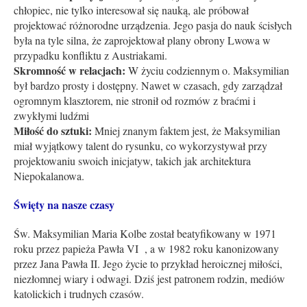
chłopiec, nie tylko interesował się nauką, ale próbował
projektować różnorodne urządzenia. Jego pasja do nauk ścisłych
była na tyle silna, że zaprojektował plany obrony Lwowa w
przypadku konfliktu z Austriakami.
Skromność w relacjach:
W życiu codziennym o. Maksymilian
był bardzo prosty i dostępny. Nawet w czasach, gdy zarządzał
ogromnym klasztorem, nie stronił od rozmów z braćmi i
zwykłymi ludźmi
Miłość do sztuki:
Mniej znanym faktem jest, że Maksymilian
miał wyjątkowy talent do rysunku, co wykorzystywał przy
projektowaniu swoich inicjatyw, takich jak architektura
Niepokalanowa.
Święty na nasze czas
y
Św. Maksymilian Maria Kolbe został beatyfikowany w 1971
roku przez papieża Pawła VI , a w 1982 roku kanonizowany
przez Jana Pawła II. Jego życie to przykład heroicznej miłości,
niezłomnej wiary i odwagi. Dziś jest patronem rodzin, mediów
katolickich i trudnych czasów.