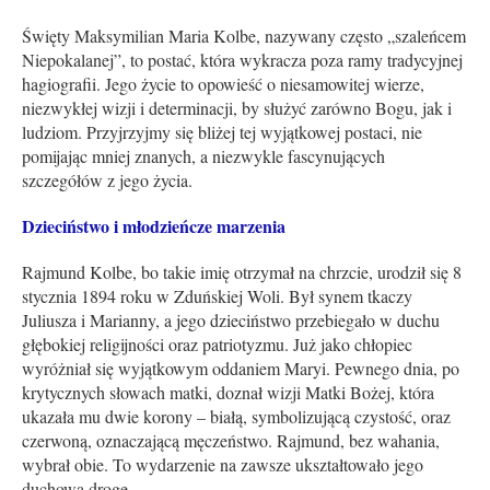
Święty Maksymilian Maria Kolbe, nazywany często „szaleńcem
Niepokalanej”, to postać, która wykracza poza ramy tradycyjnej
hagiografii. Jego życie to opowieść o niesamowitej wierze,
niezwykłej wizji i determinacji, by służyć zarówno Bogu, jak i
ludziom. Przyjrzyjmy się bliżej tej wyjątkowej postaci, nie
pomijając mniej znanych, a niezwykle fascynujących
szczegółów z jego życia.
Dzieciństwo i młodzieńcze marzenia
Rajmund Kolbe, bo takie imię otrzymał na chrzcie, urodził się 8
stycznia 1894 roku w Zduńskiej Woli. Był synem tkaczy
Juliusza i Marianny, a jego dzieciństwo przebiegało w duchu
głębokiej religijności oraz patriotyzmu. Już jako chłopiec
wyróżniał się wyjątkowym oddaniem Maryi. Pewnego dnia, po
krytycznych słowach matki, doznał wizji Matki Bożej, która
ukazała mu dwie korony – białą, symbolizującą czystość, oraz
czerwoną, oznaczającą męczeństwo. Rajmund, bez wahania,
wybrał obie. To wydarzenie na zawsze ukształtowało jego
duchową drogę.