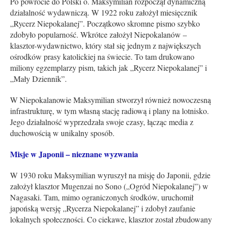
Po powrocie do Polski o. Maksymilian rozpoczął dynamiczną
działalność wydawniczą. W 1922 roku założył miesięcznik
„Rycerz Niepokalanej”. Początkowo skromne pismo szybko
zdobyło popularność. Wkrótce założył Niepokalanów –
klasztor-wydawnictwo, który stał się jednym z największych
ośrodków prasy katolickiej na świecie. To tam drukowano
miliony egzemplarzy pism, takich jak „Rycerz Niepokalanej” i
„Mały Dziennik”.
W Niepokalanowie Maksymilian stworzył również nowoczesną
infrastrukturę, w tym własną stację radiową i plany na lotnisko.
Jego działalność wyprzedzała swoje czasy, łącząc media z
duchowością w unikalny sposób.
Misje w Japonii – nieznane wyzwania
W 1930 roku Maksymilian wyruszył na misję do Japonii, gdzie
założył klasztor Mugenzai no Sono („Ogród Niepokalanej”) w
Nagasaki. Tam, mimo ograniczonych środków, uruchomił
japońską wersję „Rycerza Niepokalanej” i zdobył zaufanie
lokalnych społeczności. Co ciekawe, klasztor został zbudowany