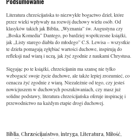
Podsumowanie
Literatura chrześcijańska to niezwykłe bogactwo dzieł, które
przez wieki wpływały na rozwój duchowy wielu osób. Od
klasyków takich jak Biblia, „Wyznania” św. Augustyna czy
„Boska Komedia” Dantego, po bardziej współczesne książki,
jak „Listy starego diabła do młodego” C.S. Lewisa – wszystkie
te dzieła pomagają zgłębiać wartości duchowe, inspirują do
refleksji nad wiarą i uczą, jak żyć zgodnie z naukami Chrystusa.
Sięgając po te książki, chrześcijanin ma szansę nie tylko
wzbogacić swoje życie duchowe, ale także lepiej zrozumieć, co
oznacza żyć zgodnie z wiarą. Niezależnie od tego, czy jesteś
nowicjuszem w duchowych poszukiwaniach, czy masz już
solidne podstawy, literatura chrześcijańska oferuje inspirację i
przewodnictwo na każdym etapie drogi duchowej.
Biblia
,
Chrześcijaństwo
,
intryga
,
Literatura
,
Miłość
,