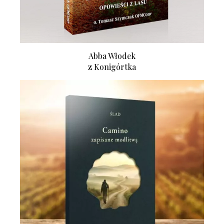
Abba Włodek
z Konigórtka