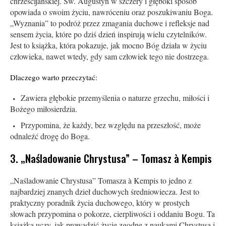
chrześcijańskiej. Św. Augustyn w szczery i głęboki sposób
opowiada o swoim życiu, nawróceniu oraz poszukiwaniu Boga.
„Wyznania” to podróż przez zmagania duchowe i refleksje nad
sensem życia, które po dziś dzień inspirują wielu czytelników.
Jest to książka, która pokazuje, jak mocno Bóg działa w życiu
człowieka, nawet wtedy, gdy sam człowiek tego nie dostrzega.
Dlaczego warto przeczytać:
Zawiera głębokie przemyślenia o naturze grzechu, miłości i
Bożego miłosierdzia.
Przypomina, że każdy, bez względu na przeszłość, może
odnaleźć drogę do Boga.
3. „Naśladowanie Chrystusa” – Tomasz à Kempis
„Naśladowanie Chrystusa” Tomasza à Kempis to jedno z
najbardziej znanych dzieł duchowych średniowiecza. Jest to
praktyczny poradnik życia duchowego, który w prostych
słowach przypomina o pokorze, cierpliwości i oddaniu Bogu. Ta
książka uczy, jak prowadzić życie zgodne z naukami Chrystusa i