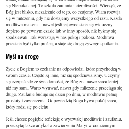
się Niepokalanej. To szkoła zaufania i cierpliwości. Wierzyć, że
Bóg jest blisko, niezależnie od tego, co czujemy. Wiara rozwija
się w milczeniu, gdy nie dostajemy wszystkiego od razu. Każda
modlitwa ma sens – nawet jeśli jej owoc staje się widoczny
dopiero po pewnym czasie lub w inny sposób, niż byśmy się
spodziewali. Tak wzrastają w nas pokój i pokora. Modlitwa
przestaje być tylko prośbą, a staje się drogą żywego spotkania.
Myśl na drogę
Życie z Bogiem to czekanie na odpowiedzi, które przychodzą w
swoim czasie. Często są inne, niż się spodziewaliśmy. Uczymy
się czerpać siłę ze świadomości, że Bóg zna nasze serca lepiej
niż my sami. Warto wytrwać, nawet gdy milczenie przeciąga się
długo. Zaufanie buduje się dzień po dniu, w modlitwie pełnej
prostoty i zawierzenia. Odpowiedzią Boga bywa pokój serca,
który rodzi się po cichu.
Jeśli chcesz pogłębić refleksję o wytrwałej modlitwie i zaufaniu,
przeczytaj także artykuł o zawierzeniu Maryi w codziennym