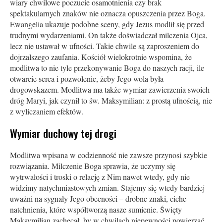
wiary chwilowe poczucie osamotnienia czy brak
spektakularnych znaków nie oznacza opuszczenia przez Boga.
Ewangelia ukazuje podobne sceny, gdy Jezus modlił się przed
trudnymi wydarzeniami. On także doświadczał milczenia Ojca,
lecz nie ustawał w ufności. Takie chwile są zaproszeniem do
dojrzalszego zaufania. Kościół wielokrotnie wspomina, że
modlitwa to nie tyle przekonywanie Boga do naszych racji, ile
otwarcie serca i pozwolenie, żeby Jego wola była
drogowskazem. Modlitwa ma także wymiar zawierzenia swoich
dróg Maryi, jak czynił to św. Maksymilian: z prostą ufnością, nie
z wyliczaniem efektów.
Wymiar duchowy tej drogi
Modlitwa wpisana w codzienność nie zawsze przynosi szybkie
rozwiązania. Milczenie Boga sprawia, że uczymy się
wytrwałości i troski o relację z Nim nawet wtedy, gdy nie
widzimy natychmiastowych zmian. Stajemy się wtedy bardziej
uważni na sygnały Jego obecności – drobne znaki, ciche
natchnienia, które współtworzą nasze sumienie. Święty
Maksymilian zachęcał, by w chwilach niepewności powierzać