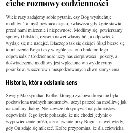
ciche rozmowy codzienności
Wiele razy zadajemy sobie pytanie, czy Bóg wysłuchuje
modlitw. Ta myśl powraca często, zwłaszcza gdy życie stawia
przed nami milczenie i niepewność. Modlimy się, powierzamy
sprawy i bliskich, czasem nawet własny ból, a odpowiedź
wydaje się nie nadejść. Dlaczego tak się dzieje? Skąd bierze się
to milczenie Boga i czy w ogóle jest ono brakiem Jego
odpowiedzi? Codzienność uczy nas cierpliwości i pokory, a
doświadczenie modlitwy jest wplecione w zwykłe rytmy
poranków, wieczorów i niespodziewanych chwil zamyślenia.
Historia, która odsłania sens
Święty Maksymilian Kolbe, którego życiowa droga nie była
pozbawiona trudnych momentów, uczył patrzeć na modlitwę jak
na zaufany dialog. Nie zawsze otrzymywał natychmiastową
odpowiedź. Jego życie pokazuje, że nie chodzi jedynie o
wypowiedzenie próśb, ale o trwanie przy Bogu – nawet wtedy,
gdy On zdaje się milczeć. Kolbe przypomina, że dla człowieka