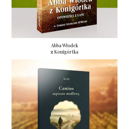
Abba Włodek
z Konigórtka