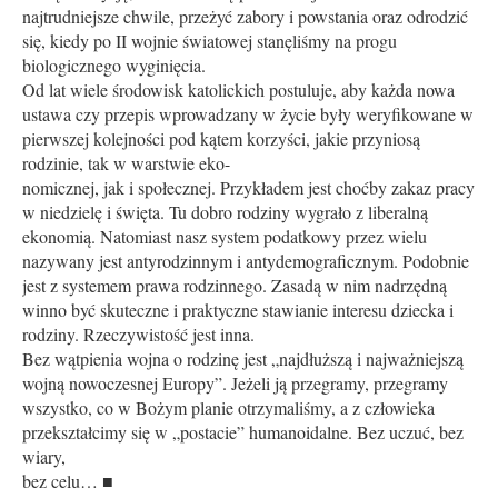
najtrudniejsze chwile, przeżyć zabory i powstania oraz odrodzić
się, kiedy po II wojnie światowej stanęliśmy na progu
biologicznego wyginięcia.
Od lat wiele środowisk katolickich postuluje, aby każda nowa
ustawa czy przepis wprowadzany w życie były weryfikowane w
pierwszej kolejności pod kątem korzyści, jakie przyniosą
rodzinie, tak w warstwie eko-
nomicznej, jak i społecznej. Przykładem jest choćby zakaz pracy
w niedzielę i święta. Tu dobro rodziny wygrało z liberalną
ekonomią. Natomiast nasz system podatkowy przez wielu
nazywany jest antyrodzinnym i antydemograficznym. Podobnie
jest z systemem prawa rodzinnego. Zasadą w nim nadrzędną
winno być skuteczne i praktyczne stawianie interesu dziecka i
rodziny. Rzeczywistość jest inna.
Bez wątpienia wojna o rodzinę jest „najdłuższą i najważniejszą
wojną nowoczesnej Europy”. Jeżeli ją przegramy, przegramy
wszystko, co w Bożym planie otrzymaliśmy, a z człowieka
przekształcimy się w „postacie” humanoidalne. Bez uczuć, bez
wiary,
bez celu… ■