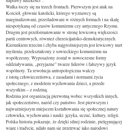
naprawy ludzkości”.
Walka toczy się na trzech frontach. Pierwszym jest atak na
Kościół, głównie katolicki, którego wyznawcy są
marginalizowani, prześladowani w różnych formach i na skalę
niespotykaną od czasów komunizmu czy antycznego Rzymu.
Drugim jest przeformatowanie w stronę lewicową większości
partii centrowych, również chrześcijańsko-demokratycznych.
Kierunkiem trzecim i chyba najgroźniejszym jest lewicowy nurt
myślenia, przekształcony z sowieckiego komunizmu na
współczesny. Wyposażony został w nowoczesne formy
oddziaływania, „przyjazne” twarze liderów i fałszywy język
wspólnoty. Ta rewolucja antropologiczna walczy
z istotą człowieczeństwa, z zasadami i normami życia
społecznego, z modelem wychowania dzieci, a przede
wszystkim – z rodziną.
Rodzina jest organizacją pierwotną wobec wszystkich innych,
jak społeczeństwo, naród czy państwo. Jest pierwszym i
najważniejszym miejscem kształtowania się społecznej natury
człowieka, wychowania i nauki: języka, uczuć, kultury, religii.
Polska historia pokazuje, że dzięki silnej rodzinie, pielęgnującej
wiarę i tradycję, udało nam się przetrwać jako narodowi