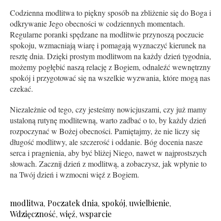
Codzienna modlitwa to piękny sposób na zbliżenie się do Boga i
odkrywanie Jego obecności w codziennych momentach.
Regularne poranki spędzane na modlitwie przynoszą poczucie
spokoju, wzmacniają wiarę i pomagają wyznaczyć kierunek na
resztę dnia. Dzięki prostym modlitwom na każdy dzień tygodnia,
możemy pogłębić naszą relację z Bogiem, odnaleźć wewnętrzny
spokój i przygotować się na wszelkie wyzwania, które mogą nas
czekać.
Niezależnie od tego, czy jesteśmy nowicjuszami, czy już mamy
ustaloną rutynę modlitewną, warto zadbać o to, by każdy dzień
rozpoczynać w Bożej obecności. Pamiętajmy, że nie liczy się
długość modlitwy, ale szczerość i oddanie. Bóg docenia nasze
serca i pragnienia, aby być bliżej Niego, nawet w najprostszych
słowach. Zacznij dzień z modlitwą, a zobaczysz, jak wpłynie to
na Twój dzień i wzmocni więź z Bogiem.
modlitwa
,
Poczatek dnia
,
spokój
,
uwielbienie
,
Wdzięczność
,
więź
,
wsparcie