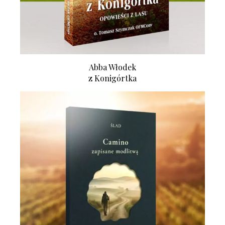
Abba Włodek
z Konigórtka