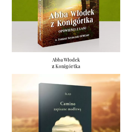
Abba Włodek
z Konigórtka