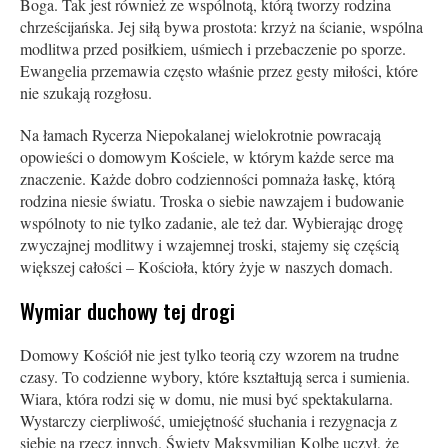
Boga. Tak jest również ze wspólnotą, którą tworzy rodzina
chrześcijańska. Jej siłą bywa prostota: krzyż na ścianie, wspólna
modlitwa przed posiłkiem, uśmiech i przebaczenie po sporze.
Ewangelia przemawia często właśnie przez gesty miłości, które
nie szukają rozgłosu.
Na łamach Rycerza Niepokalanej wielokrotnie powracają
opowieści o domowym Kościele, w którym każde serce ma
znaczenie. Każde dobro codzienności pomnaża łaskę, którą
rodzina niesie światu. Troska o siebie nawzajem i budowanie
wspólnoty to nie tylko zadanie, ale też dar. Wybierając drogę
zwyczajnej modlitwy i wzajemnej troski, stajemy się częścią
większej całości – Kościoła, który żyje w naszych domach.
Wymiar duchowy tej drogi
Domowy Kościół nie jest tylko teorią czy wzorem na trudne
czasy. To codzienne wybory, które kształtują serca i sumienia.
Wiara, która rodzi się w domu, nie musi być spektakularna.
Wystarczy cierpliwość, umiejętność słuchania i rezygnacja z
siebie na rzecz innych. Święty Maksymilian Kolbe uczył, że