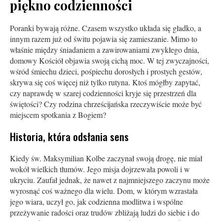
piękno codzienności
Poranki bywają różne. Czasem wszystko układa się gładko, a
innym razem już od świtu pojawia się zamieszanie. Mimo to
właśnie między śniadaniem a zawirowaniami zwykłego dnia,
domowy Kościół objawia swoją cichą moc. W tej zwyczajności,
wśród śmiechu dzieci, pośpiechu dorosłych i prostych gestów,
skrywa się coś więcej niż tylko rutyna. Ktoś mógłby zapytać,
czy naprawdę w szarej codzienności kryje się przestrzeń dla
świętości? Czy rodzina chrześcijańska rzeczywiście może być
miejscem spotkania z Bogiem?
Historia, która odsłania sens
Kiedy św. Maksymilian Kolbe zaczynał swoją drogę, nie miał
wokół wielkich tłumów. Jego misja dojrzewała powoli i w
ukryciu. Zaufał jednak, że nawet z najmniejszego zaczynu może
wyrosnąć coś ważnego dla wielu. Dom, w którym wzrastała
jego wiara, uczył go, jak codzienna modlitwa i wspólne
przeżywanie radości oraz trudów zbliżają ludzi do siebie i do