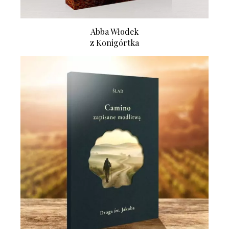
Abba Włodek
z Konigórtka