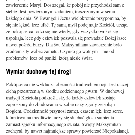
zawierzenie Maryi. Dostrzegał, że pokój nie przychodzi sam z
siebie. Jest powierzonym zadaniem, troszczonym w sercu
każdego dnia. W Ewangelii Jezus wielokrotnie przypomina, by
się nie lękać, lecz ufać. Tę samą myśl podejmuje Kościół, ucząc,
że pokój serca rodzi się nie wtedy, gdy wszystko wokół się
uspokaja, lecz gdy człowiek pozwala się prowadzić Bożej łasce
nawet pośród burzy. Dla św. Maksymiliana zawierzenie było
źródłem siły wobec zamętu. Czyniło go wolnym – nie od
problemów, lecz od paniki, którą niesie świat.
Wymiar duchowy tej drogi
Pokój serca nie wyklucza obecności trudnych emocji. Jest raczej
cichą przestrzenią w środku codziennego gwaru. W duchowej
tradycji Kościoła podkreśla się, że każdy człowiek zostaje
zaproszony do zbudowania w sobie oazy zgody ze sobą i
Bogiem. Codzienność przynosi zamęt, czasem lęk, lecz serce,
które trwa na modlitwie, uczy się słuchać głosu sumienia
zamiast zgiełku informacyjnego świata. Święty Maksymilian
zachęcał, by nawet najmniejsze sprawy powierzać Niepokalanej.