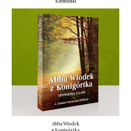
Klimuszki
Abba Włodek
z Konigórtka