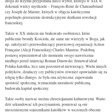
droga do Rzymu przypomina nieco wybór, którego w XIX w.
dokonali wielcy myśliciele – François-René de Chateaubriand
czy Joseph de Maistre, których w objęcia katolicyzmu
popchnęło przerażenie destrukcyjnymi skutkami rewolucji
francuskiej.
Także w XX stuleciu nie brakowało osobistości, które
publicznie broniły Kościoła, ale same nie wierzyły w Boga, jak
np. założyciel i przewodniczący prawicowej organizacji Action
Française (Akcji Francuskiej) Charles Maurras. Podobną
postawę reprezentował (do momentu swego nawrócenia
niedługo przed śmiercią) Roman Dmowski: firmował ideał
Polaka-katolika, lecz sam pozostawał niewierzący. Wielu innych
polityków, działaczy czy publicystów również opowiadało się za
religią tylko dlatego, że była ona użyteczna: zapewniała
spoistość społeczną, wzmacniała moralność publiczną,
budowała kapitał społeczny.
Takie osoby nazwać można chrześcijanami kulturowymi. Warto
dziś sekundować ich poczynaniom, ponieważ są oni
nieocenionymi sojusznikami katolików w toczonych obecnie