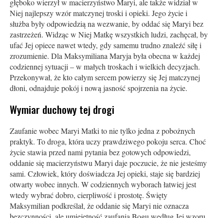
głęboko wierzył w macierzyństwo Maryi, ale także widział w
Niej najlepszy wzór matczynej troski i opieki. Jego życie i
służba były odpowiedzią na wezwanie, by oddać się Maryi bez
zastrzeżeń. Widząc w Niej Matkę wszystkich ludzi, zachęcał, by
ufać Jej opiece nawet wtedy, gdy samemu trudno znaleźć siłę i
zrozumienie. Dla Maksymiliana Maryja była obecna w każdej
codziennej sytuacji – w małych troskach i wielkich decyzjach.
Przekonywał, że kto całym sercem powierzy się Jej matczynej
dłoni, odnajduje pokój i nową jasność spojrzenia na życie.
Wymiar duchowy tej drogi
Zaufanie wobec Maryi Matki to nie tylko jedna z pobożnych
praktyk. To droga, która uczy prawdziwego pokoju serca. Choć
życie stawia przed nami pytania bez gotowych odpowiedzi,
oddanie się macierzyństwu Maryi daje poczucie, że nie jesteśmy
sami. Człowiek, który doświadcza Jej opieki, staje się bardziej
otwarty wobec innych. W codziennych wyborach łatwiej jest
wtedy wybrać dobro, cierpliwość i prostotę. Święty
Maksymilian podkreślał, że oddanie się Maryi nie oznacza
bezczynności, ale umiejętność zaufania Bogu według Jej wzoru.