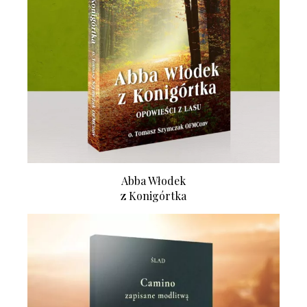
Abba Włodek
z Konigórtka