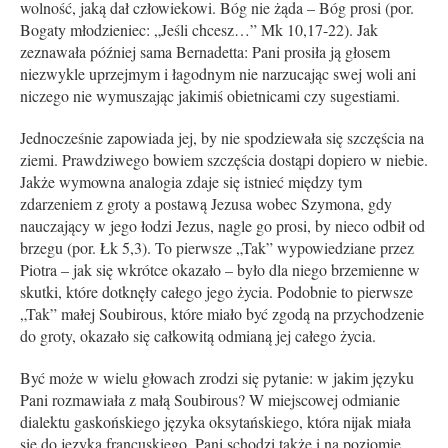
wolność, jaką dał człowiekowi. Bóg nie żąda – Bóg prosi (por.
Bogaty młodzieniec: „Jeśli chcesz…” Mk 10,17-22). Jak
zeznawała później sama Bernadetta: Pani prosiła ją głosem
niezwykle uprzejmym i łagodnym nie narzucając swej woli ani
niczego nie wymuszając jakimiś obietnicami czy sugestiami.
Jednocześnie zapowiada jej, by nie spodziewała się szczęścia na
ziemi. Prawdziwego bowiem szczęścia dostąpi dopiero w niebie.
Jakże wymowna analogia zdaje się istnieć między tym
zdarzeniem z groty a postawą Jezusa wobec Szymona, gdy
nauczający w jego łodzi Jezus, nagle go prosi, by nieco odbił od
brzegu (por. Łk 5,3). To pierwsze „Tak” wypowiedziane przez
Piotra – jak się wkrótce okazało – było dla niego brzemienne w
skutki, które dotknęły całego jego życia. Podobnie to pierwsze
„Tak” małej Soubirous, które miało być zgodą na przychodzenie
do groty, okazało się całkowitą odmianą jej całego życia.
Być może w wielu głowach zrodzi się pytanie: w jakim języku
Pani rozmawiała z małą Soubirous? W miejscowej odmianie
dialektu gaskońskiego języka oksytańskiego, która nijak miała
się do języka francuskiego. Pani schodzi także i na poziomie