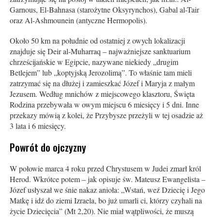
Garnous, El-Bahnasa (starożytne Oksyrynchos), Gabal al-Tair
oraz Al-Ashmounein (antyczne Hermopolis).
Około 50 km na południe od ostatniej z owych lokalizacji
znajduje się Deir al-Muharraq – najważniejsze sanktuarium
chrześcijańskie w Egipcie, nazywane niekiedy „drugim
Betlejem” lub „koptyjską Jerozolimą”. To właśnie tam mieli
zatrzymać się na dłużej i zamieszkać Józef i Maryja z małym
Jezusem. Według mnichów z miejscowego klasztoru, Święta
Rodzina przebywała w owym miejscu 6 miesięcy i 5 dni. Inne
przekazy mówią z kolei, że Przybysze przeżyli w tej osadzie aż
3 lata i 6 miesięcy.
Powrót do ojczyzny
W połowie marca 4 roku przed Chrystusem w Judei zmarł król
Herod. Wkrótce potem – jak opisuje św. Mateusz Ewangelista –
Józef usłyszał we śnie nakaz anioła: „Wstań, weź Dziecię i Jego
Matkę i idź do ziemi Izraela, bo już umarli ci, którzy czyhali na
życie Dziecięcia” (Mt 2,20). Nie miał wątpliwości, że muszą