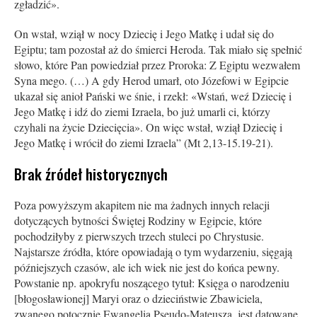
zgładzić».
On wstał, wziął w nocy Dziecię i Jego Matkę i udał się do
Egiptu; tam pozostał aż do śmierci Heroda. Tak miało się spełnić
słowo, które Pan powiedział przez Proroka: Z Egiptu wezwałem
Syna mego. (…) A gdy Herod umarł, oto Józefowi w Egipcie
ukazał się anioł Pański we śnie, i rzekł: «Wstań, weź Dziecię i
Jego Matkę i idź do ziemi Izraela, bo już umarli ci, którzy
czyhali na życie Dziecięcia». On więc wstał, wziął Dziecię i
Jego Matkę i wrócił do ziemi Izraela” (Mt 2,13-15.19-21).
Brak źródeł historycznych
Poza powyższym akapitem nie ma żadnych innych relacji
dotyczących bytności Świętej Rodziny w Egipcie, które
pochodziłyby z pierwszych trzech stuleci po Chrystusie.
Najstarsze źródła, które opowiadają o tym wydarzeniu, sięgają
późniejszych czasów, ale ich wiek nie jest do końca pewny.
Powstanie np. apokryfu noszącego tytuł: Księga o narodzeniu
[błogosławionej] Maryi oraz o dzieciństwie Zbawiciela,
zwanego potocznie Ewangelią Pseudo-Mateusza, jest datowane