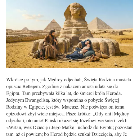
Wkrótce po tym, jak Mędrcy odjechali, Święta Rodzina musiała
opuścić Betlejem. Zgodnie z nakazem anioła udała się do
Egiptu. Tam przebywała kilka lat, do śmierci króla Heroda.
Jedynym Ewangelistą, który wspomina o pobycie Świętej
Rodziny w Egipcie, jest św. Mateusz. Nie poświęca on temu
epizodowi zbyt wiele miejsca. Pisze krótko: „Gdy oni [Mędrcy]
odjechali, oto anioł Pański ukazał się Józefowi we śnie i rzekł:
«Wstań, weź Dziecię i Jego Matkę i uchodź do Egiptu; pozostań
tam, aż ci powiem; bo Herod będzie szukał Dziecięcia, aby Je