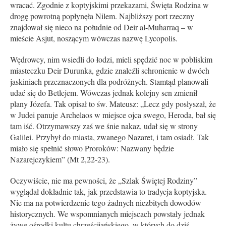
wracać. Zgodnie z koptyjskimi przekazami, Święta Rodzina w
drogę powrotną popłynęła Nilem. Najbliższy port rzeczny
znajdował się nieco na południe od Deir al-Muharraq – w
mieście Asjut, noszącym wówczas nazwę Lycopolis.
Wędrowcy, nim wsiedli do łodzi, mieli spędzić noc w pobliskim
miasteczku Deir Durunka, gdzie znaleźli schronienie w dwóch
jaskiniach przeznaczonych dla podróżnych. Stamtąd planowali
udać się do Betlejem. Wówczas jednak kolejny sen zmienił
plany Józefa. Tak opisał to św. Mateusz: „Lecz gdy posłyszał, że
w Judei panuje Archelaos w miejsce ojca swego, Heroda, bał się
tam iść. Otrzymawszy zaś we śnie nakaz, udał się w strony
Galilei. Przybył do miasta, zwanego Nazaret, i tam osiadł. Tak
miało się spełnić słowo Proroków: Nazwany będzie
Nazarejczykiem” (Mt 2,22-23).
Oczywiście, nie ma pewności, że „Szlak Świętej Rodziny”
wyglądał dokładnie tak, jak przedstawia to tradycja koptyjska.
Nie ma na potwierdzenie tego żadnych niezbitych dowodów
historycznych. We wspomnianych miejscach powstały jednak
żywe ośrodki kultu chrześcijańskiego, w których do dziś