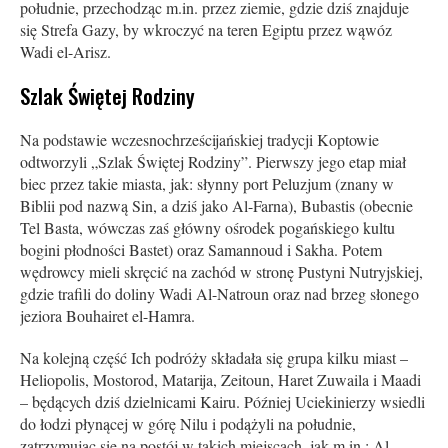
południe, przechodząc m.in. przez ziemie, gdzie dziś znajduje
się Strefa Gazy, by wkroczyć na teren Egiptu przez wąwóz
Wadi el-Arisz.
Szlak Świętej Rodziny
Na podstawie wczesnochrześcijańskiej tradycji Koptowie
odtworzyli „Szlak Świętej Rodziny”. Pierwszy jego etap miał
biec przez takie miasta, jak: słynny port Peluzjum (znany w
Biblii pod nazwą Sin, a dziś jako Al-Farna), Bubastis (obecnie
Tel Basta, wówczas zaś główny ośrodek pogańskiego kultu
bogini płodności Bastet) oraz Samannoud i Sakha. Potem
wędrowcy mieli skręcić na zachód w stronę Pustyni Nutryjskiej,
gdzie trafili do doliny Wadi Al-Natroun oraz nad brzeg słonego
jeziora Bouhairet el­-Hamra.
Na kolejną część Ich podróży składała się grupa kilku miast –
Heliopolis, Mostorod, Matarija, Zeitoun, Haret Zuwaila i Maadi
– będących dziś dzielnicami Kairu. Później Uciekinierzy wsiedli
do łodzi płynącej w górę Nilu i podążyli na południe,
zatrzymując się na postój w takich miejscach, jak m.in.: Al-