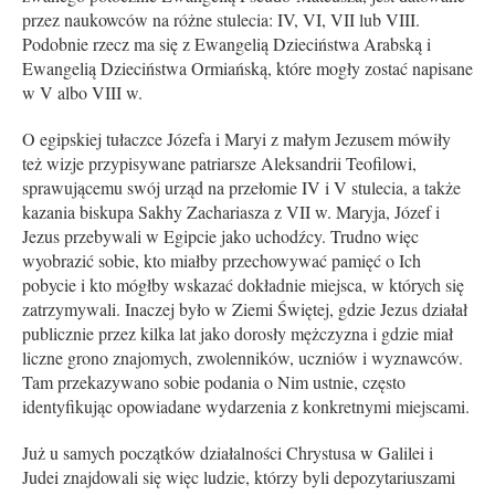
przez naukowców na różne stulecia: IV, VI, VII lub VIII.
Podobnie rzecz ma się z Ewangelią Dzieciństwa Arabską i
Ewangelią Dzieciństwa Ormiańską, które mogły zostać napisane
w V albo VIII w.
O egipskiej tułaczce Józefa i Maryi z małym Jezusem mówiły
też wizje przypisywane patriarsze Aleksandrii Teofilowi,
sprawującemu swój urząd na przełomie IV i V stulecia, a także
kazania biskupa Sakhy Zachariasza z VII w. Maryja, Józef i
Jezus przebywali w Egipcie jako uchodźcy. Trudno więc
wyobrazić sobie, kto miałby przechowywać pamięć o Ich
pobycie i kto mógłby wskazać dokładnie miejsca, w których się
zatrzymywali. Inaczej było w Ziemi Świętej, gdzie Jezus działał
publicznie przez kilka lat jako dorosły mężczyzna i gdzie miał
liczne grono znajomych, zwolenników, uczniów i wyznawców.
Tam przekazywano sobie podania o Nim ustnie, często
identyfikując opowiadane wydarzenia z konkretnymi miejscami.
Już u samych początków działalności Chrystusa w Galilei i
Judei znajdowali się więc ludzie, którzy byli depozytariuszami