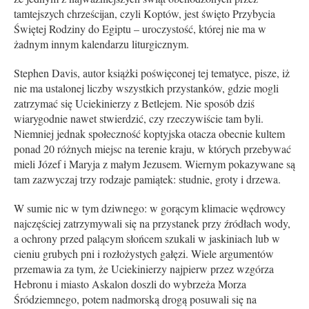
tamtejszych chrześcijan, czyli Koptów, jest święto Przybycia
Świętej Rodziny do Egiptu – uroczystość, której nie ma w
żadnym innym kalendarzu liturgicznym.
Stephen Davis, autor książki poświęconej tej tematyce, pisze, iż
nie ma ustalonej liczby wszystkich przystanków, gdzie mogli
zatrzymać się Uciekinierzy z Betlejem. Nie sposób dziś
wiarygodnie nawet stwierdzić, czy rzeczywiście tam byli.
Niemniej jednak społeczność koptyjska otacza obecnie kultem
ponad 20 różnych miejsc na terenie kraju, w których przebywać
mieli Józef i Maryja z małym Jezusem. Wiernym pokazywane są
tam zazwyczaj trzy rodzaje pamiątek: studnie, groty i drzewa.
W sumie nic w tym dziwnego: w gorącym klimacie wędrowcy
najczęściej zatrzymywali się na przystanek przy źródłach wody,
a ochrony przed palącym słońcem szukali w jaskiniach lub w
cieniu grubych pni i rozłożystych gałęzi. Wiele argumentów
przemawia za tym, że Uciekinierzy najpierw przez wzgórza
Hebronu i miasto Askalon doszli do wybrzeża Morza
Śródziemnego, potem nadmorską drogą posuwali się na