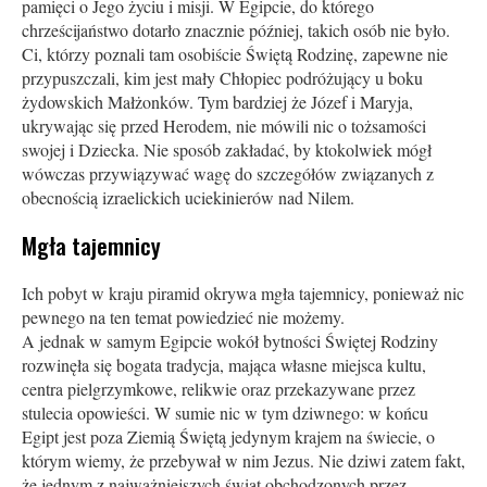
pamięci o Jego życiu i misji. W Egipcie, do którego
chrześcijaństwo dotarło znacznie później, takich osób nie było.
Ci, którzy poznali tam osobiście Świętą Rodzinę, zapewne nie
przypuszczali, kim jest mały Chłopiec podróżujący u boku
żydowskich Małżonków. Tym bardziej że Józef i Maryja,
ukrywając się przed Herodem, nie mówili nic o tożsamości
swojej i Dziecka. Nie sposób zakładać, by ktokolwiek mógł
wówczas przywiązywać wagę do szczegółów związanych z
obecnością izraelickich uciekinierów nad Nilem.
Mgła tajemnicy
Ich pobyt w kraju piramid okrywa mgła tajemnicy, ponieważ nic
pewnego na ten temat powiedzieć nie możemy.
A jednak w samym Egipcie wokół bytności Świętej Rodziny
rozwinęła się bogata tradycja, mająca własne miejsca kultu,
centra pielgrzymkowe, relikwie oraz przekazywane przez
stulecia opowieści. W sumie nic w tym dziwnego: w końcu
Egipt jest poza Ziemią Świętą jedynym krajem na świecie, o
którym wiemy, że przebywał w nim Jezus. Nie dziwi zatem fakt,
że jednym z najważniejszych świąt obchodzonych przez