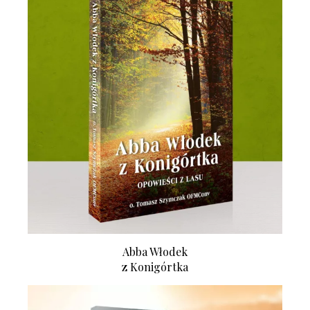
Abba Włodek
z Konigórtka