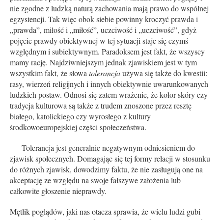
nie zgodne z ludzką naturą zachowania mają prawo do wspólnej
egzystencji. Tak więc obok siebie powinny kroczyć prawda i
„prawda”, miłość i „miłość”, uczciwość i „uczciwość”, gdyż
pojęcie prawdy obiektywnej w tej sytuacji staje się czymś
względnym i subiektywnym. Paradoksem jest fakt, że wszyscy
mamy rację. Najdziwniejszym jednak zjawiskiem jest w tym
wszystkim fakt, że słowa
tolerancja
używa się także do kwestii:
rasy, wierzeń religijnych i innych obiektywnie uwarunkowanych
ludzkich postaw. Odnosi się zatem wrażenie, że kolor skóry czy
tradycja kulturowa są także z trudem znoszone przez resztę
białego, katolickiego czy wyrosłego z kultury
środkowoeuropejskiej części społeczeństwa.
Tolerancja jest generalnie negatywnym odniesieniem do
zjawisk społecznych. Domagając się tej formy relacji w stosunku
do różnych zjawisk, dowodzimy faktu, że nie zasługują one na
akceptację ze względu na swoje fałszywe założenia lub
całkowite głoszenie nieprawdy.
Mętlik poglądów, jaki nas otacza sprawia, że wielu ludzi gubi