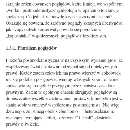
skrajnie zróżnicowanych poglądów, które istnieją we wspólnym
„worku” postmodernistycznej ideologii w oparciu o tolerancje
społeczną. Co jednak naprawdę kryje się za tymi hasłami?
Okazuje się bowiem, że zarówno poglądy skrajnych libertynów,
jak i zapyziałych konserwatystów da się pogodzić w
„kapuśniaku” współczesnych poglądów filozoficznych.
1.3.1. Pluralizm poglądów
Filozofia postmodernistyczna w najczystszym wydaniu głosi, że
współczesny świat już dawno odżegnał się od obiektywnych
prawd. Każdy zatem człowiek ma prawo wierzyć w cokolwiek
mu się podoba i postępować według własnych zasad, o ile nie
sprzeciwia się to ogólnie przyjętym przez państwo zasadom
prawnym. Zatem w ogólnym chaosie skrajnych poglądów są
dopuszczalne wszelkie zachowania i postawy, które tylko jest w
stanie sobie wymarzyć współczesny postmodernista. Nic więc
dziwnego, że istnieją obok siebie homo – i heteroseksualni,
wierzący i wojujący ateiści, „czerwoni” i „biali” głosiciele
prawdy o świecie.