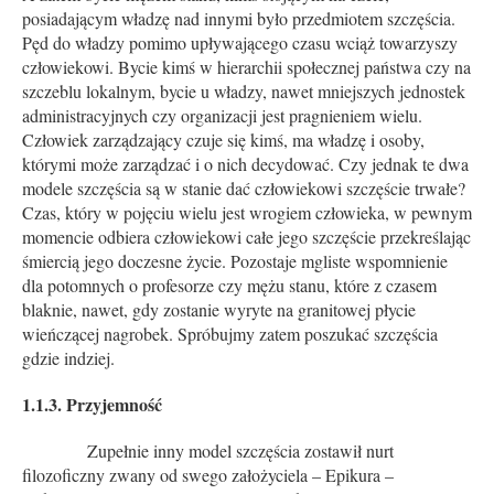
posiadającym władzę nad innymi było przedmiotem szczęścia.
Pęd do władzy pomimo upływającego czasu wciąż towarzyszy
człowiekowi. Bycie kimś w hierarchii społecznej państwa czy na
szczeblu lokalnym, bycie u władzy, nawet mniejszych jednostek
administracyjnych czy organizacji jest pragnieniem wielu.
Człowiek zarządzający czuje się kimś, ma władzę i osoby,
którymi może zarządzać i o nich decydować. Czy jednak te dwa
modele szczęścia są w stanie dać człowiekowi szczęście trwałe?
Czas, który w pojęciu wielu jest wrogiem człowieka, w pewnym
momencie odbiera człowiekowi całe jego szczęście przekreślając
śmiercią jego doczesne życie. Pozostaje mgliste wspomnienie
dla potomnych o profesorze czy mężu stanu, które z czasem
blaknie, nawet, gdy zostanie wyryte na granitowej płycie
wieńczącej nagrobek. Spróbujmy zatem poszukać szczęścia
gdzie indziej.
1.1.3. Przyjemność
Zupełnie inny model szczęścia zostawił nurt
filozoficzny zwany od swego założyciela – Epikura –