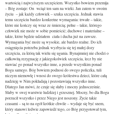
wartością i najwyższym szczęściem. Wszystko bowiem przemija
– Bóg zostaje: On wciąż ten sam na wieki. Jan zatem w swoim
życiu – jak każdy człowiek – szuka szczęścia. Jednak stawia
temu szczęściu bardzo konkretne wymagania: trwałe – takie,
które nie kończy się wraz ze śmiercią; pełne – takie, którego
człowiek nie może w sobie pomieścić; duchowe i materialne –
takie, które będzie udziałem ciała i ducha już na zawsze.
Wymagania być może są wysokie, ale bardzo realne. Do ich
osiągnięcia potrzeba jednak wyzbycia się tej małej dozy
szczęścia, za którą tak wielu się ugania. Bynajmniej nie chodzi o
całkowitą rezygnację z jakiegokolwiek szczęścia, lecz by nie
stawiać go ponad wszystko inne, a przede wszystkim ponad
Boga samego. Bóg bowiem podnosi do swego policzka, tuli
niczym niemowlę i wnosi do swego królestwa dzieci, które całą
nadzieję w Nim pokładają i pozostawiają wszystko inne.
Dlatego Jan mówi, że czuje się słaby i mocny jednocześnie.
Słaby w swej warstwie ludzkiej i grzesznej. Mocny, bo dla Boga
porzucił wszystko i przez Niego jest noszony. Życie takie
czasami – są to na ogół krótkie chwile – wydaje się być snem,
który stanowi ledwie zapowiedź tego, co Bóg przygotował tym,