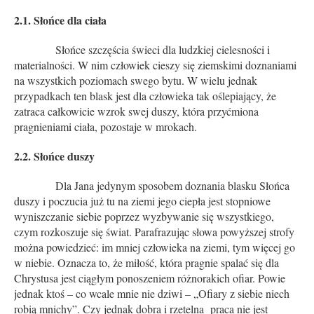
2.1. Słońce dla ciała
Słońce szczęścia świeci dla ludzkiej cielesności i
materialności. W nim człowiek cieszy się ziemskimi doznaniami
na wszystkich poziomach swego bytu. W wielu jednak
przypadkach ten blask jest dla człowieka tak oślepiający, że
zatraca całkowicie wzrok swej duszy, która przyćmiona
pragnieniami ciała, pozostaje w mrokach.
2.2. Słońce duszy
Dla Jana jedynym sposobem doznania blasku Słońca
duszy i poczucia już tu na ziemi jego ciepła jest stopniowe
wyniszczanie siebie poprzez wyzbywanie się wszystkiego,
czym rozkoszuje się świat. Parafrazując słowa powyższej strofy
można powiedzieć: im mniej człowieka na ziemi, tym więcej go
w niebie. Oznacza to, że miłość, która pragnie spalać się dla
Chrystusa jest ciągłym ponoszeniem różnorakich ofiar. Powie
jednak ktoś – co wcale mnie nie dziwi – „Ofiary z siebie niech
robią mnichy”. Czy jednak dobra i rzetelna praca nie jest