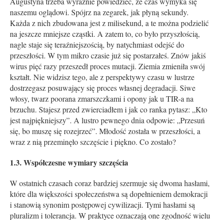
Augustyna trzeba wyraźnie powiedzieć, że czas wymyka się
naszemu oglądowi. Spójrz na zegarek, jak płyną sekundy.
Każda z nich zbudowana jest z milisekund, a te można podzielić
na jeszcze mniejsze cząstki. A zatem to, co było przyszłością,
nagle staje się teraźniejszością, by natychmiast odejść do
przeszłości. W tym mikro czasie już się postarzałeś. Znów jakiś
wirus pięć razy przeszedł proces mutacji. Ziemia zmieniła swój
kształt. Nie widzisz tego, ale z perspektywy czasu w lustrze
dostrzegasz posuwający się proces własnej degradacji. Siwe
włosy, twarz poorana zmarszczkami i opony jak u TIR-a na
brzuchu. Stajesz przed zwierciadłem i jak co ranka pytasz: „Kto
jest najpiękniejszy”. A lustro pewnego dnia odpowie: „Przesuń
się, bo muszę się rozejrzeć”. Młodość została w przeszłości, a
wraz z nią przeminęło szczęście i piękno. Co zostało?
1.3. Współczesne wymiary szczęścia
W ostatnich czasach coraz bardziej szermuje się dwoma hasłami,
które dla większości społeczeństwa są dopełnieniem demokracji
i stanowią synonim postępowej cywilizacji. Tymi hasłami są
pluralizm i tolerancja. W praktyce oznaczają one zgodność wielu