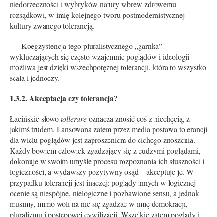
niedorzeczności i wybryków natury wbrew zdrowemu
rozsądkowi, w imię kolejnego tworu postmodernistycznej
kultury zwanego tolerancją.
Koegzystencja tego pluralistycznego „garnka”
wykluczających się często wzajemnie poglądów i ideologii
możliwa jest dzięki wszechpotężnej tolerancji, która to wszystko
scala i jednoczy.
1.3.2. Akceptacja czy tolerancja?
Łacińskie słowo
tollerare
oznacza znosić coś z niechęcią, z
jakimś trudem. Lansowana zatem przez media postawa tolerancji
dla wielu poglądów jest zaproszeniem do cichego znoszenia.
Każdy bowiem człowiek zgadzający się z cudzymi poglądami,
dokonuje w swoim umyśle procesu rozpoznania ich słuszności i
logiczności, a wydawszy pozytywny osąd – akceptuje je. W
przypadku tolerancji jest inaczej: poglądy innych w logicznej
ocenie są niespójne, nielogiczne i pozbawione sensu, a jednak
musimy, mimo woli na nie się zgadzać w imię demokracji,
pluralizmu i postępowej cywilizacji. Wszelkie zatem poglądy i