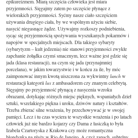
epikureizmem. Miarą szczęścia człowieka jest miara
przyjemności. Sięgajmy zatem po szczęście płynące z
wielorakich przyjemności. Syćmy nasze ciało szczęściem
używania drugiego ciała, by we wspólnym użyciu siebie,
nasycić niegasnące żądze. Używajmy rozkoszy podniebienia,
sycąc się przyjemnością spożywania wyszukanych pokarmów i
napojów w specjalnych miejscach. Dla takiego sybaryty
(sybarytyzm – kult jedzenia) nie stanowi przyjemności zwykłe
zapchanie żołądka czymś smacznym, lecz ważne jest gdzie się
jada (klasa restauracji), na czym się jada (przynajmniej
porcelana), w jakim towarzystwie i w końcu za ile, by móc
zaimponować innym kwotą uiszczona za wykwintny
lunch
w
restauracji kategorii
lux
z ambasadorem czy znanym celebrytą.
Sięgajmy po przyjemność płynącą z nasycenia wzroku
obrazami, dotykając różnych miejsc pięknych, wspaniałych dzieł
sztuki, wszelakiego piękna i uroku, dziwów natury i kształtów.
Trzeba zbierać silne wrażenia, by przechowywać je w swojej
pamięci. Lecz i tu czas wyciera te wszystkie wrażenia i po latach
człowiek już nie bardzo kojarzy czy Dama z łasiczką to była
Izabela Czartoryska z Krakowa czy może romantyczna
blondynka na plaży w Rio de Janeiro. A czyż zapach, subtelny