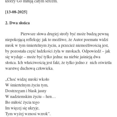
którzy Go miłują całym sercem.
[13-08-2025]
2. Dwa słońca
Pierwsze słowa drugiej strofy być może budzą pewną
niepokojącą refleksję: jak to możliwe, że Autor poematu widzi
mrok w tym śmiertelnym życiu, a przecież niemożliwością jest,
by pozostała część ludzkości żyła w mrokach. Odpowiedź – jak
się wydaje – może być tylko jedna: na niebie jaśnieją dwa
słońca. Ich właściwością jest fakt, że tylko jedno z nich oświetla
warstwę duchową człowieka.
„Choć widzę mroki wkoło
W śmiertelnym życiu tym,
Dostrzegam i blask jasny
W nadziemskim życiu – hen…
Bo miłość życia tego
Im więcej się ukryje,
Tym wyżej wznosi wzrok”.