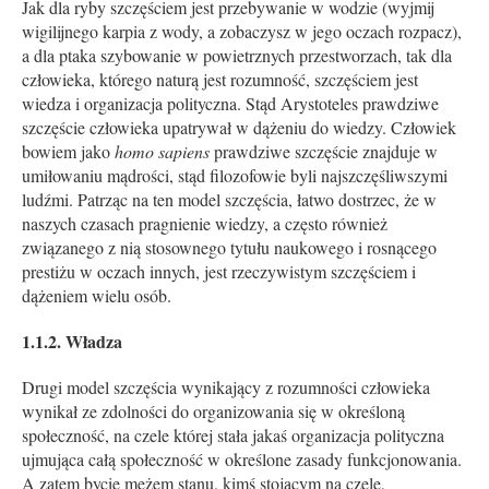
Jak dla ryby szczęściem jest przebywanie w wodzie (wyjmij
wigilijnego karpia z wody, a zobaczysz w jego oczach rozpacz),
a dla ptaka szybowanie w powietrznych przestworzach, tak dla
człowieka, którego naturą jest rozumność, szczęściem jest
wiedza i organizacja polityczna. Stąd Arystoteles prawdziwe
szczęście człowieka upatrywał w dążeniu do wiedzy. Człowiek
bowiem jako
homo sapiens
prawdziwe szczęście znajduje w
umiłowaniu mądrości, stąd filozofowie byli najszczęśliwszymi
ludźmi. Patrząc na ten model szczęścia, łatwo dostrzec, że w
naszych czasach pragnienie wiedzy, a często również
związanego z nią stosownego tytułu naukowego i rosnącego
prestiżu w oczach innych, jest rzeczywistym szczęściem i
dążeniem wielu osób.
1.1.2. Władza
Drugi model szczęścia wynikający z rozumności człowieka
wynikał ze zdolności do organizowania się w określoną
społeczność, na czele której stała jakaś organizacja polityczna
ujmująca całą społeczność w określone zasady funkcjonowania.
A zatem bycie mężem stanu, kimś stojącym na czele,