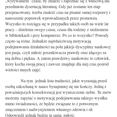
„wyrywaniem” czasu, by znaleźć i zapoznać się z właściwą dla
przedmiotu dysertacją literaturą. Gdy już zostanie ten etap
przepracowany, trzeba znaleźć czas na pisanie samej rozprawy i
nanoszenie poprawek wprowadzanych przez promotora.
Wszystko to rozciąga się w przypadku takich osób na wiele lat
pracy – dzielenia swego czasu, czasu dla rodziny z siedzeniem
w bibliotekach i przy komputerze. Po co to wszystko? Powody
często są różne. Jednakże najwłaściwszą motywacją
podejmowania działalności na polu jakiejś dyscypliny naukowej
jest pasja, czyli miłość poszukiwacza prawdy oraz idącego za
nią dobra i piękna. A zatem prawdziwy naukowiec to człowiek,
który kocha swoją pracę i zawsze znajduje dla niej czas pośród
wielości innych zajęć.
Na tym jednak lista trudności, jakie wyrastają przed
osobą zakochaną w nauce bynajmniej się nie kończy. Jedną z
poważniejszych konsekwencji jest wyniszczenie siebie. Tu znów
możemy zapytać o motywację podejmowania takiego wysiłku
mimo świadomości, że będzie związane to z potwornym
zmęczeniem i nadwyrężeniem własnego zdrowia i sił.
Odpowiedź jednak będzie ta sama: miłość.