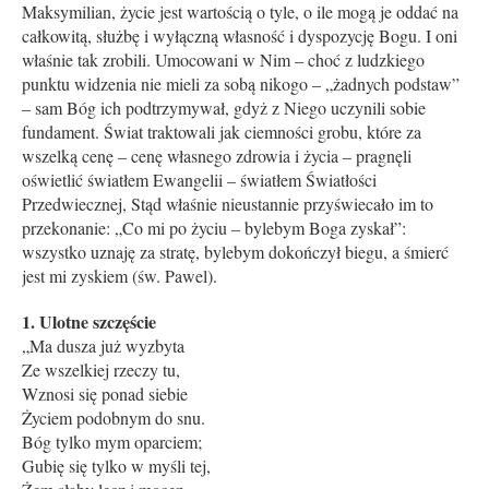
Maksymilian, życie jest wartością o tyle, o ile mogą je oddać na
całkowitą, służbę i wyłączną własność i dyspozycję Bogu. I oni
właśnie tak zrobili. Umocowani w Nim – choć z ludzkiego
punktu widzenia nie mieli za sobą nikogo – „żadnych podstaw”
– sam Bóg ich podtrzymywał, gdyż z Niego uczynili sobie
fundament. Świat traktowali jak ciemności grobu, które za
wszelką cenę – cenę własnego zdrowia i życia – pragnęli
oświetlić światłem Ewangelii – światłem Światłości
Przedwiecznej, Stąd właśnie nieustannie przyświecało im to
przekonanie: „Co mi po życiu – bylebym Boga zyskał”:
wszystko uznaję za stratę, bylebym dokończył biegu, a śmierć
jest mi zyskiem (św. Pawel).
1. Ulotne szczęście
„Ma dusza już wyzbyta
Ze wszelkiej rzeczy tu,
Wznosi się ponad siebie
Życiem podobnym do snu.
Bóg tylko mym oparciem;
Gubię się tylko w myśli tej,