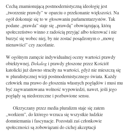
Cechą znamionującą postmodernistyczną ideologię jest
„tworzenie prawdy” w oparciu o przekonanie większości. Na
ogół dokonuje się to w głosowaniu parlamentarzystów. Tak
podane „prawda” staje się „prawdą” obowiązującą, którą
społeczeństwo winno z radością przyjąć albo tolerować i nie
burzyć się wobec niej, by nie zostać posądzonym o „mowę
nienawiści” czy zacofanie.
W ogólnym zamęcie indywidualnej oceny wartości prawdy
obiektywnej,
Dekalog
i prawdy głoszone przez Kościół
katolicki już dawno straciły na wartości, gdyż nie mieszczą się
w pluralistycznej wizji postmodernistycznego świata. Każdy
człowiek ma prawo do głoszenia własnych poglądów i musi mu
być zagwarantowana wolność wypowiedzi, nawet, jeśli jego
poglądy są niedorzeczne i pozbawione sensu.
Okrzyczany przez media pluralizm staje się zatem
„workiem”, do którego wrzuca się wszystkie ludzkie
domniemania i fascynacje. Pozostali zaś członkowie
społeczności są zobowiązani do cichej akceptacji