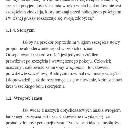
szelest i przyjemność ściskania w ręku wielu banknotów nie jest
szczęściem złodzieja, który umknął przed policyjnym pościgiem
i w leśnej głuszy rozkoszuje się swoją zdobyczą?
1.1.4. Stoicyzm
Jakby na przekór poprzednim wizjom szczęścia stoicy
proponowali oderwanie się od wszelkich doznań.
Odseparowanie się od wrażeń jest jedynym źródłem
prawdziwego szczęścia i wewnętrznego pokoju. Człowiek
uciszony , całkowicie zanurzony w
apathei
– to człowiek
prawdziwie szczęśliwy. Buddyzm rozwinął ową miarę szczęścia
i doprowadził ją aż do rozpłynięcia się w nirwanie, która stanowi
kres wszelkiego bólu i cierpienia.
1.2. Wrogość czasu
Jak widać z naszych dotychczasowych analiz wrogiem
ludzkiego szczęścia jest czas. Człowiekowi wydaje się, że
posiadł zdolność percepcji czasu. Tymczasem idąc za myślą św.