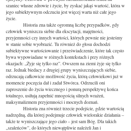
szaniec własne zdrowie i życie, by zyskać jakąś wartość, która w
jego subiektywnym odczuciu jest więcej warta niż całe jego
życie.
Historia zna także ogromną liczbę przypadków, gdy
człowiek wyniszcza siebie dla ekscytacji, majętności,
przyjemności czy innych wartości, których pewnie nie jesteśmy
w stanie sobie wyobrazić. Tu również do głosu dochodzi
subiektywne wartościowanie i przeświadczenie, które tak często
bywa wypowiadane w różnych kontekstach i przy różnych
okazjach: „Żyje się tylko raz”. Owszem na ziemi żyje się tylko
raz. Jednak biedacy z drugiej grupy wyniszczających siebie,
odrzucają całkowicie możliwość życia, którą człowiekowi już w
momencie poczęcia dał i zadał Stwórca. Odrzucili oni
zaproszenie do życia wiecznego i ponurą perspektywę końca
totalnego, usiłują zapełnić mnogością silnych wrażeń,
maksymalizmem przyjemności i mocnych doznań.
Historia zna również trzecie podejście, gdzie wartością
nadrzędną, dla której podejmuje człowiek wielorakie działania –
także te wyniszczające jego ciało – jest sam Bóg. Dla takich
„szaleńców”, do których niewątpliwie należeli Jan i