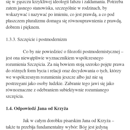
się w gąszczu krzykliwej ideologii fałszu i zakłamania. Potrzeba
zatem jasnego stanowiska, szczególnie w rodzinach, by
wskazywać i nazywać po imieniu, co jest prawdą, a co pod
płaszczem pluralizmu domaga się równouprawnienia z prawdą,
dobrem i pięknem.
1.3.3. Szczęście i postmodernizm
Co by nie powiedzieć o filozofii postmodernistycznej –
jest ona niewątpliwie wyznacznikiem współczesnego
rozumienia Szczęścia. Za nią bowiem stoją szeroko pojęte prawa
do różnych form bycia i relacji oraz decydowania o tych, którzy
we współczesnym rozumieniu jeszcze albo już nie są
postrzegani jako osoby ludzkie. Zabranie tego jawi się jako
równoznaczne z odebraniem subiektywnie rozumianego
szczęścia.
1.4. Odpowiedź Jana od Krzyża
Jak w całym dorobku pisarskim Jana od Krzyża –
także tu przebija fundamentalny wybór: Bóg jest jedyną