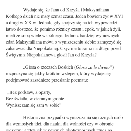
Wydaje się, że Jana od Krzyża i Maksymiliana
Kolbego dzieli nie mały szmat czasu. Jeden bowiem żył w XVI
a drugi w XX w. Jednak, gdy spojrzy się na ich wypowiedzi
łatwo dostrzec, że pomimo różnicy czasu i epok, w jakich żyli,
mieli ze sobą wiele wspólnego. Jedno z bardziej wymownych
zdań Maksymiliana mówi o wyniszczeniu siebie: zamęczyć się,
zaharować dla Niepokalanej. Czyż nie to samo na długo przed
Świętym z Niepokalanowa głosił Jan od Krzyża?
„Glosa o rzeczach Boskich (
Glosa
„
a lo divino”
)
rozpoczyna się jakby krótkim wstępem, który wydaje się
podejmować zasadnicze przesłanie poematu:
„Bez podstaw, a oparty,
Bez światła, w ciemnym grobie
Wyniszczam się sam w sobie”.
Historia zna przypadki wyniszczania się różnych osób
dla wzniosłych idei, dla nauki, dla wolności czy w obronie
ojczyzny. Człowiek w pewnych okolicznościach rzuca na