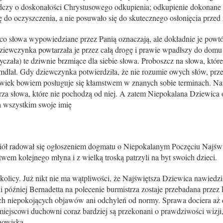
czy o doskonałości Chrystusowego odkupienia; odkupienie dokonane 
ę do oczyszczenia, a nie posuwało się do skutecznego osłonięcia przed
 co słowa wypowiedziane przez Panią oznaczają, ale dokładnie je pow
dziewczynka powtarzała je przez całą drogę i prawie wpadłszy do domu
ała) te dziwnie brzmiące dla siebie słowa. Proboszcz na słowa, któr
mdlał. Gdy dziewczynka potwierdziła, że nie rozumie owych słów, prz
łowiek bowiem posługuje się kłamstwem w znanych sobie terminach. Nat
za słowa, które nie pochodzą od niej. A zatem Niepokalana Dziewic
ła wszystkim swoje imię
ował się ogłoszeniem dogmatu o Niepokalanym Poczęciu Najświęt
wem kolejnego młyna i z wielką troską patrzyli na byt swoich dzieci.
 okolicy. Już nikt nie ma wątpliwości, że Najświętsza Dziewica nawiedz
 Bernadetta na polecenie burmistrza zostaje przebadana przez kom
ch niepokojących objawów ani odchyleń od normy. Sprawa dociera aż
miejscowi duchowni coraz bardziej są przekonani o prawdziwości wizji
nowiska.