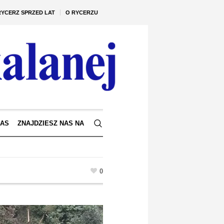
RYCERZ SPRZED LAT
O RYCERZU
NAS
ZNAJDZIESZ NAS NA
0