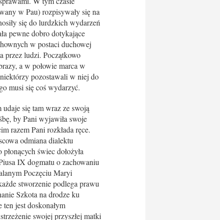
sprawami. W tym czasie
wany w Pau) rozpisywały się na
osiły się do lurdzkich wydarzeń
iała pewne dobro dotykające
uchownych w postaci duchowej
na przez ludzi. Początkowo
 obrazy, a w połowie marca w
 niektórzy pozostawali w niej do
o musi się coś wydarzyć.
daje się tam wraz ze swoją
ośbę, by Pani wyjawiła swoje
cim razem Pani rozkłada ręce.
jscowa odmiana dialektu
o płonących świec dołożyła
ża Piusa IX dogmatu o zachowaniu
kalanym Poczęciu Maryi
 każde stworzenie podlega prawu
nanie Szkota na drodze ku
 ten jest doskonałym
trzeżenie swojej przyszłej matki