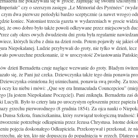
tta nie pokazywała się w grocie, zajmując się swoimi szkolnymi 
Imperiale” czy o szerszym zasięgu „Le Mémorial des Pyrénées” (wyda
 czym dwa pierwsze periodyki bardzo sceptycznie (a nawet wrogo) odn
 będzie koniec. Natomiast trzecia gazeta w wydarzeniach w grocie widz
iej, że owo dobro było także powoli odkrywane przez miejscowych d
Przez cały okres owych dwudziestu dni grota była regularnie nawiedza
wiece, których liczba z dnia na dzień rosła. Potem pojawiły się jakieś
igura Niepokalanej. Ludzie przybywali do groty, nie tylko w dzień, lecz
ło powszechne przekonanie, iż w uroczystość Zwiastowania Pańskieg
ń Bernadetta czuje naglące wezwanie do groty. Bladym świtem u
azało się, że Pani już czeka. Dziewczynka także tego dnia ponawia pr
a. Dziewczynka ośmielona Jej uśmiechami, ponawia swą prośbę. Za trze
osi oczy ku niebu i mówi: „Que soy era Immaculada Councepciou” (mie
go [Ja jestem Niepokalane Poczęcie]). Pani zniknęła. Bernadetta zaś d
tki Lucylli. Było to cztery lata po uroczystym ogłoszeniu przez papie
mazy grzechu pierworodnego (8 grudnia 1854). Za ojca nauki o Niepo
a Dunsa Szkota, franciszkanina, który rozwiązał teologiczną trudność:
tworzenie potrzebuje odkupienia przez Jezusa Chrystusa. Istotne doko
niu pojęcia doskonałego Odkupiciela. Przekonywał i przekonał, że nie
zechu, ale ten, kto nie dopuszcza do popadnięcia w grzech. Dlatego us