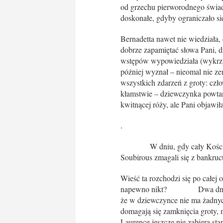
od grzechu pierworodnego świad
doskonałe, gdyby ograniczało si
Bernadetta nawet nie wiedziała,
dobrze zapamiętać słowa Pani, 
wstępów wypowiedziała (wykrzycz
później wyznał – nieomal nie ze
wszystkich zdarzeń z groty: cz
kłamstwie – dziewczynka powtar
kwitnącej róży, ale Pani objawi
.
W dniu, gdy cały Kościół rad
Soubirous zmagali się z bankruct
Wieść ta rozchodzi się po całej
napewno nikt? Dwa dni później
że w dziewczynce nie ma żadny
domagają się zamknięcia groty, 
Laurence jeszcze nie zabiera sta