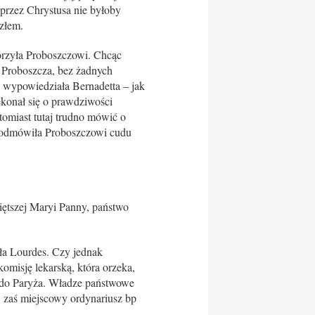
przez Chrystusa nie byłoby
 złem.
tórzyła Proboszczowi. Chcąc
 Proboszcza, bez żadnych
e wypowiedziała Bernadetta – jak
ekonał się o prawdziwości
omiast tutaj trudno mówić o
a odmówiła Proboszczowi cudu
szej Maryi Panny, państwo
iła Lourdes. Czy jednak
isję lekarską, która orzeka,
 do Paryża. Władze państwowe
, zaś miejscowy ordynariusz bp