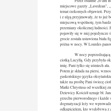
Przez ostatnie 20 dni Bernade
miejscowe gazety „Lavedean”, „
temat rzekomych objawień. Przy
i z ulgą przyjmowały, że to już
miejscową wspólnotę, tym bardz
przemiany okolicznej ludności. 
pojawiły się w niej pojedyncze ś
grocie została ustawiona biała f
późna w nocy. W Lourdes panowa
W nocy poprzedzającą ów dzie
ciotką Lucyllą. Gdy przybyła ok
imię. Pani tylko się uśmiech ał
Potem je składa na piersi, wzn
gaskońskiego języka oksytańskie
także na prośbę Pani świecę cio
Matki Chrystusa od wszelkiej z
Dziewicy Kościół uznaje bł. Jan
grzechu pierworodnego i każde s
dogmatyzacji leży we wprowadze
odkupicielem, kto wydobywa z gr