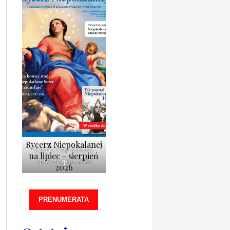
Rycerz Niepokalanej
Rycerz Niepokalanej
na lipiec - sierpień
lipiec-sierpień 2026
2026
PRENUMERATA