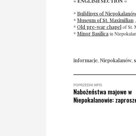
ENGLISH SECTION
=
=
*
Buildings of Niepokalanó
*
Museum of St. Maximilian
„
*
Old pre-war chapel
of St. 
*
Minor Basilica
in Niepokala
informacje
,
Niepokalanów
,
POPRZEDNI WPIS
Nabożeństwa majowe w
Niepokalanowie: zaprosz