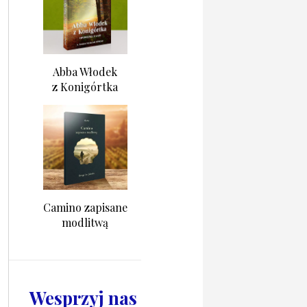
Abba Włodek
z Konigórtka
Camino zapisane
modlitwą
Wesprzyj nas