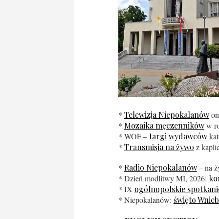
*
Telewizja Niepokalanów
on
*
Mozaika męczenników
w ro
* WOF –
targi wydawców
kat
*
Transmisja na żywo
z kaplic
*
Radio Niepokalanów
– na 
* Dzień modlitwy MI, 2026:
ko
* IX
ogólnopolskie spotkanie
* Niepokalanów:
święto Wnieb