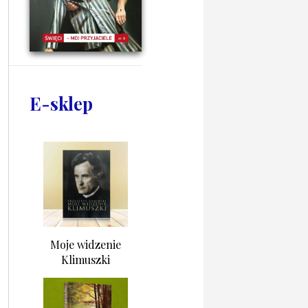
E-sklep
Moje widzenie
Klimuszki