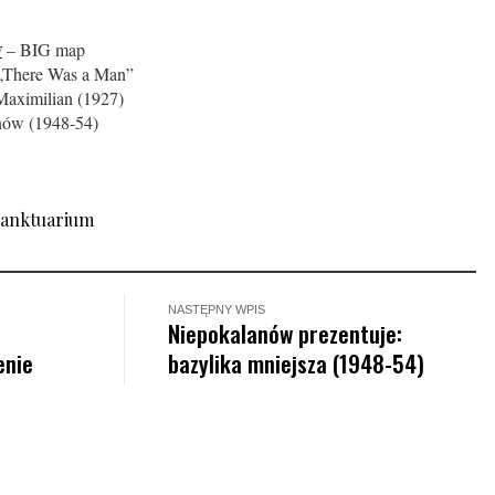
w
– BIG map
There Was a Man”
Maximilian (1927)
nów (1948-54)
sanktuarium
NASTĘPNY WPIS
Niepokalanów prezentuje:
enie
bazylika mniejsza (1948-54)