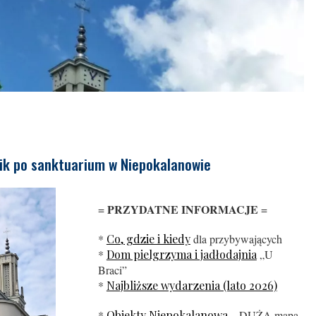
k po sanktuarium w Niepokalanowie
PRZYDATNE INFORMACJE
=
=
*
Co, gdzie i kiedy
dla przybywających
*
Dom pielgrzyma i jadłodajnia
„U
Braci”
*
Najbliższe wydarzenia (lato 2026)
*
Obiekty Niepokalanowa
– DUŻA mapa