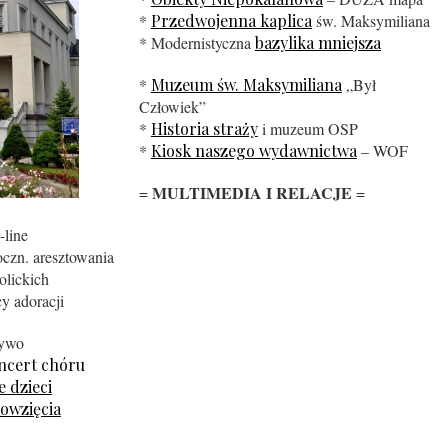
*
Przedwojenna kaplica
św. Maksymiliana
* Modernistyczna
bazylika mniejsza
*
Muzeum św. Maksymiliana
„Był
Człowiek”
*
Historia straży
i muzeum OSP
*
Kiosk naszego wydawnictwa
– WOF
MULTIMEDIA I RELACJE
=
=
-line
czn. aresztowania
olickich
y adoracji
żywo
ncert chóru
 dzieci
owzięcia