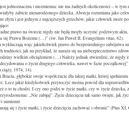
est jednoznaczna i niezmienna: nie ma żadnych okoliczności – w tym 
liwiałyby zabicie nienarodzonego dziecka. Aborcja rozumiana jako celo
ymś złym i jest jednym z najcięższych grzechów, jakie człowiek może p
ujące:
żadne prawo na świecie nigdy nie będą mogły uczynić godziwym aktu, 
a się Prawu Bożemu (…)” (św. Jan Paweł II, Evangelium vitae, 62).
 wykluczają więc jakiekolwiek prawo do bezpośredniego zabójstwa n
trudności, jak na przykład, że naraża się na niebezpieczeństwo zdrowie
 rodziny wielkim obciążeniem (…) Należy jednak stwierdzić, że nigdy
decydowania o życiu drugiego człowieka, nawet w fazie początkowej”
 ciąży, 1974, 14).
 Bracia, głębokie swoje współczucie dla takiej matki, której spełnieni
erć. Lecz jakiż kiedykolwiek przytoczyć można powód dla usprawiedli
ż o to tu chodzi. I czy ono godzi w życie matki, czy w życie dziecka, 
zyrodzonemu: „Nie zabijaj”. Życie dziecięcia tak samo święte, jak życ
wi sumienni
arają się i życie matki, i życie dziecięcia zachować i obronić” (Pius XI,