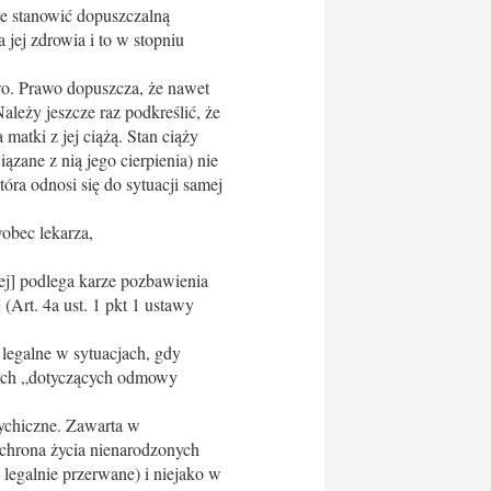
że stanowić dopuszczalną
 jej zdrowia i to w stopniu
wo. Prawo dopuszcza, że nawet
ależy jeszcze raz podkreślić, że
matki z jej ciążą. Stan ciąży
ane z nią jego cierpienia) nie
óra odnosi się do sytuacji samej
obec lekarza,
ej] podlega karze pozbawienia
(Art. 4a ust. 1 pkt 1 ustawy
legalne w sytuacjach, gdy
nych „dotyczących odmowy
sychiczne. Zawarta w
 ochrona życia nienarodzonych
 legalnie przerwane) i niejako w