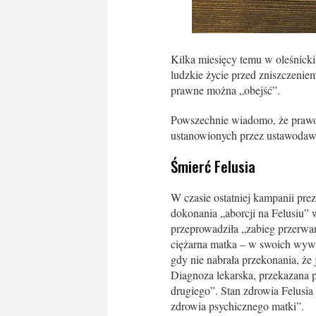
Kilka miesięcy temu w oleśnickim
ludzkie życie przed zniszczeniem
prawne można „obejść”.
Powszechnie wiadomo, że prawo 
ustanowionych przez ustawodawc
Śmierć Felusia
W czasie ostatniej kampanii pre
dokonania „aborcji na Felusiu”
przeprowadziła „zabieg przerwan
ciężarna matka – w swoich wywi
gdy nie nabrała przekonania, że 
Diagnoza lekarska, przekazana p
drugiego”. Stan zdrowia Felusi
zdrowia psychicznego matki”.