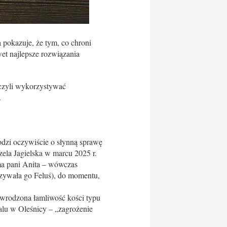
a pokazuje, że tym, co chroni
wet najlepsze rozwiązania
 czyli wykorzystywać
.
hodzi oczywiście o słynną sprawę
ela Jagielska w marcu 2025 r.
ama pani Anita – wówczas
azywała go Feluś), do momentu,
„wrodzona łamliwość kości typu
alu w Oleśnicy – „zagrożenie