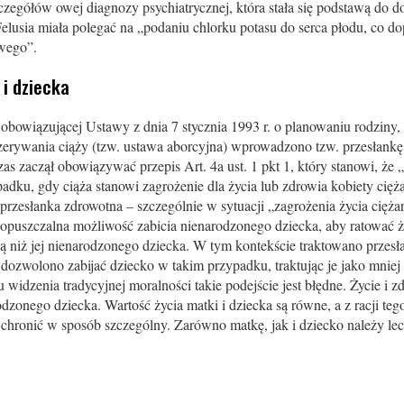
zegółów owej diagnozy psychiatrycznej, która stała się podstawą do do
Felusia miała polegać na „podaniu chlorku potasu do serca płodu, co d
wego”.
 i dziecka
 obowiązującej Ustawy z dnia 7 stycznia 1993 r. o planowaniu rodziny,
zerywania ciąży (tzw. ustawa aborcyjna) wprowadzono tzw. przesłank
as zaczął obowiązywać przepis Art. 4a ust. 1 pkt 1, który stanowi, że
adku, gdy ciąża stanowi zagrożenie dla życia lub zdrowia kobiety cięża
rzesłanka zdrowotna – szczególnie w sytuacji „zagrożenia życia cięża
opuszczalna możliwość zabicia nienarodzonego dziecka, aby ratować ży
szą niż jej nienarodzonego dziecka. W tym kontekście traktowano przes
i dozwolono zabijać dziecko w takim przypadku, traktując je jako mniej
 widzenia tradycyjnej moralności takie podejście jest błędne. Życie i zd
odzonego dziecka. Wartość życia matki i dziecka są równe, a z racji tego
je chronić w sposób szczególny. Zarówno matkę, jak i dziecko należy l