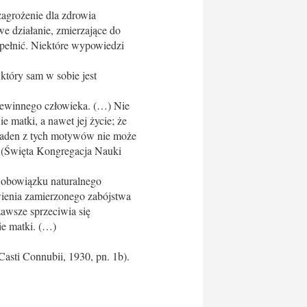
zagrożenie dla zdrowia
we działanie, zmierzające do
opełnić. Niektóre wypowiedzi
który sam w sobie jest
iewinnego człowieka. (…) Nie
 matki, a nawet jej życie; że
 żaden z tych motywów nie może
 (Święta Kongregacja Nauki
u obowiązku naturalnego
wienia zamierzonego zabójstwa
zawsze sprzeciwia się
ie matki. (…)
 Casti Connubii, 1930, pn. 1b).