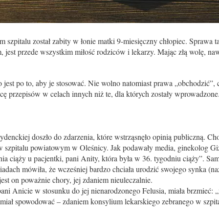
 szpitalu został zabity w łonie matki 9-miesięczny chłopiec. Sprawa t
, jest przede wszystkim miłość rodziców i lekarzy. Mając złą wolę, na
jest po to, aby je stosować. Nie wolno natomiast prawa „obchodzić”,
ę przepisów w celach innych niż te, dla których zostały wprowadzone
zydenckiej doszło do zdarzenia, które wstrząsnęło opinią publiczną. C
 w szpitalu powiatowym w Oleśnicy. Jak podawały media, ginekolog Giz
ia ciąży u pacjentki, pani Anity, która była w 36. tygodniu ciąży”. S
adach mówiła, że wcześniej bardzo chciała urodzić swojego synka (n
jest on poważnie chory, jej zdaniem nieuleczalnie.
ani Anicie w stosunku do jej nienarodzonego Felusia, miała brzmieć: 
a miał spowodować – zdaniem konsylium lekarskiego zebranego w szpit