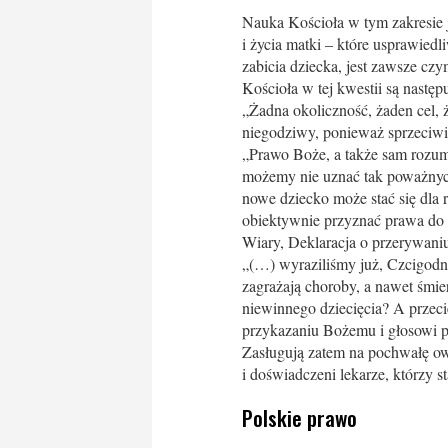
Nauka Kościoła w tym zakresie j
i życia matki – które usprawied
zabicia dziecka, jest zawsze cz
Kościoła w tej kwestii są następ
„Żadna okoliczność, żaden cel, 
niegodziwy, ponieważ sprzeciwi
„Prawo Boże, a także sam rozum
możemy nie uznać tak poważnych 
nowe dziecko może stać się dla
obiektywnie przyznać prawa do 
Wiary, Deklaracja o przerywaniu
„(…) wyraziliśmy już, Czcigodni
zagrażają choroby, a nawet śmi
niewinnego dziecięcia? A przecie
przykazaniu Bożemu i głosowi pr
Zasługują zatem na pochwałę o
i doświadczeni lekarze, którzy st
Polskie prawo