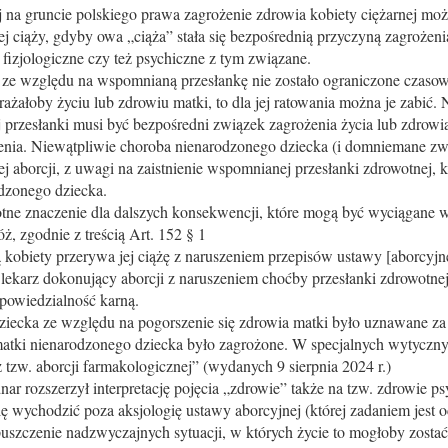
 na gruncie polskiego prawa zagrożenie zdrowia kobiety ciężarnej mo
 ciąży, gdyby owa „ciąża” stała się bezpośrednią przyczyną zagrożenia
 fizjologiczne czy też psychiczne z tym związane.
 ze względu na wspomnianą przesłankę nie zostało ograniczone czaso
rażałoby życiu lub zdrowiu matki, to dla jej ratowania można je zabić. N
 przesłanki musi być bezpośredni związek zagrożenia życia lub zdrowia 
nia. Niewątpliwie choroba nienarodzonego dziecka (i domniemane związ
j aborcji, z uwagi na zaistnienie wspomnianej przesłanki zdrowotnej, kt
rodzonego dziecka.
otne znaczenie dla dalszych konsekwencji, które mogą być wyciągane w
, zgodnie z treścią Art. 152 § 1
kobiety przerywa jej ciążę z naruszeniem przepisów ustawy [aborcyjn
lekarz dokonujący aborcji z naruszeniem choćby przesłanki zdrowotnej 
powiedzialność karną.
ecka ze względu na pogorszenie się zdrowia matki było uznawane za 
matki nienarodzonego dziecka było zagrożone. W specjalnych wytycz
 tzw. aborcji farmakologicznej” (wydanych 9 sierpnia 2024 r.)
r rozszerzył interpretację pojęcia „zdrowie” także na tzw. zdrowie p
się wychodzić poza aksjologię ustawy aborcyjnej (której zadaniem jest
puszczenie nadzwyczajnych sytuacji, w których życie to mogłoby zostać