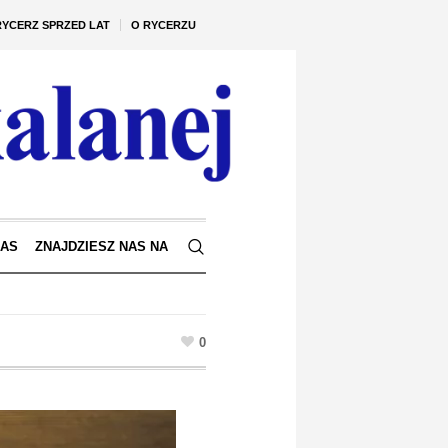
RYCERZ SPRZED LAT
O RYCERZU
NAS
ZNAJDZIESZ NAS NA
0