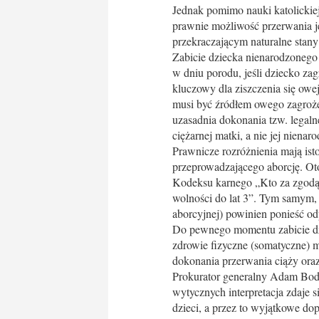
Jednak pomimo nauki katolickiej
prawnie możliwość przerwania jej
przekraczającym naturalne stany
Zabicie dziecka nienarodzonego
w dniu porodu, jeśli dziecko zag
kluczowy dla ziszczenia się owej
musi być źródłem owego zagroże
uzasadnia dokonania tzw. legalne
ciężarnej matki, a nie jej niena
Prawnicze rozróżnienia mają ist
przeprowadzającego aborcję. Otóż
Kodeksu karnego „Kto za zgodą 
wolności do lat 3”. Tym samym, 
aborcyjnej) powinien ponieść od
Do pewnego momentu zabicie dzi
zdrowie fizyczne (somatyczne) 
dokonania przerwania ciąży oraz
Prokurator generalny Adam Bodna
wytycznych interpretacja zdaje 
dzieci, a przez to wyjątkowe do