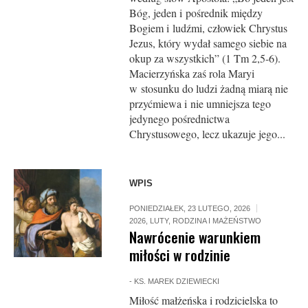
Bóg, jeden i pośrednik między
Bogiem i ludźmi, człowiek Chrystus
Jezus, który wydał samego siebie na
okup za wszystkich” (1 Tm 2,5-6).
Macierzyńska zaś rola Maryi
w stosunku do ludzi żadną miarą nie
przyćmiewa i nie umniejsza tego
jedynego pośrednictwa
Chrystusowego, lecz ukazuje jego...
WPIS
PONIEDZIAŁEK, 23 LUTEGO, 2026
2026
,
LUTY
,
RODZINA I MAŻEŃSTWO
Nawrócenie warunkiem
miłości w rodzinie
-
KS. MAREK DZIEWIECKI
Miłość małżeńska i rodzicielska to