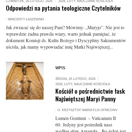
CZWARTEK, 26 LUTEGO, 2026
2026
,
LUTY
,
NAUCZANIE KOŚCIOŁA
Odpowiedzi na pytania teologiczne Czytelników
-
WINCENTY ŁASZEWSKI
Jak zwracać się do naszej Pani? Mówimy: „Maryjo”. Nie jest to
wprawdzie żadna prawda wiary, warto jednak pamiętać, że
dokument Komisji ds. Kultu Bożego i Dyscypliny Sakramentów
uściśla, jak mamy wypowiadać imię Matki Najświętszej...
WPIS
ŚRODA, 25 LUTEGO, 2026
2026
,
LUTY
,
NAUCZANIE KOŚCIOŁA
Kościół o pośrednictwie łask
Najświętszej Maryi Panny
-
O. KRZYSZTOF MARIA FLIS OFMCONV
Lumen Gentium – Vaticanum II
60. Jedyny jest pośrednik nasz
według słów Apostoła: „Bo jeden jest