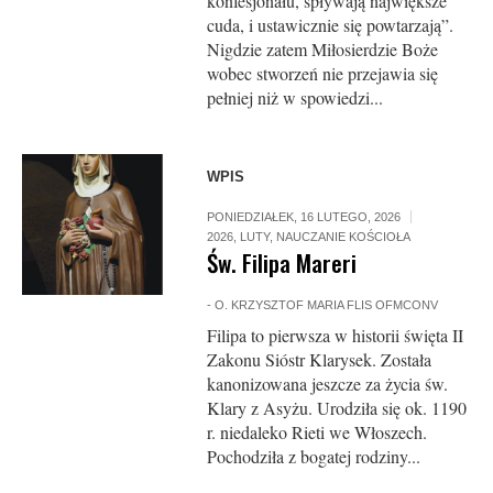
konfesjonału, spływają największe
cuda, i ustawicznie się powtarzają”.
Nigdzie zatem Miłosierdzie Boże
wobec stworzeń nie przejawia się
pełniej niż w spowiedzi...
WPIS
PONIEDZIAŁEK, 16 LUTEGO, 2026
2026
,
LUTY
,
NAUCZANIE KOŚCIOŁA
Św. Filipa Mareri
-
O. KRZYSZTOF MARIA FLIS OFMCONV
Filipa to pierwsza w historii święta II
Zakonu Sióstr Klarysek. Została
kanonizowana jeszcze za życia św.
Klary z Asyżu. Urodziła się ok. 1190
r. niedaleko Rieti we Włoszech.
Pochodziła z bogatej rodziny...