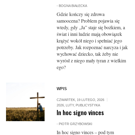
-
BOGNA BIAŁECKA
Gdzie kończy się zdrowa
samoocena? Problem pojawia się
wtedy, gdy „Ja” staje się bożkiem, a
świat i inni ludzie mają obowiązek
krążyć wokół niego i spełniać jego
potrzeby. Jak rozpoznać narcyza i jak
wychować dziecko, tak żeby nie
wyrósł z niego mały tyran z wielkim
ego?
WPIS
CZWARTEK, 19 LUTEGO, 2026
2026
,
LUTY
,
PUBLICYSTYKA
In hoc signo vinces
-
PIOTR GRZYBOWSKI
In hoc signo vinces – pod tym