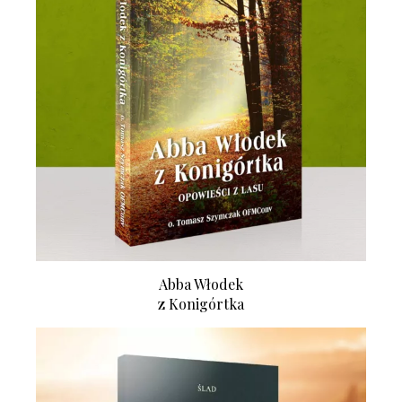
Abba Włodek
z Konigórtka