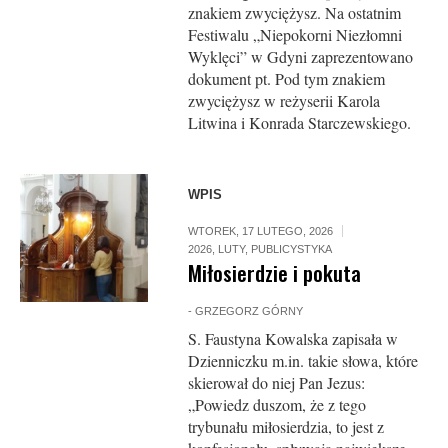
znakiem zwyciężysz. Na ostatnim
Festiwalu „Niepokorni Niezłomni
Wyklęci” w Gdyni zaprezentowano
dokument pt. Pod tym znakiem
zwyciężysz w reżyserii Karola
Litwina i Konrada Starczewskiego.
WPIS
WTOREK, 17 LUTEGO, 2026
2026
,
LUTY
,
PUBLICYSTYKA
Miłosierdzie i pokuta
-
GRZEGORZ GÓRNY
S. Faustyna Kowalska zapisała w
Dzienniczku m.in. takie słowa, które
skierował do niej Pan Jezus:
„Powiedz duszom, że z tego
trybunału miłosierdzia, to jest z