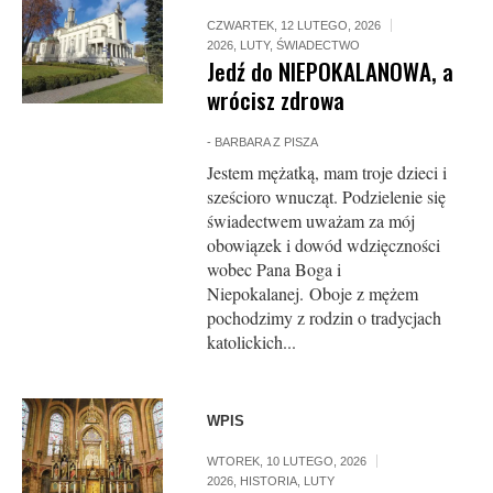
CZWARTEK, 12 LUTEGO, 2026
2026
,
LUTY
,
ŚWIADECTWO
Jedź do NIEPOKALANOWA, a
wrócisz zdrowa
-
BARBARA Z PISZA
Jestem mężatką, mam troje dzieci i
sześcioro wnucząt. Podzielenie się
świadectwem uważam za mój
obowiązek i dowód wdzięczności
wobec Pana Boga i
Niepokalanej. Oboje z mężem
pochodzimy z rodzin o tradycjach
katolickich...
WPIS
WTOREK, 10 LUTEGO, 2026
2026
,
HISTORIA
,
LUTY