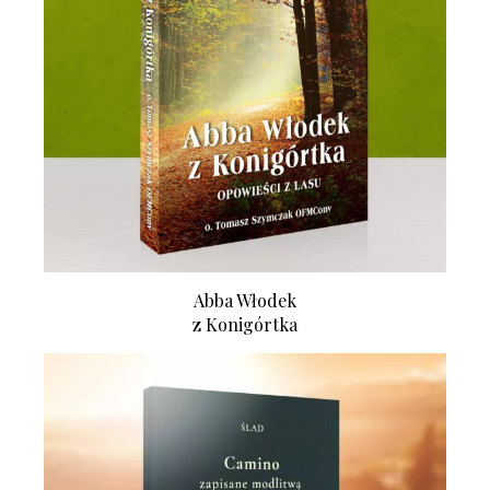
Abba Włodek
z Konigórtka