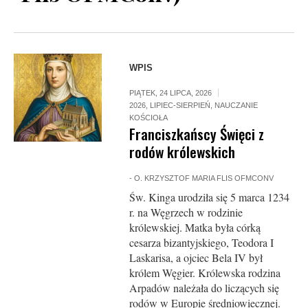
WPIS
PIĄTEK, 24 LIPCA, 2026
2026
,
LIPIEC-SIERPIEŃ
,
NAUCZANIE
KOŚCIOŁA
Franciszkańscy Święci z
rodów królewskich
-
O. KRZYSZTOF MARIA FLIS OFMCONV
Św. Kinga urodziła się 5 marca 1234
r. na Węgrzech w rodzinie
królewskiej. Matka była córką
cesarza bizantyjskiego, Teodora I
Laskarisa, a ojciec Bela IV był
królem Węgier. Królewska rodzina
Arpadów należała do liczących się
rodów w Europie średniowiecznej.