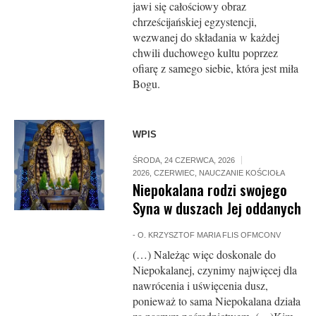
jawi się całościowy obraz
chrześcijańskiej egzystencji,
wezwanej do składania w każdej
chwili duchowego kultu poprzez
ofiarę z samego siebie, która jest miła
Bogu.
WPIS
ŚRODA, 24 CZERWCA, 2026
2026
,
CZERWIEC
,
NAUCZANIE KOŚCIOŁA
Niepokalana rodzi swojego
Syna w duszach Jej oddanych
-
O. KRZYSZTOF MARIA FLIS OFMCONV
(…) Należąc więc doskonale do
Niepokalanej, czynimy najwięcej dla
nawrócenia i uświęcenia dusz,
ponieważ to sama Niepokalana działa