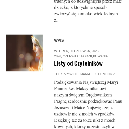
trudnych do udźwignięcia przez małe
dziecko, z którychnie sposób
zwierzyć się komukolwiek.Jednym
z...
WPIS
WTOREK, 30 CZERWCA, 2026
2026
,
CZERWIEC
,
PODZIĘKOWANIA
Listy od Czytelników
-
O. KRZYSZTOF MARIA FLIS OFMCONV
Podziękowania Najświętszej Maryi
Pannie, św. Maksymilianowi i
naszym świętym Orędownikom
Pragnę serdecznie podziękować Panu
Je­zusowi i Matce Najświętszej za
uzdrowie nie z moich wypadków.
Dziękuję też za to,że nikt z moich
krewnych, którzy uczestniczyli w