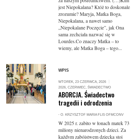
za naszym pośrednictwem. (…)Kim
jest Niepokalana? Któż to doskonale
zrozumie? Maryja, Matka Boga,
Niepokalana, a nawet samo
„Niepokalane Poczęcie”, jak Ona
sama zechciała nazwać się w
Lourdes.Co znaczy Matka – to
wiemy, ale Matka Boga – tego...
WPIS
WTOREK, 23 CZERWCA, 2026
2026
,
CZERWIEC
,
ŚWIADECTWO
ABORCJA. Świadectwo
tragedii i odrodzenia
-
O. KRZYSZTOF MARIA FLIS OFMCONV
W 2025 r. zabito w łonach matek 73
miliony nienarodzonych dzieci. Za
każdym zabójstwem dziecka stoi