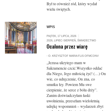
Był to również ród, który wydał
wielu świętych.
WPIS
PIĄTEK, 17 LIPCA, 2026
2026
,
LIPIEC-SIERPIEŃ
,
ŚWIADECTWO
Ocalona przez wiarę
-
O. KRZYSZTOF MARIA FLIS OFMCONV
„Jezusa ukrytego mam w
Sakramencie czcić.Wszystko oddać
dla Niego, Jego miłością żyć! (…) On
wie, co udręczenie, On zna, co
smutku łzy. Powiem Mu swe
cierpienie, że serce z bólu drży”.
Zanim doświadczyłam łaski
uwolnienia, przeszłam wieloletnią
udrękę wspomnień – wydarzeń zbyt