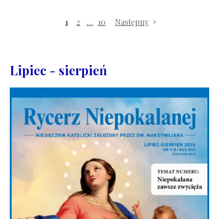
1
2
…
10
Następny
Lipiec - sierpień