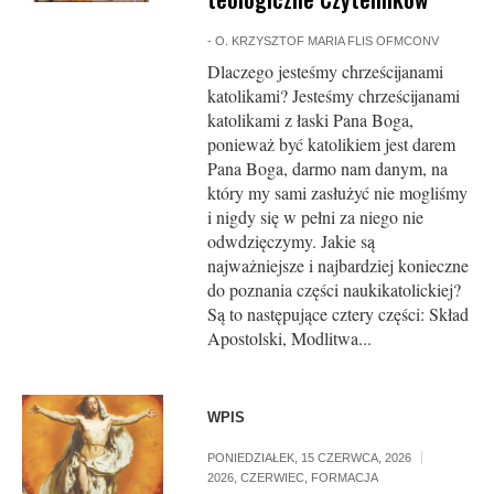
-
O. KRZYSZTOF MARIA FLIS OFMCONV
Dlaczego jesteśmy chrześcijanami
katolikami? Jesteśmy chrześcijanami
katolikami z łaski Pana Boga,
ponieważ być katolikiem jest darem
Pana Boga, darmo nam danym, na
który my sami zasłużyć nie mogliśmy
i nigdy się w pełni za niego nie
odwdzięczymy. Jakie są
najważniejsze i najbardziej konieczne
do poznania części naukikatolickiej?
Są to następujące cztery części: Skład
Apostolski, Modlitwa...
WPIS
PONIEDZIAŁEK, 15 CZERWCA, 2026
2026
,
CZERWIEC
,
FORMACJA