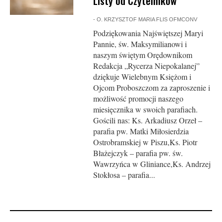
Listy od Czytelników
-
O. KRZYSZTOF MARIA FLIS OFMCONV
Podziękowania Najświętszej Maryi
Pannie, św. Maksymilianowi i
naszym świętym Orędownikom
Redakcja „Rycerza Niepokalanej”
dziękuje Wielebnym Księżom i
Ojcom Proboszczom za zaproszenie i
możliwość promocji naszego
miesięcznika w swoich parafiach.
Gościli nas: Ks. Arkadiusz Orzeł –
parafia pw. Matki Miłosierdzia
Ostrobramskiej w Piszu,Ks. Piotr
Błażejczyk – parafia pw. św.
Wawrzyńca w Gliniance,Ks. Andrzej
Stokłosa – parafia...