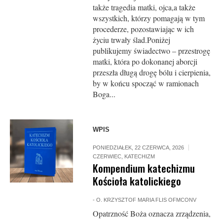
także tragedia matki, ojca,a także
wszystkich, którzy pomagają w tym
procederze, pozostawiając w ich
życiu trwały ślad.Poniżej
publikujemy świadectwo – przestrogę
matki, która po dokonanej aborcji
przeszła długą drogę bólu i cierpienia,
by w końcu spocząć w ramionach
Boga...
WPIS
PONIEDZIAŁEK, 22 CZERWCA, 2026
CZERWIEC
,
KATECHIZM
Kompendium katechizmu
Kościoła katolickiego
-
O. KRZYSZTOF MARIA FLIS OFMCONV
Opatrzność Boża oznacza zrządzenia,