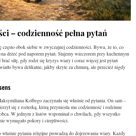
ści – codzienność pełna pytań
ię często obok siebie w zwyczajnej codzienności. Bywa, że to, co
zyna drżeć pod naporem pytań. Stajemy wieczorem przy kuchennym
brać siłę, gdy rodzi się kryzys wiary i coraz więcej jest pytań
wiatło bywa delikatne, jakby skryte za chmurą, ale przecież nigdy
 sens
Maksymiliana Kolbego zaczynała się właśnie od pytania. On sam –
erzył się z rozterką, którą przyniosła mu codzienność i rodzinne
 obca. W jednym z listów wspominał o chwilach, gdy wszystko
ie wymagało pokory i cierpliwości.
o właśnie pytania religijne prowadzą do dojrzewania wiary. Każdy