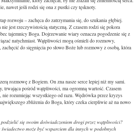
 Maksymilianie, który zachęcał, by nie zrażali się zmiennością serca.
, nawet jeśli rodzi się ona z pustki czy tęsknoty.
tap rozwoju – zachęca do zatrzymania się, do szukania głębiej.
nie jest rzeczywistością statyczną. Z czasem rodzi się pokora
bec tajemnicy Boga. Dojrzewanie wiary oznacza pogodzenie się z
wiązać natychmiast. Wątpliwości mogą ośmieli do rozmowy,
 zachęcić do sięgnięcia po słowo Boże lub rozmowy z osobą, która
zerą rozmowę z Bogiem. On zna nasze serce lepiej niż my sami.
ry, trwająca pośród wątpliwości, ma ogromną wartość. Czasem
ą, nie rozumiejąc wszystkiego od razu. Wędrówka przez kryzys
ajwiększego zbliżenia do Boga, który czeka cierpliwie aż na nowo
 podzielić się swoim doświadczeniem drogi przez wątpliwości?
je świadectwo może być wsparciem dla innych w podobnych