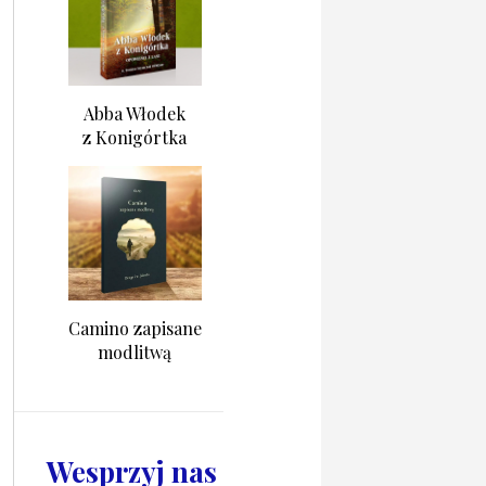
Abba Włodek
z Konigórtka
Camino zapisane
modlitwą
Wesprzyj nas