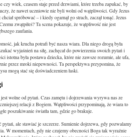
e czy wiek, czasem staje przed drzwiami, które trzeba zapukać, by
czy, że nawet uczniowie nie byli wolni od wątpliwości. Gdy Jezus
 chciał spróbować – i kiedy ogarnął go strach, zaczął tonąć. Jezus
 Czemu zwątpiłeś? Ta scena pokazuje, że wątpliwość nie jest
ębszego zaufania.
ość, jak krucha potrafi być nasza wiara. Dla niego drogą była
 szukać wyjaśnień na siłę, zachęcał do powierzenia swoich pytań i
i istotna była postawa dziecka, które nie zawsze rozumie, ale ufa,
znie przez mroki niepewności. Ta perspektywa przypomina, że
zysu mogą stać się doświadczeniem łaski.
gi
 jest wolne od pytań. Czas zamętu i dojrzewania wyrywa nas ze
zniejszej relacji z Bogiem. Wątpliwości przypominają, że wiara to
iągłe poszukiwanie światła tam, gdzie go brakuje.
 pytań, ale stawiać je szczerze. Sumienie dojrzewa, gdy pozwalamy
ania. W momentach, gdy nie czujemy obecności Boga tak wyraźnie