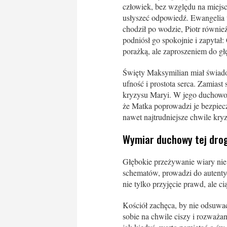
człowiek, bez względu na miejsc
usłyszeć odpowiedź. Ewangelia u
chodził po wodzie, Piotr również
podniósł go spokojnie i zapytał:
porażką, ale zaproszeniem do gł
Święty Maksymilian miał świadom
ufność i prostota serca. Zamiast
kryzysu Maryi. W jego duchowośc
że Matka poprowadzi je bezpiec
nawet najtrudniejsze chwile kry
Wymiar duchowy tej dro
Głębokie przeżywanie wiary nie
schematów, prowadzi do autentyc
nie tylko przyjęcie prawd, ale c
Kościół zachęca, by nie odsuwać
sobie na chwile ciszy i rozważ