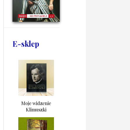
E-sklep
Moje widzenie
Klimuszki