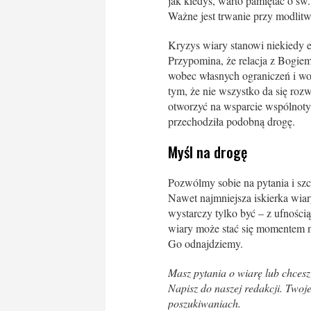
jak kiedyś, warto pamiętać o św.
Ważne jest trwanie przy modlitwie
Kryzys wiary stanowi niekiedy e
Przypomina, że relacja z Bogiem 
wobec własnych ograniczeń i wo
tym, że nie wszystko da się roz
otworzyć na wsparcie wspólnoty,
przechodziła podobną drogę.
Myśl na drogę
Pozwólmy sobie na pytania i szc
Nawet najmniejsza iskierka wia
wystarczy tylko być – z ufności
wiary może stać się momentem n
Go odnajdziemy.
Masz pytania o wiarę lub chcesz
Napisz do naszej redakcji. Two
poszukiwaniach.