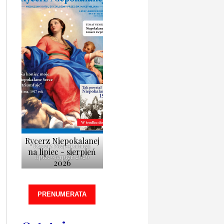
Rycerz Niepokalanej
Rycerz Niepokalanej
na lipiec - sierpień
lipiec-sierpień 2026
2026
PRENUMERATA