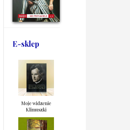
E-sklep
Moje widzenie
Klimuszki