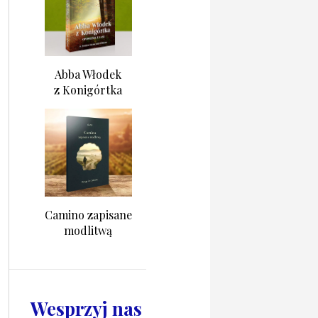
Abba Włodek
z Konigórtka
Camino zapisane
modlitwą
Wesprzyj nas