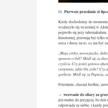
Pierwsze przesłanie (6 lipc
Kiedy dochodzimy do momentu pi
wydarzyło się wcześniej w Akita
pojawiło się przy tabernakulum, 
klasztornej, przestają być tylko
serca i duszy na to, co ma być 
„
Moja córko, nowicjuszko, dobrz
sprawia ci ból? Módl się za dus
czyśćcu. Czy jesteś gotowa ofia
cierpienie, jakie On ześle? Czy
gorliwie. Módl się za Papieża, 
Przesłanie, chociaż krótkie, zaw
wezwanie do ofiary za grz
jest trudne do przyjęcia, bo dz
odpowiada za siebie, i każdy p