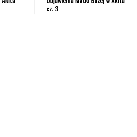
 Akita
Objawienia Matki Bożej w Akita
cz. 3