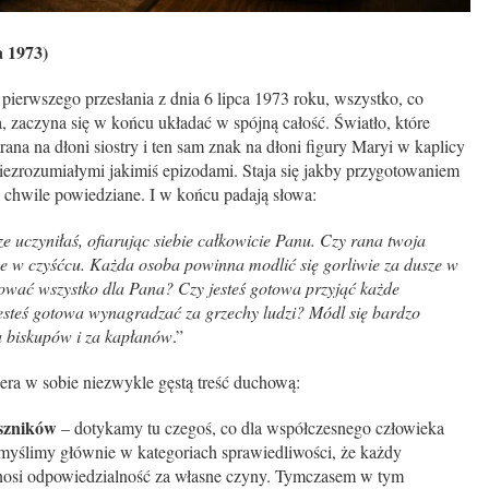
a 1973)
erwszego przesłania z dnia 6 lipca 1973 roku, wszystko, co
, zaczyna się w końcu układać w spójną całość. Światło, które
rana na dłoni siostry i ten sam znak na dłoni figury Maryi w kaplicy
 niezrozumiałymi jakimiś epizodami. Staja się jakby przygotowaniem
za chwile powiedziane. I w końcu padają słowa:
e uczyniłaś, ofiarując siebie całkowicie Panu. Czy rana twoja
ze w czyśćcu. Każda osoba powinna modlić się gorliwie za dusze w
rować wszystko dla Pana? Czy jesteś gotowa przyjąć każde
 jesteś gotowa wynagradzać za grzechy ludzi? Módl się bardzo
za biskupów i za kapłanów
.”
iera w sobie niezwykle gęstą treść duchową:
eszników
– dotykamy tu czegoś, co dla współczesnego człowieka
iś myślimy głównie w kategoriach sprawiedliwości, że każdy
onosi odpowiedzialność za własne czyny. Tymczasem w tym