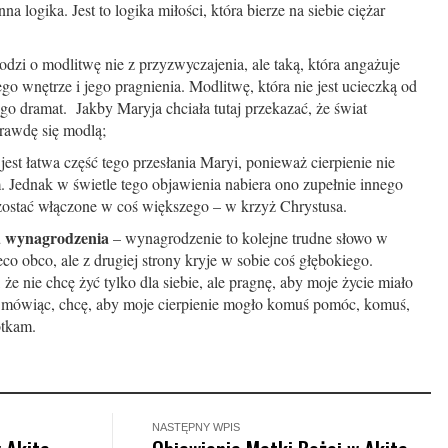
na logika. Jest to logika miłości, która bierze na siebie ciężar
odzi o modlitwę nie z przyzwyczajenia, ale taką, która angażuje
go wnętrze i jego pragnienia. Modlitwę, która nie jest ucieczką od
ego dramat. Jakby Maryja chciała tutaj przekazać, że świat
prawdę się modlą;
 jest łatwa część tego przesłania Maryi, ponieważ cierpienie nie
 Jednak w świetle tego objawienia nabiera ono zupełnie innego
ostać włączone w coś większego – w krzyż Chrystusa.
u wynagrodzenia
– wynagrodzenie to kolejne trudne słowo w
eco obco, ale z drugiej strony kryje w sobie coś głębokiego.
że nie chcę żyć tylko dla siebie, ale pragnę, aby moje życie miało
ej mówiąc, chcę, aby moje cierpienie mogło komuś pomóc, komuś,
otkam.
NASTĘPNY WPIS