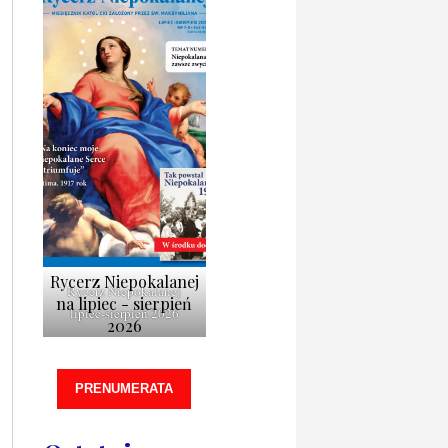
Rycerz Niepokalanej
Rycerz Niepokalanej
na lipiec - sierpień
lipiec-sierpień 2026
2026
PRENUMERATA