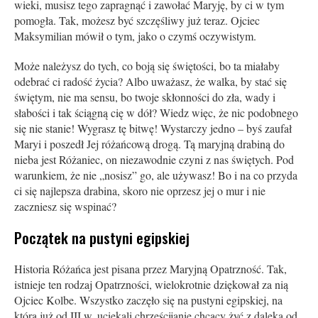
wieki, musisz tego zapragnąć i zawołać Maryję, by ci w tym
pomogła. Tak, możesz być szczęśliwy już teraz. Ojciec
Maksymilian mówił o tym, jako o czymś oczywistym.
Może należysz do tych, co boją się świętości, bo ta miałaby
odebrać ci radość życia? Albo uważasz, że walka, by stać się
świętym, nie ma sensu, bo twoje skłonności do zła, wady i
słabości i tak ściągną cię w dół? Wiedz więc, że nic podobnego
się nie stanie! Wygrasz tę bitwę! Wystarczy jedno – byś zaufał
Maryi i poszedł Jej różańcową drogą. Tą maryjną drabiną do
nieba jest Różaniec, on niezawodnie czyni z nas świętych. Pod
warunkiem, że nie „nosisz” go, ale używasz! Bo i na co przyda
ci się najlepsza drabina, skoro nie oprzesz jej o mur i nie
zaczniesz się wspinać?
Początek na pustyni egipskiej
Historia Różańca jest pisana przez Maryjną Opatrzność. Tak,
istnieje ten rodzaj Opatrzności, wielokrotnie dziękował za nią
Ojciec Kolbe. Wszystko zaczęło się na pustyni egipskiej, na
którą już od III w. uciekali chrześcijanie chcący żyć z daleka od