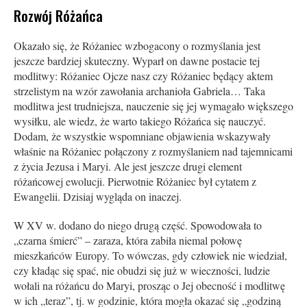
Rozwój Różańca
Okazało się, że Różaniec wzbogacony o rozmyślania jest
jeszcze bardziej skuteczny. Wyparł on dawne postacie tej
modlitwy: Różaniec Ojcze nasz czy Różaniec będący aktem
strzelistym na wzór zawołania archanioła Gabriela… Taka
modlitwa jest trudniejsza, nauczenie się jej wymagało większego
wysiłku, ale wiedz, że warto takiego Różańca się nauczyć.
Dodam, że wszystkie wspomniane objawienia wskazywały
właśnie na Różaniec połączony z rozmyślaniem nad tajemnicami
z życia Jezusa i Maryi. Ale jest jeszcze drugi element
różańcowej ewolucji. Pierwotnie Różaniec był cytatem z
Ewangelii. Dzisiaj wygląda on inaczej.
W XV w. dodano do niego drugą część. Spowodowała to
„czarna śmierć” – zaraza, która zabiła niemal połowę
mieszkańców Europy. To wówczas, gdy człowiek nie wiedział,
czy kładąc się spać, nie obudzi się już w wieczności, ludzie
wołali na różańcu do Maryi, prosząc o Jej obecność i modlitwę
w ich „teraz”, tj. w godzinie, która mogła okazać się „godziną