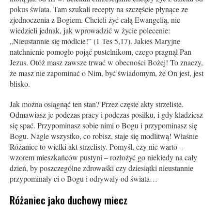
pokus świata. Tam szukali recepty na szczęście płynące ze
zjednoczenia z Bogiem. Chcieli żyć całą Ewangelią, nie
wiedzieli jednak, jak wprowadzić w życie polecenie:
„Nieustannie się módlcie!” (1 Tes 5,17). Jakieś Maryjne
natchnienie pomogło pojąć pustelnikom, czego pragnął Pan
Jezus. Otóż masz zawsze trwać w obecności Bożej! To znaczy,
że masz nie zapominać o Nim, być świadomym, że On jest, jest
blisko.
Jak można osiągnąć ten stan? Przez częste akty strzeliste.
Odmawiasz je podczas pracy i podczas posiłku, i gdy kładziesz
się spać. Przypominasz sobie nimi o Bogu i przypominasz się
Bogu. Nagle wszystko, co robisz, staje się modlitwą! Właśnie
Różaniec to wielki akt strzelisty. Pomyśl, czy nie warto –
wzorem mieszkańców pustyni – rozłożyć go niekiedy na cały
dzień, by poszczególne zdrowaśki czy dziesiątki nieustannie
przypominały ci o Bogu i odrywały od świata…
Różaniec jako duchowy miecz