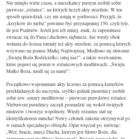
Nie minęło wiele czasu, a mieszkańcy pustyni zrobili sobie
pierwsze „różań­ce”, na których liczyli akty strzeliste. W ten
sposób sprawdzali, czy nie ustają w gorliwości. Przyjęli, że
„krzyków do nieba” powinno być przynajmniej 150, czyli tyle,
ile jest Psalmów. Jeżeli jest ich mniej, znak, że zapominasz
zwracać się do Pana i duchowo ziębniesz. Już wtedy obok
wołania do Jezusa istniały też akty strzeliste, za pomocą których
wzywano na pomoc Matkę Najświętszą. Modlono się słowami:
„Święta Boża Rodzicielko, ratuj nas!”, a także wezwaniem,
które pojawi się potem w różańcowych modlitwach: „Święta
Matko Boża, módl się za nami!”.
Początkowo wspomniane akty liczono za pomocą kamyków
przekładanych do naczynia, szybko jednak pustelnicy zrobili
sobie tzw. sznury modlitewne – pierwsze prawdziwe różańce.
Niebawem pustelnicy zaczęli gromadzić się wokół świętych
mistrzów i tworzyć wspólnoty. Wtedy różaniec stał się
identyfikatorem mnicha! Nowy członek zakonu otrzymywał go
w ramach specjalnego obrzędu. Opat wręczał go, mówiąc:
„Weź, bracie, miecz Ducha, którym jest Słowo Boże, dla
nieprzerwanej modlitwy Jezuso­wej”. Pewnie zauważyłeś, że