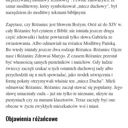
sznur modlitewny, który symbolizował „miecz duchowy”, był
narzędziem do modlitwy tekstami biblijnymi.
Zapytasz, czy Różaniec jest Słowem Bożym. Otóż aż do XIV w.
cały Różaniec był cytatem z Biblii: nie istniała jeszcze druga
część zdrowaśki i ludzie powtarzali tylko słowa Gabriela ze
zwiastowania. Albo odmawiali na różańcu Modlitwę Pańską.
Bo wtedy istniały jeszcze dwa rodzaje Różańca: Różaniec Ojcze
nasz i Różaniec Zdrowaś Maryjo. Z czasem Różaniec przestał
być własnością samych pustelników i mnichów. Gdy ludzie
świeccy zaczęli szukać u tych ostatnich duchowej rady albo
przychodzili się u nich spowiadać, jako środek uświęcenia i
formę pokuty otrzymywali właśnie ten „miecz Du­cha”. Mieli
odmawiać Różaniec. Różaniec zaczął stawać się popularny. Jego
sławę umacniały cuda – już nie tylko te nieznane, ukryte na
pustyniach czy za murami klasztorów. Teraz zaczęły być one
obecne w życiu zwykłych mieszkańców wsi i miast.
Objawienia różańcowe