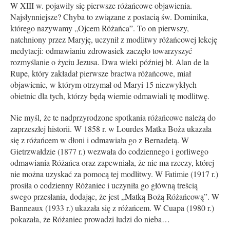
W XIII w. pojawiły się pierwsze różańcowe objawienia.
Najsłynniejsze? Chyba to związane z postacią św. Dominika,
którego nazywamy „Ojcem Różańca”. To on pierwszy,
natchniony przez Maryję, uczynił z modlitwy różańcowej lekcję
medytacji: odmawianiu zdrowasiek zaczęło towarzyszyć
rozmyślanie o życiu Jezusa. Dwa wieki później bł. Alan de la
Rupe, który zakładał pierwsze bractwa różańcowe, miał
objawienie, w którym otrzymał od Maryi 15 niezwykłych
obietnic dla tych, którzy będą wiernie odmawiali tę modlitwę.
Nie myśl, że te nadprzyrodzone spotkania różańcowe należą do
zaprzeszłej historii. W 1858 r. w Lourdes Matka Boża ukazała
się z różańcem w dłoni i odmawiała go z Bernadetą. W
Gietrzwałdzie (1877 r.) wezwała do codziennego i gorliwego
odmawiania Różańca oraz zapewniała, że nie ma rzeczy, której
nie można uzyskać za pomocą tej modlitwy. W Fatimie (1917 r.)
prosiła o codzienny Różaniec i uczyniła go główną treścią
swego przesłania, dodając, że jest „Matką Bożą Różańcową”. W
Banneaux (1933 r.) ukazała się z różańcem. W Cuapa (1980 r.)
pokazała, że Różaniec prowadzi ludzi do nieba…