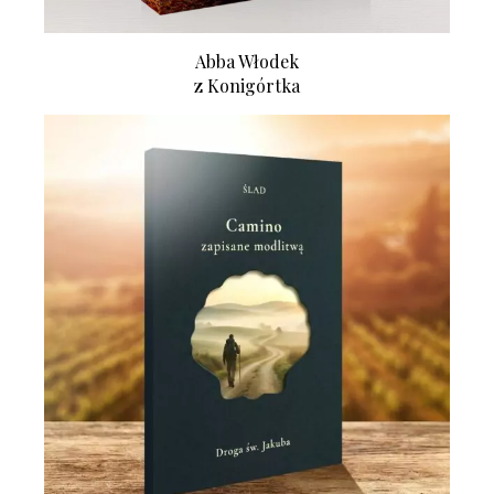
Abba Włodek
z Konigórtka