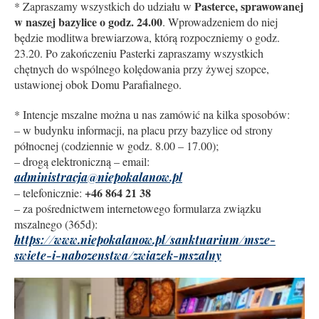
Pasterce, sprawowanej
* Zapraszamy wszystkich do udziału w
w naszej bazylice o godz. 24.00
. Wprowadzeniem do niej
będzie modlitwa brewiarzowa, którą rozpoczniemy o godz.
23.20. Po zakończeniu Pasterki zapraszamy wszystkich
chętnych do wspólnego kolędowania przy żywej szopce,
ustawionej obok Domu Parafialnego.
* Intencje mszalne można u nas zamówić na kilka sposobów:
– w budynku informacji, na placu przy bazylice od strony
północnej (codziennie w godz. 8.00 – 17.00);
– drogą elektroniczną – email:
administracja@niepokalanow.pl
+46 864 21 38
– telefonicznie:
– za pośrednictwem internetowego formularza związku
mszalnego (365d):
https://www.niepokalanow.pl/sanktuarium/msze-
swiete-i-nabozenstwa/zwiazek-mszalny