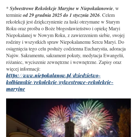
*
Sylwestrowe Rekolekcje Maryjne w Niepokalanowie
, w
terminie
od 29 grudnia 2025 do 1 stycznia 2026
. Celem
rekolekcji jest dziękczynienie za łaski otrzymane w Starym
Roku oraz prośba o Boże błogosławieństwo i opiekę Maryi
Niepokalanej w Nowym Roku, z zawierzeniem siebie, swojej
rodziny i wszystkich spraw Niepokalanemu Sercu Maryi. Do
osiągnięcia tego celu posłuży codzienna Eucharystia, adoracja
Najśw. Sakramentu, sakrament pokuty, medytacja Ewangelii,
różaniec, wyciszenie zewnętrzne i wewnętrzne. Zapisy oraz
więcej informacji:
https://www.niepokalanow.pl/dziedzictwo-
kolbianskie/rekolekcje/sylwestrowe-rekolekcje-
maryjne