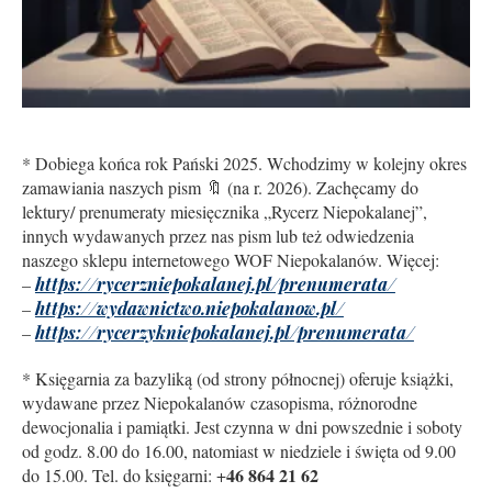
* Dobiega końca rok Pański 2025. Wchodzimy w kolejny okres
zamawiania naszych pism 🔖 (na r. 2026). Zachęcamy do
lektury/ prenumeraty miesięcznika „Rycerz Niepokalanej”,
innych wydawanych przez nas pism lub też odwiedzenia
naszego sklepu internetowego WOF Niepokalanów. Więcej:
–
https://rycerzniepokalanej.pl/prenumerata/
–
https://wydawnictwo.niepokalanow.pl/
–
https://rycerzykniepokalanej.pl/prenumerata/
* Księgarnia za bazyliką (od strony północnej) oferuje książki,
wydawane przez Niepokalanów czasopisma, różnorodne
dewocjonalia i pamiątki. Jest czynna w dni powszednie i soboty
od godz. 8.00 do 16.00, natomiast w niedziele i święta od 9.00
46 864 21 62
do 15.00. Tel. do księgarni: +