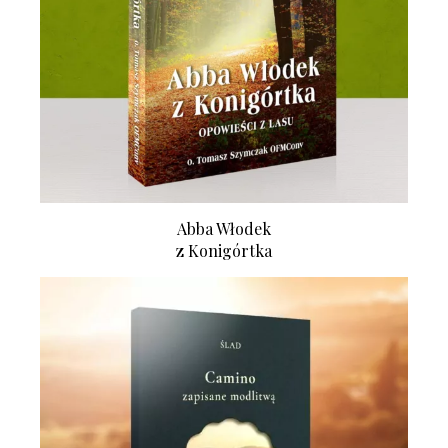
Abba Włodek
z Konigórtka