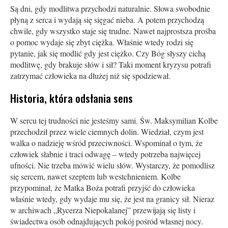
Są dni, gdy modlitwa przychodzi naturalnie. Słowa swobodnie
płyną z serca i wydają się sięgać nieba. A potem przychodzą
chwile, gdy wszystko staje się trudne. Nawet najprostsza prośba
o pomoc wydaje się zbyt ciężka. Właśnie wtedy rodzi się
pytanie, jak się modlić gdy jest ciężko. Czy Bóg słyszy cichą
modlitwę, gdy brakuje słów i sił? Taki moment kryzysu potrafi
zatrzymać człowieka na dłużej niż się spodziewał.
Historia, która odsłania sens
W sercu tej trudności nie jesteśmy sami. Św. Maksymilian Kolbe
przechodził przez wiele ciemnych dolin. Wiedział, czym jest
walka o nadzieję wśród przeciwności. Wspominał o tym, że
człowiek słabnie i traci odwagę – wtedy potrzeba najwięcej
ufności. Nie trzeba mówić wielu słów. Wystarczy, że pomodlisz
się sercem, nawet szeptem lub westchnieniem. Kolbe
przypominał, że Matka Boża potrafi przyjść do człowieka
właśnie wtedy, gdy wydaje mu się, że jest na granicy sił. Nieraz
w archiwach „Rycerza Niepokalanej” przewijają się listy i
świadectwa osób odnajdujących pokój pośród własnej nocy.