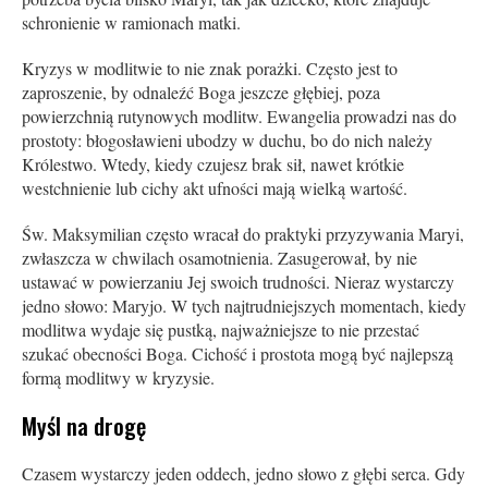
schronienie w ramionach matki.
Kryzys w modlitwie to nie znak porażki. Często jest to
zaproszenie, by odnaleźć Boga jeszcze głębiej, poza
powierzchnią rutynowych modlitw. Ewangelia prowadzi nas do
prostoty: błogosławieni ubodzy w duchu, bo do nich należy
Królestwo. Wtedy, kiedy czujesz brak sił, nawet krótkie
westchnienie lub cichy akt ufności mają wielką wartość.
Św. Maksymilian często wracał do praktyki przyzywania Maryi,
zwłaszcza w chwilach osamotnienia. Zasugerował, by nie
ustawać w powierzaniu Jej swoich trudności. Nieraz wystarczy
jedno słowo: Maryjo. W tych najtrudniejszych momentach, kiedy
modlitwa wydaje się pustką, najważniejsze to nie przestać
szukać obecności Boga. Cichość i prostota mogą być najlepszą
formą modlitwy w kryzysie.
Myśl na drogę
Czasem wystarczy jeden oddech, jedno słowo z głębi serca. Gdy