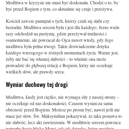
Modlitwa w kryzysie nie musi być doskonała. Chodzi o to, by
być przed Bogiem z tym, co aktualnie się czuje i przeżywa.
Kościół zawsze pamiętał o tych, którzy czuli się słabi czy
bezradni. Modlitwa sercem była i jest dla każdego. Jezus wiele
razy odchodził na pustynię, gdzie przeżywał trudności i
osamotnienie, ale powracał do Ojca nawet wtedy, gdy Jego
modlitwa była pełna trwogi. Takie doświadczenie dotyka
każdego wierzącego w różnych momentach życia. Ważne jest,
żeby nie bać się własnej słabości – to właśnie ona może
prowadzić do głębszej relacji z Bogiem, który nie oczekuje
wielkich słów, ale prawdy serca.
Wymiar duchowy tej drogi
Modlitwa, kiedy jest ciężko, nie wymaga siły z naszej strony –
nie oczekuje od nas doskonałości. Czasem wystarcza sama
obecność przed Bogiem. Możesz po prostu być, nawet jeśli nie
masz już słów. Św. Maksymilian pokazywał, że taka postawa to
nie słabość, lecz akt zawierzenia. W modlitwie sercem powraca
potrzeba bycia blisko Maryi, tak jak dziecko, które znajduje