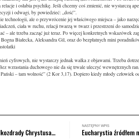
 relacje i osłabia psychikę. Jeśli chcemy coś zmienić, nie wystarczą ap
cyzji i odwagi, by powiedzieć: „dość”.
e technologii, ale o przywrócenie jej właściwego miejsca – jako narzęd
adczeń, ciała w ruchu, relacji twarzą w twarz i przestrzeni do samodzi
ć – ale trzeba zacząć już teraz. Po więcej konkretnych wskazówek zapr
Bogna Białecka, Aleksandra Gil, oraz do bezpłatnych mini poradników
stolatki
eń cyfrowych, nie wystarczy jednak walka z objawami. Trzeba dotrzeć
. Bez wzrastania duchowego nie da się trwale uleczyć wewnętrznych ran,
 Pański – tam wolność” (2 Kor 3,17). Dopiero kiedy młody człowiek od
NASTĘPNY WPIS
ylkozdrady Chrystusa…
Eucharystia źródłem m