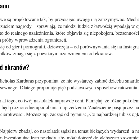
ranu
owe są projektowane tak, by przyciągać uwagę i ją zatrzymywać. Me
zuciem nagrody – sprawiają, że młodzi ludzie z łatwością wpadają w c
 do realnego uzależnienia, które objawia się niepokojem, bezsennośc
a próby wprowadzenia ograniczeń.
się od gier i pornografii, dziewczęta – od porównywania się na Instag
olatków zmaga się z poważnym uzależnieniem od ekranów.
od ekranów?
Nicholas Kardaras przypomina, że nie wystarczy zabrać dziecku smartf
ensownego. Dlatego proponuje pięć podstawowych sposobów ratowania 
t tego, co twój nastolatek naprawdę ceni. Pamiętaj, że różne pokolen
 będą różnorodne upodobania i uprzedzenia. Znalezienie pasji przez n
erpliwości. Możesz np. zacząć od pytania: „Co najbardziej lubisz oglą
 Najpierw zbadaj, co nastolatek sądzi na temat bieżących wydarzeń, a
m kwestionując jego poglądy, aby mógł dotrzeć do głębszego zrozumien