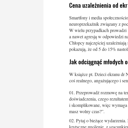
Cena uzależnienia od ek
Smartfony i media społeczności
neuroprzekaźnik związany z poc
W wielu przypadkach prowadzi to
a nawet agresją w odpowiedzi n
Chłopcy najczęściej uzależniają 
pokazują, że od 5 do 15% nast
Jak odciągnąć młodych 
W książce pt. Dzieci ekranu dr 
coś realnego, angażującego i s
Przeprowadź rozmowę na tema
doświadczenia, czego rezultatem
i skomplikowane, więc wymaga ci
masz wolny czas?”.
Pytaj o bieżące wydarzenia.
krytyczne myślenie, z szacunkie