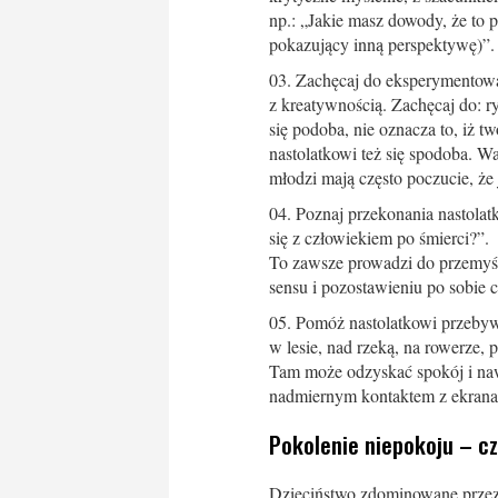
np.: „Jakie masz dowody, że to 
pokazujący inną perspektywę)”.
Zachęcaj do eksperymentow
z kreatywnością. Zachęcaj do: ry
się podoba, nie oznacza to, iż t
nastolatkowi też się spodoba. W
młodzi mają często poczucie, że 
Poznaj przekonania nastolatk
się z człowiekiem po śmierci?”.
To zawsze prowadzi do przemyśl
sensu i pozostawieniu po sobie c
Pomóż nastolatkowi przebywa
w lesie, nad rzeką, na rowerze, 
Tam może odzyskać spokój i nawi
nadmiernym kontaktem z ekranami
Pokolenie niepokoju – cz
Dzieciństwo zdominowane przez s