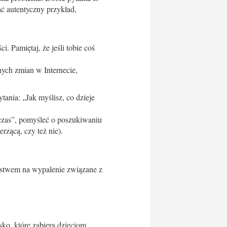
ać autentyczny przykład,
. Pamiętaj, że jeśli tobie coś
nych zmian w Internecie,
ania: „Jak myślisz, co dzieje
 czas”, pomyśleć o poszukiwaniu
erzącą, czy też nie).
arstwem na wypalenie związane z
ko, które zabiera dzieciom