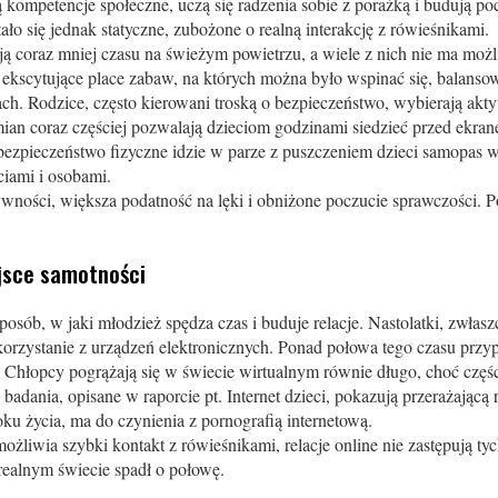
 kompetencje społeczne, uczą się radzenia sobie z porażką i budują po
ło się jednak statyczne, zubożone o realną interakcję z rówieśnikami.
ją coraz mniej czasu na świeżym powietrzu, a wiele z nich nie ma mo
ekscytujące place zabaw, na których można było wspinać się, balanso
ch. Rodzice, często kierowani troską o bezpieczeństwo, wybierają akt
ian coraz częściej pozwalają dzieciom godzinami siedzieć przed ekran
ezpieczeństwo fizyczne idzie w parze z puszczeniem dzieci samopas w
ściami i osobami.
ywności, większa podatność na lęki i obniżone poczucie sprawczości. P
ejsce samotności
osób, w jaki młodzież spędza czas i buduje relacje. Nastolatki, zwłas
korzystanie z urządzeń elektronicznych. Ponad połowa tego czasu prz
 Chłopcy pogrążają się w świecie wirtualnym równie długo, choć częśc
 badania, opisane w raporcie pt. Internet dzieci, pokazują przerażając
roku życia, ma do czynienia z pornografią internetową.
żliwia szybki kontakt z rówieśnikami, relacje online nie zastępują t
realnym świecie spadł o połowę.