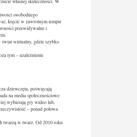
czucie własnej skuteczności. W
żliwości swobodnego
wać, kręcić w zawrotnym tempie
ywności przewidywalne i
em.
 świat wirtualny, gdzie szybko
oza tym – uzależnienie
zcza dziewczęta, poświęcają
ypada na media społecznościowe
iej wybierają gry wideo lub,
ą rzeczywistość – ponad połowa
ych twarzą w twarz. Od 2010 roku