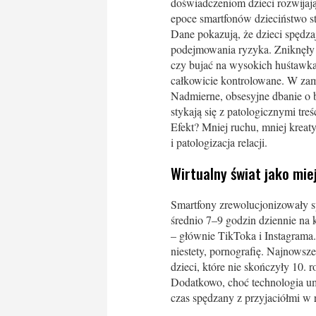
doświadczeniom dzieci rozwijają
epoce smartfonów dzieciństwo sta
Dane pokazują, że dzieci spędza
podejmowania ryzyka. Zniknęły 
czy bujać na wysokich huśtawka
całkowicie kontrolowane. W zam
Nadmierne, obsesyjne dbanie o b
stykają się z patologicznymi tre
Efekt? Mniej ruchu, mniej kreat
i patologizacja relacji.
Wirtualny świat jako mi
Smartfony zrewolucjonizowały sp
średnio 7–9 godzin dziennie na 
– głównie TikToka i Instagrama.
niestety, pornografię. Najnowsze
dzieci, które nie skończyły 10. 
Dodatkowo, choć technologia umo
czas spędzany z przyjaciółmi w 