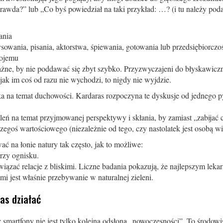
prawda?” lub „Co byś powiedział na taki przykład: …? (i tu należy pod
ania
sowania, pisania, aktorstwa, śpiewania, gotowania lub przedsiębiorczości
wojemu
ażne, by nie poddawać się zbyt szybko. Przyzwyczajeni do błyskawicz
jak im coś od razu nie wychodzi, to nigdy nie wyjdzie.
a na temat duchowości. Kardaras rozpoczyna te dyskusje od jednego pyt
eń na temat przyjmowanej perspektywy i skłania, by zamiast „zabijać
zegoś wartościowego (niezależnie od tego, czy nastolatek jest osobą wi
ć na łonie natury tak często, jak to możliwe:
przy ognisku.
ązać relacje z bliskimi. Liczne badania pokazują, że najlepszym lek
 jest właśnie przebywanie w naturalnej zieleni.
as działać
martfony nie jest tylko kolejną odsłoną „nowoczesności”. To środowis