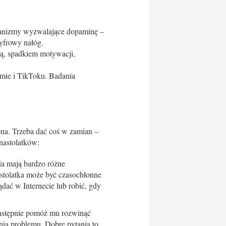
chanizmy wyzwalające dopaminę –
yfrowy nałóg.
ią, spadkiem motywacji,
ramie i TikToku. Badania
ona. Trzeba dać coś w zamian –
nastolatków:
ia mają bardzo różne
astolatka może być czasochłonne
dać w Internecie lub robić, gdy
 następnie pomóż mu rozwinąć
ia problemu. Do­bre pytania to