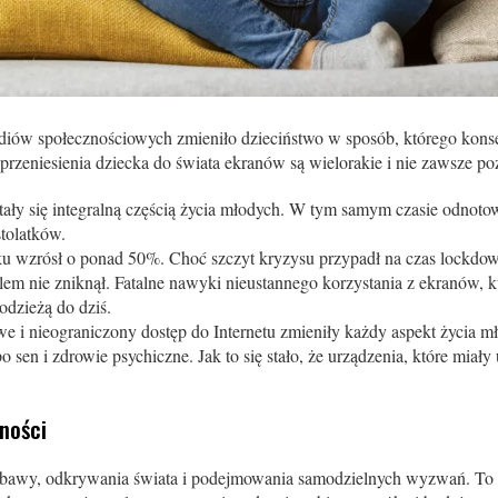
iów społecznościowych zmieniło dzieciństwo w sposób, którego kons
i przeniesienia dziecka do świata ekranów są wielorakie i nie zawsze p
tały się integralną częścią życia młodych. W tym samym czasie odnot
tolatków.
ęku wzrósł o ponad 50%. Choć szczyt kryzysu przypadł na czas lockd
em nie zniknął. Fatalne nawyki nieustannego korzystania z ekranów, k
łodzieżą do dziś.
e i nieograniczony dostęp do Internetu zmieniły każdy aspekt życia mło
 sen i zdrowie psychiczne. Jak to się stało, że urządzenia, które miały 
ności
zabawy, odkrywania świata i podejmowania samodzielnych wyzwań. To 