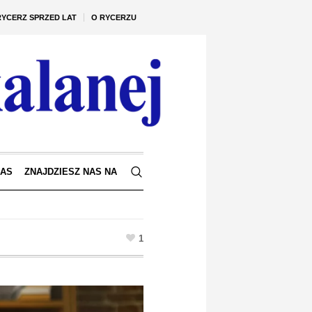
RYCERZ SPRZED LAT
O RYCERZU
NAS
ZNAJDZIESZ NAS NA
1