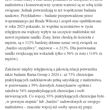
małżeństwa i konserwatywny system wartości są ze sobą ściśle
związane. Jednak potwierdzają to też współczesne badania
naukowe. Przykładowo – badanie przeprowadzone przez
wspomnianego już Brada Wilcoxa i zespół oraz opublikowane
w roku 2023 pokazało, że wspólne uczestnictwo w życiu
religijnym ma większy wpływ na szczęście małżeńskie niż
nawet regularne randki. Żony, które chodzą do kościoła z
mężem, są o 112% bardziej skłonne uznać swój związek za
„bardzo szczęśliwy”, mężowie – o 212%. Dla porównania:
randki zwiększają ten wskaźnik tylko o 56% (u żon) i 114% (u
mężów).
Zależność między religijnością a jakością relacji potwierdza
także badanie Barna Group z 2024 r.: aż 73% chrześcijan
praktykujących zadeklarowało pełną satysfakcję z małżeństwa,
w porównaniu z 59% dorosłych Amerykanów ogółem i
zaledwie 54% niepraktykujących chrześcijan i osób
niewierzących. Co więcej, 93% praktykujących chrześcijan było
„w pewnym stopniu” lub „bardzo” zadowolonych ze swojego
małżeństwa – znacznie więcej niż osoby spoza tej grupy.