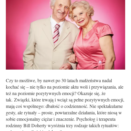
Czy to możliwe, by nawet po 30 latach małżeństwa nadal
kochać się – nie tylko na poziomie aktu woli i przy­­wiązania, ale
też na poziomie pozytywnych emocji? Okazuje się, że
tak. Związki, które trwają i wciąż są pełne pozytywnych emocji,
mają coś wspólnego: dbałość o codzienność. Nie spekta­kular­ne
gesty, ale rytuały – proste, powtarzalne działania, które niosą w
sobie emocjonalny ciężar i znaczenie. Psycholog i terapeuta
rodzinny Bill Doherty wyróżnia trzy rodzaje takich rytuałów: