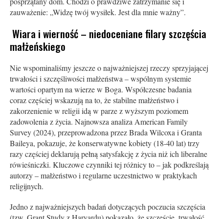
posprzątany dom. Chodzi o prawdziwe zatrzymanie się i
zauważenie: „Widzę twój wysiłek. Jest dla mnie ważny”.
Wiara i wierność – niedoceniane filary szczęścia
małżeńskiego
Nie wspominaliśmy jeszcze o najważniejszej rzeczy sprzyjającej
trwałości i szczęśliwości małżeństwa – wspólnym systemie
wartości opartym na wierze w Boga. Współczesne badania
coraz częściej wskazują na to, że stabilne małżeństwo i
zakorzenienie w religii idą w parze z wyższym poziomem
zadowolenia z życia. Najnowsza analiza American Family
Survey (2024), przeprowadzona przez Brada Wilcoxa i Granta
Baileya, pokazuje, że konserwatywne kobiety (18-40 lat) trzy
razy częściej deklarują pełną satysfakcję z życia niż ich liberalne
rówieśniczki. Kluczowe czynniki tej różnicy to – jak podkreślają
autorzy – małżeństwo i regularne uczestnictwo w praktykach
religijnych.
Jedno z najważniejszych badań dotyczących poczucia szczęścia
(tzw. Grant Study z Harvardu) pokazało, że szczęście, trwałość