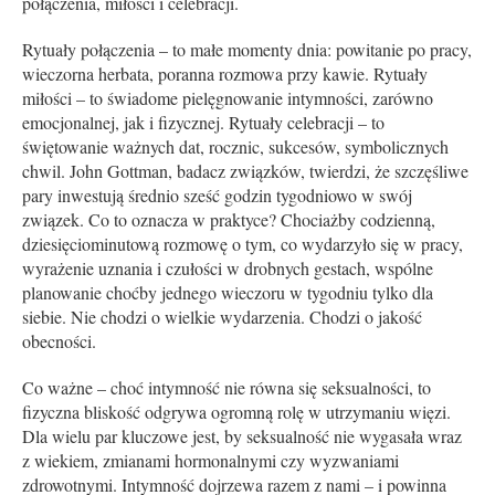
połączenia, miłości i celebracji.
Rytuały połączenia – to małe momenty dnia: powitanie po pracy,
wieczorna herbata, poranna rozmowa przy kawie. Rytuały
miłości – to świadome pielęgnowanie intymności, zarówno
emocjonalnej, jak i fizycznej. Rytuały celebracji – to
świętowanie ważnych dat, rocznic, sukcesów, symbolicznych
chwil. John Gottman, badacz związków, twierdzi, że szczęśliwe
pary inwestują średnio sześć godzin tygodniowo w swój
związek. Co to oznacza w praktyce? Chociażby codzienną,
dziesięciominutową rozmowę o tym, co wydarzyło się w pracy,
wyrażenie uznania i czułości w drobnych gestach, wspólne
planowanie choćby jednego wieczoru w tygodniu tylko dla
siebie. Nie chodzi o wielkie wydarzenia. Chodzi o jakość
obecności.
Co ważne – choć intymność nie równa się seksualności, to
fizyczna bliskość odgrywa ogromną rolę w utrzymaniu więzi.
Dla wielu par kluczowe jest, by seksualność nie wygasała wraz
z wiekiem, zmianami hormonalnymi czy wyzwaniami
zdrowotnymi. Intymność dojrzewa razem z nami – i powinna