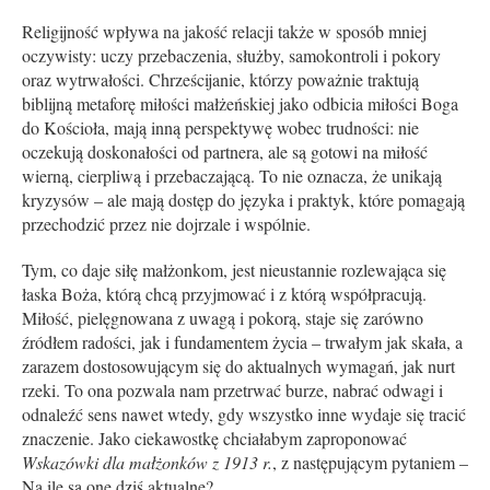
Religijność wpływa na jakość relacji także w sposób mniej
oczywisty: uczy przebaczenia, służby, samokontroli i pokory
oraz wytrwałości. Chrześcijanie, którzy poważnie traktują
biblijną metaforę miłości małżeńskiej jako odbicia miłości Boga
do Kościoła, mają inną perspektywę wobec trudności: nie
oczekują doskonałości od partnera, ale są gotowi na miłość
wierną, cierpliwą i przebaczającą. To nie oznacza, że unikają
kryzysów – ale mają dostęp do języka i praktyk, które pomagają
przechodzić przez nie dojrzale i wspólnie.
Tym, co daje siłę małżonkom, jest nieustannie rozlewająca się
łaska Boża, którą chcą przyjmować i z którą współpracują.
Miłość, pielęgnowana z uwagą i pokorą, staje się zarówno
źródłem radości, jak i fundamentem życia – trwałym jak skała, a
zarazem dostosowującym się do aktualnych wymagań, jak nurt
rzeki. To ona pozwala nam przetrwać burze, nabrać odwagi i
odnaleźć sens nawet wtedy, gdy wszystko inne wydaje się tracić
znaczenie. Jako cieka­wostkę chciałabym zaproponować
Wskazówki dla małżonków z 1913 r.
, z następującym pytaniem –
Na ile są one dziś aktualne?