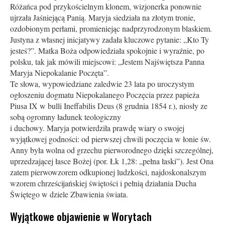
Różańca pod przykościelnym klonem, wizjonerka ponownie
ujrzała Jaśniejącą Panią. Maryja siedziała na złotym tronie,
ozdobionym perłami, promieniejąc nadprzyrodzonym blaskiem.
Justyna z własnej inicjatywy zadała kluczowe pytanie: „Kto Ty
jesteś?”. Matka Boża odpowiedziała spokojnie i wyraźnie, po
polsku, tak jak mówili miejscowi: „Jestem Najświętsza Panna
Maryja Niepokalanie Poczęta”.
Te słowa, wypowiedziane zaledwie 23 lata po uroczystym
ogłoszeniu dogmatu Niepokalanego Poczęcia przez papieża
Piusa IX w bulli Ineffabilis Deus (8 grudnia 1854 r.), niosły ze
sobą ogromny ładunek teologiczny
i duchowy. Maryja potwierdziła prawdę wiary o swojej
wyjątkowej godności: od pierwszej chwili poczęcia w łonie św.
Anny była wolna od grzechu pierworodnego dzięki szczególnej,
uprzedzającej łasce Bożej (por. Łk 1,28: „pełna łaski”). Jest Ona
zatem pierwowzorem odkupionej ludzkości, najdoskonalszym
wzorem chrześcijańskiej świętości i pełnią działania Ducha
Świętego w dziele Zbawienia świata.
Wyjątkowe objawienie w Worytach