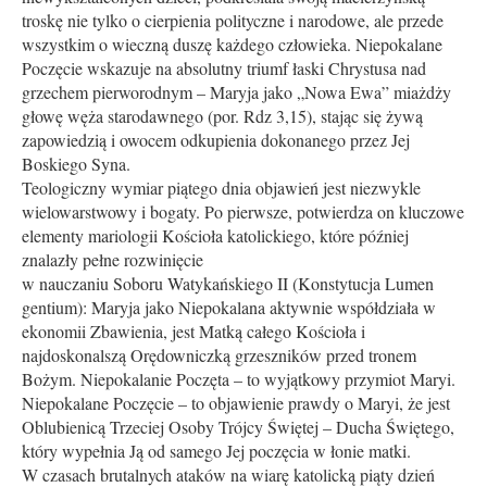
troskę nie tylko o cierpienia polityczne i narodowe, ale przede
wszystkim o wieczną duszę każdego człowieka. Niepokalane
Poczęcie wskazuje na absolutny triumf łaski Chrystusa nad
grzechem pierworodnym – Maryja jako „Nowa Ewa” miażdży
głowę węża starodawnego (por. Rdz 3,15), stając się żywą
zapowiedzią i owocem odkupienia dokonanego przez Jej
Boskiego Syna.
Teologiczny wymiar piątego dnia objawień jest niezwykle
wielowarstwowy i bogaty. Po pierwsze, potwierdza on kluczowe
elementy mariologii Kościoła katolickiego, które później
znalazły pełne rozwinięcie
w nauczaniu Soboru Watykańskiego II (Konstytucja Lumen
gentium): Maryja jako Niepokalana aktywnie współdziała w
ekonomii Zbawienia, jest Matką całego Kościoła i
najdoskonalszą Orędowniczką grzeszników przed tronem
Bożym. Niepokalanie Poczęta – to wyjątkowy przymiot Maryi.
Niepokalane Poczęcie – to objawienie prawdy o Maryi, że jest
Oblubienicą Trzeciej Osoby Trójcy Świętej – Ducha Świętego,
któ­ry wypełnia Ją od samego Jej poczęcia w łonie matki.
W czasach brutalnych ataków na wiarę katolicką piąty dzień