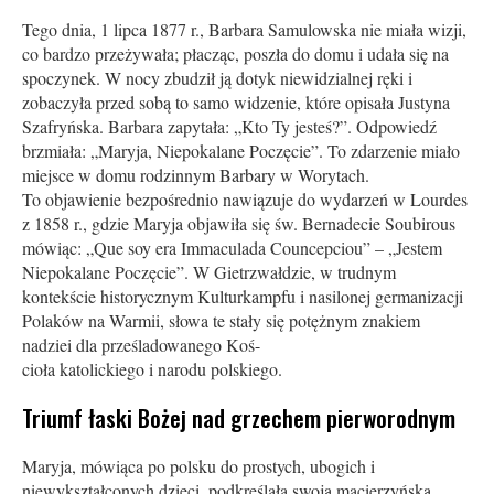
Tego dnia, 1 lipca 1877 r., Barbara Samulowska nie miała wizji,
co bardzo przeżywała; płacząc, poszła do domu i udała się na
spoczynek. W nocy zbudził ją dotyk niewidzialnej ręki i
zobaczyła przed sobą to samo widzenie, które opisała Justyna
Szafryńska. Barbara zapytała: „Kto Ty jesteś?”. Odpowiedź
brzmiała: „Maryja, Niepokalane Poczęcie”. To zdarzenie miało
miejsce w domu rodzinnym Barbary w Worytach.
To objawienie bezpośrednio nawiązuje do wydarzeń w Lourdes
z 1858 r., gdzie Maryja objawiła się św. Bernadecie Soubirous
mówiąc: „Que soy era Immaculada Councepciou” – „Jestem
Niepokalane Poczęcie”. W Gietrzwałdzie, w trudnym
kontekście historycznym Kulturkampfu i nasilonej germanizacji
Polaków na Warmii, słowa te stały się potężnym znakiem
nadziei dla prześladowanego Koś-
cio­ła katolickiego i narodu polskiego.
Triumf łaski Bożej nad grzechem pierworodnym
Maryja, mówiąca po polsku do prostych, ubogich i
niewykształconych dzieci, podkreślała swoją macierzyńską