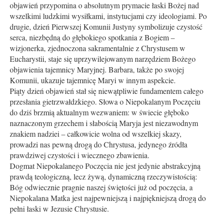
objawień przypomina o absolutnym prymacie łaski Bożej nad
wszelkimi ludzkimi wysiłkami, instytucjami czy ideologiami. Po
drugie, dzień Pierwszej Komunii Justyny symbolizuje czystość
serca, niezbędną do głębokiego spotkania z Bogiem –
wizjonerka, zjednoczona sakramentalnie z Chrystusem w
Eucharystii, staje się uprzywilejowanym narzędziem Bożego
objawienia tajemnicy Maryjnej. Barbara, także po swojej
Komunii, ukazuje tajemnicę Maryi w innym aspekcie.
Piąty dzień objawień stał się niewątpliwie fundamentem całego
przesłania gietrzwałdzkiego. Słowa o Niepokalanym Poczęciu
do dziś brzmią aktualnym wezwaniem: w świecie głęboko
naznaczonym grzechem i słabością Maryja jest niezawodnym
znakiem nadziei – całkowicie wolna od wszelkiej skazy,
prowadzi nas pewną drogą do Chrystusa, jedynego źródła
prawdziwej czystości i wiecznego zbawienia.
Dogmat Niepokalanego Poczęcia nie jest jedynie abstrakcyjną
prawdą teologiczną, lecz żywą, dynamiczną rzeczywistością:
Bóg odwiecznie pragnie naszej świętości już od poczęcia, a
Niepokalana Matka jest najpewniejszą i najpiękniejszą drogą do
pełni łaski w Jezusie Chrystusie.