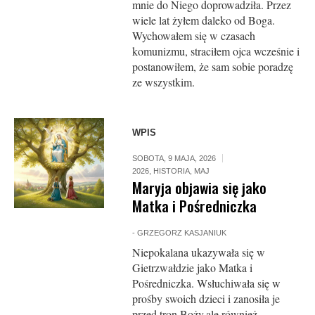
mnie do Niego doprowadziła. Przez
wiele lat żyłem daleko od Boga.
Wychowałem się w czasach
komunizmu, straciłem ojca wcze­śnie i
postanowiłem, że sam sobie poradzę
ze wszystkim.
WPIS
SOBOTA, 9 MAJA, 2026
2026
,
HISTORIA
,
MAJ
Maryja objawia się jako
Matka i Pośredniczka
-
GRZEGORZ KASJANIUK
Niepokalana ukazywała się w
Gietrzwałdzie jako Matka i
Pośredniczka. Wsłuchiwała się w
prośby swoich dzieci i zanosiła je
przed tron Boży,ale również