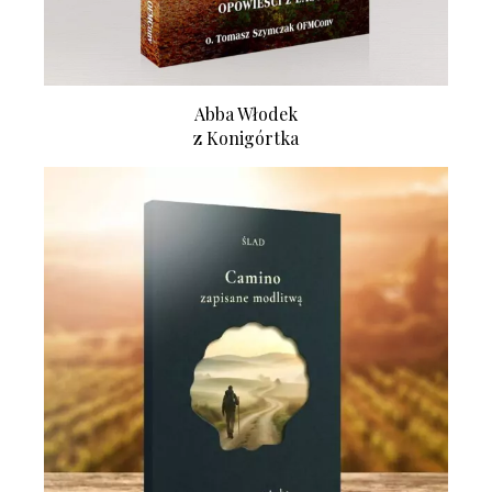
Abba Włodek
z Konigórtka