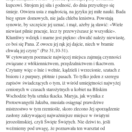
kupcowi. Strojem jej siła i godność, do dnia przyszłego się
śmieje. Otwiera usta z mądrością, na języku jej miłe nauki. Bada
bieg spraw domowych, nie jada chleba lenistwa. Powstają
synowie, by szczęście jej uznać, i mąż, ażeby ją sławić: «Wiele
niewiast pilnie pracuje, lecz ty przewyższasz je wszystkie».
Kłamliwy wdzięk i marne jest piękno: chwalić należy niewiastę,
co boi się Pana. Z owocu jej rąk jej dajcie, niech w bramie
chwalą jej czyny” (Prz 31,10-31).
W cytowanym poemacie najwięcej miejsca zajmują czynności
związane z włókiennictwem, przędzalnictwem i tkactwem.
Czytamy więc o lnie i wełnie, kądzieli i wrzecionie, szatach z
bisioru i z purpury, płótnie i pasach. To tylko jeden z szeregu
zapisów świadczących o tym, iż wśród umiejętności najwyżej
cenionych w czasach starożytnych u kobiet na Bliskim
Wschodzie była sztuka tkacka. Maryja, jak wynika z
Protoewangelii Jakuba, musiała osiągnąć prawdziwe
mistrzostwo w tym rzemiośle, skoro zlecono Jej sporządzenie
zasłony zakrywającej najważniejsze miejsce w świątyni
jerozolimskiej, czyli Święte Świętych. Nie dziwi to, jeśli
weźmiemy pod uwagę, że poznawała ten warsztat od