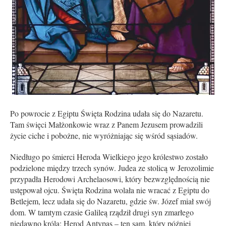
Po powrocie z Egiptu Święta Rodzina udała się do Nazaretu.
Tam święci Małżonkowie wraz z Panem Jezusem prowadzili
życie ciche i pobożne, nie wyróżniając się wśród sąsiadów.
Niedługo po śmierci Heroda Wielkiego jego królestwo zostało
podzielone między trzech synów. Judea ze stolicą w Jerozolimie
przypadła Herodowi Archela­osowi, który bezwzględnością nie
ustępował ojcu. Święta Rodzina wolała nie wracać z Egiptu do
Betlejem, lecz udała się do Nazaretu, gdzie św. Józef miał swój
dom. W tamtym czasie Galileą rządził drugi syn zmarłego
niedawno króla: Herod Antypas – ten sam, który później