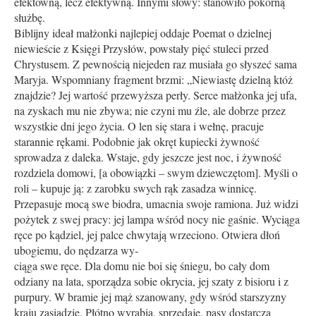
efektowną, lecz efektywną. Innymi słowy: stanowiło pokorną
służbę.
Biblijny ideał małżonki najlepiej oddaje Poemat o dzielnej
niewieście z Księgi Przysłów, powstały pięć stuleci przed
Chrystusem. Z pewnością niejeden raz musiała go słyszeć sama
Maryja. Wspomniany fragment brzmi: „Niewiastę dzielną któż
znajdzie? Jej wartość przewyższa perły. Serce małżonka jej ufa,
na zyskach mu nie zbywa; nie czyni mu źle, ale dobrze przez
wszystkie dni jego życia. O len się stara i wełnę, pracuje
starannie rękami. Podobnie jak okręt kupiecki żywność
sprowadza z daleka. Wstaje, gdy jeszcze jest noc, i żywność
rozdziela domowi, [a obowiązki – swym dziewczętom]. Myśli o
roli – kupuje ją: z zarobku swych rąk zasadza winnicę.
Przepasuje mocą swe biodra, umacnia swoje ramiona. Już widzi
pożytek z swej pracy: jej lampa wśród nocy nie gaśnie. Wyciąga
ręce po kądziel, jej palce chwytają wrzeciono. Otwiera dłoń
ubogiemu, do nędzarza wy-
cią­ga swe ręce. Dla domu nie boi się śniegu, bo cały dom
odziany na lata, sporządza sobie okrycia, jej szaty z bisioru i z
purpury. W bramie jej mąż szanowany, gdy wśród starszyzny
kraju zasiądzie. Płótno wyrabia, sprzedaje, pasy dostarcza