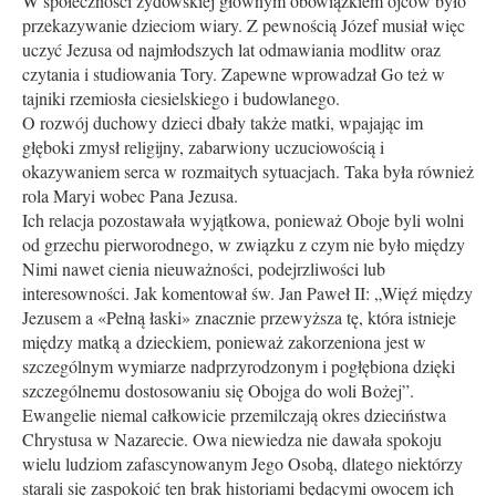
W społeczności żydowskiej głównym obowiązkiem ojców było
przekazywanie dzieciom wiary. Z pewnością Józef musiał więc
uczyć Jezusa od najmłodszych lat odmawiania modlitw oraz
czytania i studiowania Tory. Zapewne wprowadzał Go też w
tajniki rzemiosła ciesielskiego i budowlanego.
O rozwój duchowy dzieci dbały także matki, wpajając im
głęboki zmysł religijny, zabarwiony uczuciowością i
okazywaniem serca w rozmaitych sytuacjach. Taka była również
rola Maryi wobec Pana Jezusa.
Ich relacja pozostawała wyjątkowa, ponieważ Oboje byli wolni
od grzechu pierworodnego, w związku z czym nie było między
Nimi nawet cienia nieuważności, podejrzliwości lub
interesowności. Jak komentował św. Jan Paweł II: „Więź między
Jezusem a «Pełną łaski» znacznie przewyższa tę, która istnieje
między matką a dzieckiem, ponieważ zakorzeniona jest w
szczególnym wymiarze nadprzyrodzonym i pogłębiona dzięki
szczególnemu dostosowaniu się Obojga do woli Bożej”.
Ewangelie niemal całkowicie przemilczają okres dzieciństwa
Chrystusa w Nazarecie. Owa niewiedza nie dawała spokoju
wielu ludziom zafascynowanym Jego Osobą, dlatego niektórzy
starali się zaspokoić ten brak historiami będącymi owocem ich