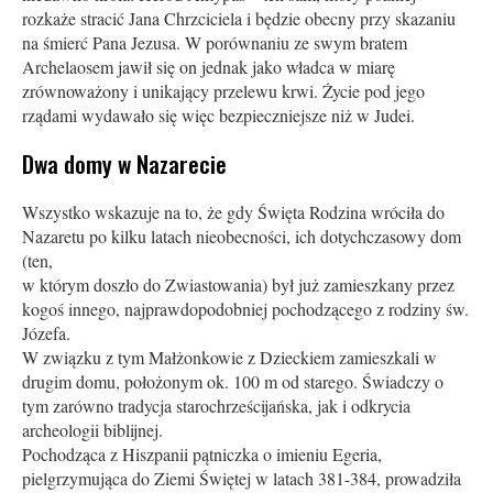
rozkaże stracić Jana Chrzciciela i będzie obecny przy skazaniu
na śmierć Pana Jezusa. W porównaniu ze swym bratem
Archelaosem jawił się on jednak jako władca w miarę
zrównoważony i unikający przelewu krwi. Życie pod jego
rządami wydawało się więc bezpieczniejsze niż w Judei.
Dwa domy w Nazarecie
Wszystko wskazuje na to, że gdy Święta Rodzina wróciła do
Nazaretu po kilku latach nieobecności, ich dotychczasowy dom
(ten,
w którym doszło do Zwiastowania) był już zamieszkany przez
kogoś innego, najprawdopodobniej pochodzącego z rodziny św.
Józefa.
W związku z tym Małżonkowie z Dzieckiem zamieszkali w
drugim domu, położonym ok. 100 m od starego. Świadczy o
tym za­równo tradycja starochrześcijańska, jak i odkrycia
archeologii biblijnej.
Pochodząca z Hiszpanii pątniczka o imieniu Egeria,
pielgrzymująca do Ziemi Świętej w latach 381-384, prowadziła