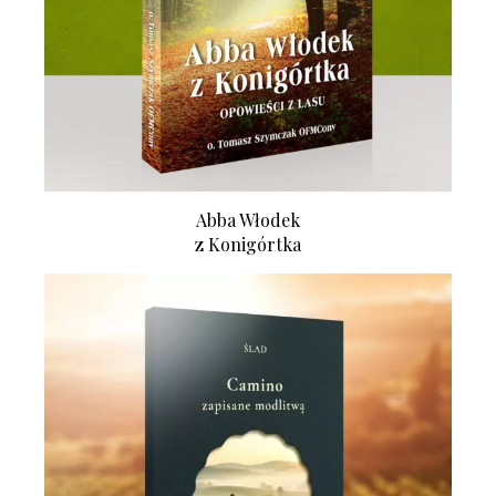
Abba Włodek
z Konigórtka