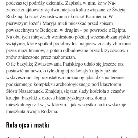
podczas tej podróży dziennik. Zapisała w nim, że w Na-
zarecie znajdowały się dwa miejsca kultu związane ze Świętą
Rodziną: kościół Zwiastowania i kościół Karmienia. W
pierwszym Józef i Maryja mieli mieszkać przed spisem
powszechnym w Betlejem, w drugim – po powrocie z Egiptu.
Na obu tych miejscach wzniesiono później wczesnobizantyjskie
świątynie, które spotkał podobny los: najpierw zostały zburzone
przez muzułmanów, a potem odbudowane przez krzyżowców i
znów zniszczone przez mahometan.
O ile bazylikę Zwiastowania Pańskiego udało się jeszcze raz
postawić na nowo, o tyle drugiej ze świątyń nigdy już nie
wskrzeszono. Jej pozostałości można oglądać dziś na terenie
podziemnego kompleksu archeologicznego pod klasztorem
Sióstr Nazaretanek. Znajdują się tam ślady kościoła z czasów
krucjat, bazyliki z okresu bizantyjskiego oraz domu
mieszkalnego z I w., w którym – jak wszystko na to wskazuje –
mieszkała Święta Rodzina.
Rola ojca i matki