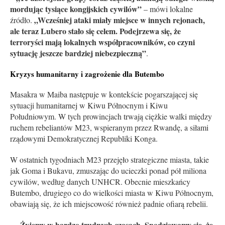
mordując tysiące kongijskich cywilów”
– mówi lokalne
„Wcześniej ataki miały miejsce w innych rejonach,
źródło.
ale teraz Lubero stało się celem. Podejrzewa się, że
terroryści mają lokalnych współpracowników, co czyni
sytuację jeszcze bardziej niebezpieczną”
.
Kryzys humanitarny i zagrożenie dla Butembo
Masakra w Maiba następuje w kontekście pogarszającej się
sytuacji humanitarnej w Kiwu Północnym i Kiwu
Południowym. W tych prowincjach trwają ciężkie walki między
ruchem rebeliantów M23, wspieranym przez Rwandę, a siłami
rządowymi Demokratycznej Republiki Konga.
W ostatnich tygodniach M23 przejęło strategiczne miasta, takie
jak Goma i Bukavu, zmuszając do ucieczki ponad pół miliona
cywilów, według danych UNHCR. Obecnie mieszkańcy
Butembo, drugiego co do wielkości miasta w Kiwu Północnym,
obawiają się, że ich miejscowość również padnie ofiarą rebelii.
„Żyjemy w bardzo trudnych czasach. Spodziewamy się, że
–