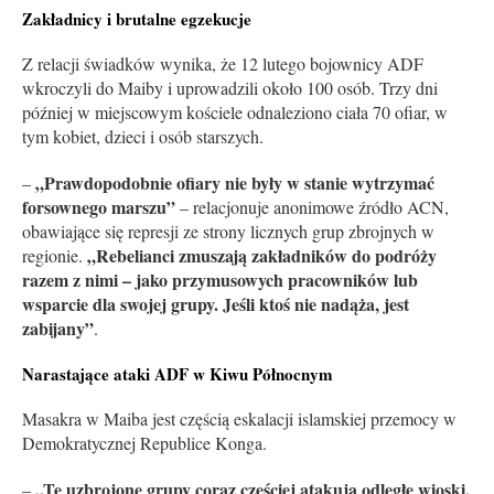
Zakładnicy i brutalne egzekucje
Z relacji świadków wynika, że 12 lutego bojownicy ADF
wkroczyli do Maiby i uprowadzili około 100 osób. Trzy dni
później w miejscowym kościele odnaleziono ciała 70 ofiar, w
tym kobiet, dzieci i osób starszych.
„Prawdopodobnie ofiary nie były w stanie wytrzymać
–
forsownego marszu”
– relacjonuje anonimowe źródło ACN,
obawiające się represji ze strony licznych grup zbrojnych w
„Rebelianci zmuszają zakładników do podróży
regionie.
razem z nimi – jako przymusowych pracowników lub
wsparcie dla swojej grupy. Jeśli ktoś nie nadąża, jest
zabijany”
.
Narastające ataki ADF w Kiwu Północnym
Masakra w Maiba jest częścią eskalacji islamskiej przemocy w
Demokratycznej Republice Konga.
„Te uzbrojone grupy coraz częściej atakują odległe wioski,
–