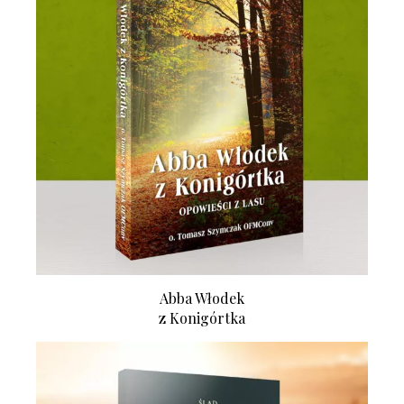
Abba Włodek
z Konigórtka