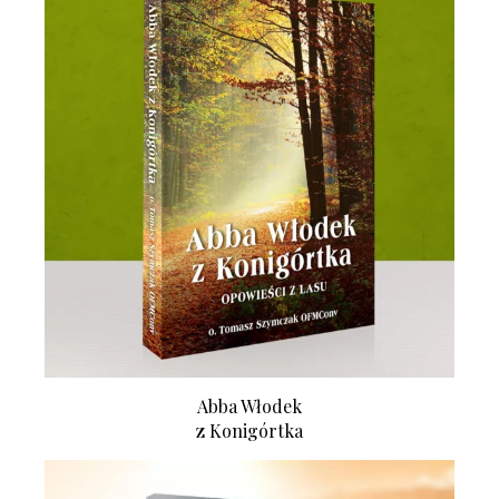
Abba Włodek
z Konigórtka