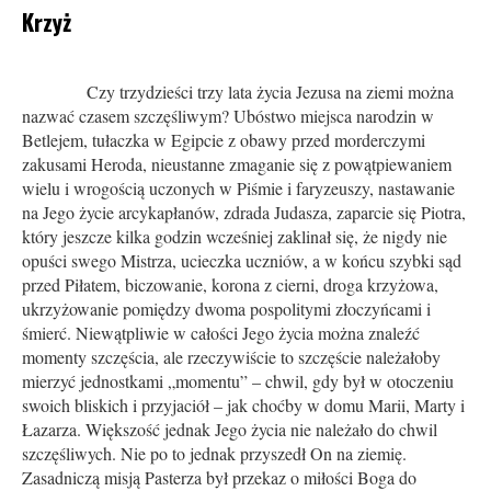
Krzyż
Czy trzydzieści trzy lata życia Jezusa na ziemi można
nazwać czasem szczęśliwym? Ubóstwo miejsca narodzin w
Betlejem, tułaczka w Egipcie z obawy przed morderczymi
zakusami Heroda, nieustanne zmaganie się z powątpiewaniem
wielu i wrogością uczonych w Piśmie i faryzeuszy, nastawanie
na Jego życie arcykapłanów, zdrada Judasza, zaparcie się Piotra,
który jeszcze kilka godzin wcześniej zaklinał się, że nigdy nie
opuści swego Mistrza, ucieczka uczniów, a w końcu szybki sąd
przed Piłatem, biczowanie, korona z cierni, droga krzyżowa,
ukrzyżowanie pomiędzy dwoma pospolitymi złoczyńcami i
śmierć. Niewątpliwie w całości Jego życia można znaleźć
momenty szczęścia, ale rzeczywiście to szczęście należałoby
mierzyć jednostkami „momentu” – chwil, gdy był w otoczeniu
swoich bliskich i przyjaciół – jak choćby w domu Marii, Marty i
Łazarza. Większość jednak Jego życia nie należało do chwil
szczęśliwych. Nie po to jednak przyszedł On na ziemię.
Zasadniczą misją Pasterza był przekaz o miłości Boga do