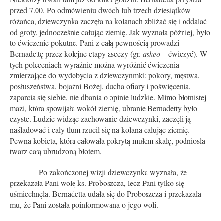
przed 7.00. Po odmówieniu dwóch lub trzech dziesiątków
różańca, dziewczynka zaczęła na kolanach zbliżać się i oddalać
od groty, jednocześnie całując ziemię. Jak wyznała później, było
to ćwiczenie pokutne. Pani z całą pewnością prowadzi
Bernadettę przez kolejne etapy ascezy (gr.
askeo
– ćwiczyć). W
tych poleceniach wyraźnie można wyróżnić ćwiczenia
zmierzające do wydobycia z dziewczynmki: pokory, męstwa,
posłuszeństwa, bojaźni Bożej, ducha ofiary i poświęcenia,
zaparcia się siebie, nie dbania o opinie ludzkie. Mimo błotnistej
mazi, która spowijała wokół ziemię, ubranie Bernadetty było
czyste. Ludzie widząc zachowanie dziewczynki, zaczęli ją
naśladować i cały tłum rzucił się na kolana całując ziemię.
Pewna kobieta, która całowała pokrytą mułem skałę, podniosła
twarz całą ubrudzoną błotem,
Po zakończonej wizji dziewczynka wyznała, że
przekazała Pani wolę ks. Proboszcza, lecz Pani tylko się
uśmiechnęła. Bernadetta udała się do Proboszcza i przekazała
mu, że Pani została poinformowana o jego woli.