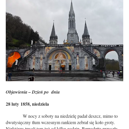
Objawienia – Dzień po dniu
28 luty 1858, niedziela
W nocy z soboty na niedzielę padał deszcz, mimo to
dwutysięczny tłum wczesnym rankiem zebrał się koło groty.
Niektórzy trwali tam już od kilku godzin. Bernadetta przyszła