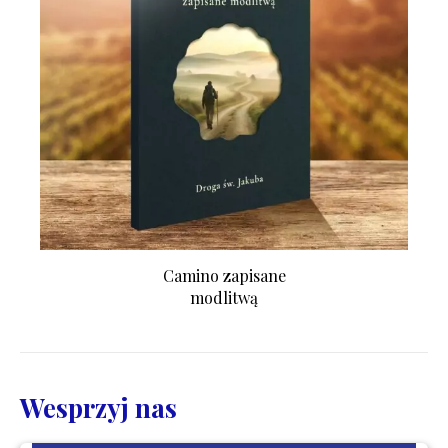
Camino zapisane
modlitwą
Wesprzyj nas