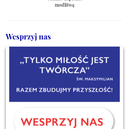
modlitwą
Wesprzyj nas