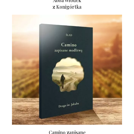
Abba Włodek
z Konigórtka
Camino zapisane