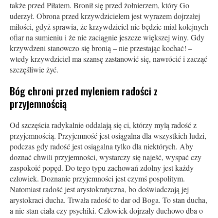
także przed Piłatem. Bronił się przed żołnierzem, który Go
uderzył. Obrona przed krzywdzicielem jest wyrazem dojrzałej
miłości, gdyż sprawia, że krzywdziciel nie będzie miał kolejnych
ofiar na sumieniu i że nie zaciągnie jeszcze większej winy. Gdy
krzywdzeni stanowczo się bronią – nie przestając kochać! –
wtedy krzywdziciel ma szansę zastanowić się, nawrócić i zacząć
szczęśliwie żyć.
Bóg chroni przed myleniem radości z
przyjemnością
Od szczęścia radykalnie oddalają się ci, którzy mylą radość z
przyjemnością. Przyjemność jest osiągalna dla wszystkich ludzi,
podczas gdy radość jest osiągalna tylko dla niektórych. Aby
doznać chwili przyjemności, wystarczy się najeść, wyspać czy
zaspokoić popęd. Do tego typu zachowań zdolny jest każdy
człowiek. Doznanie przyjemności jest czymś pospolitym.
Natomiast radość jest arystokratyczna, bo doświadczają jej
arystokraci ducha. Trwała radość to dar od Boga. To stan ducha,
a nie stan ciała czy psychiki. Człowiek dojrzały duchowo dba o