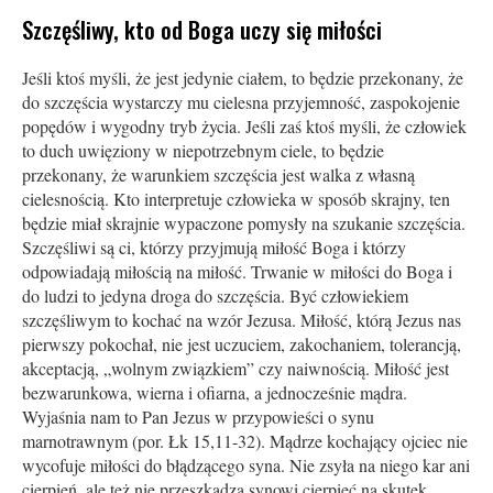
Szczęśliwy, kto od Boga uczy się miłości
Jeśli ktoś myśli, że jest jedynie ciałem, to będzie przekonany, że
do szczęścia wystarczy mu cielesna przyjemność, zaspokojenie
popędów i wygodny tryb życia. Jeśli zaś ktoś myśli, że człowiek
to duch uwięziony w niepotrzebnym ciele, to będzie
przekonany, że warunkiem szczęścia jest walka z własną
cielesnością. Kto interpretuje człowieka w sposób skrajny, ten
będzie miał skrajnie wypaczone pomysły na szukanie szczęścia.
Szczęśliwi są ci, którzy przyjmują miłość Boga i którzy
odpowiadają miłością na miłość. Trwanie w miłości do Boga i
do ludzi to jedyna droga do szczęścia. Być człowiekiem
szczęśliwym to kochać na wzór Jezusa. Miłość, którą Jezus nas
pierwszy pokochał, nie jest uczuciem, zakochaniem, tolerancją,
akceptacją, „wolnym związkiem” czy naiwnością. Miłość jest
bezwarunkowa, wierna i ofiarna, a jednocześnie mądra.
Wyjaśnia nam to Pan Jezus w przypowieści o synu
marnotrawnym (por. Łk 15,11-32). Mądrze kochający ojciec nie
wycofuje miłości do błądzącego syna. Nie zsyła na niego kar ani
cierpień, ale też nie przeszkadza synowi cierpieć na skutek