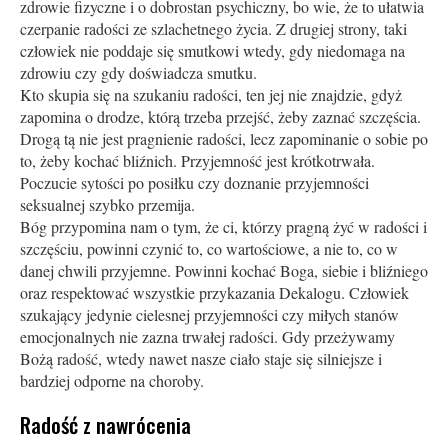
zdrowie fizyczne i o dobrostan psychiczny, bo wie, że to ułatwia
czerpanie radości ze szlachetnego życia. Z drugiej strony, taki
człowiek nie poddaje się smutkowi wtedy, gdy niedomaga na
zdrowiu czy gdy doświadcza smutku.
Kto skupia się na szukaniu radości, ten jej nie znajdzie, gdyż
zapomina o drodze, którą trzeba przejść, żeby zaznać szczęścia.
Drogą tą nie jest pragnienie radości, lecz zapominanie o sobie po
to, żeby kochać bliźnich. Przyjemność jest krótkotrwała.
Poczucie sytości po posiłku czy doznanie przyjemności
seksualnej szybko przemija.
Bóg przypomina nam o tym, że ci, którzy pragną żyć w radości i
szczęściu, powinni czynić to, co wartościowe, a nie to, co w
danej chwili przyjemne. Powinni kochać Boga, siebie i bliźniego
oraz respektować wszystkie przykazania Dekalogu. Człowiek
szukający jedynie cielesnej przyjemności czy miłych stanów
emocjonalnych nie zazna trwałej radości. Gdy przeżywamy
Bożą radość, wtedy nawet nasze ciało staje się silniejsze i
bardziej odporne na choroby.
Radość z nawrócenia