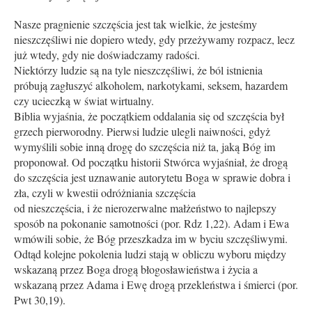
Nasze pragnienie szczęścia jest tak wielkie, że jesteśmy
nieszczęśliwi nie dopiero wtedy, gdy przeżywamy rozpacz, lecz
już wtedy, gdy nie doświadczamy radości.
Niektórzy ludzie są na tyle nieszczęśliwi, że ból istnienia
próbują zagłuszyć alkoholem, narkotykami, seksem, hazardem
czy ucieczką w świat wirtualny.
Biblia wyjaśnia, że początkiem oddalania się od szczęścia był
grzech pierworodny. Pierwsi ludzie ulegli naiwności, gdyż
wymyślili sobie inną drogę do szczęścia niż ta, jaką Bóg im
proponował. Od początku historii Stwórca wyjaśniał, że drogą
do szczęścia jest uznawanie autorytetu Boga w sprawie dobra i
zła, czyli w kwestii odróżniania szczęścia
od nieszczęścia, i że nierozerwalne małżeństwo to najlepszy
sposób na pokonanie samotności (por. Rdz 1,22). Adam i Ewa
wmówili sobie, że Bóg przeszkadza im w byciu szczęśliwymi.
Odtąd kolejne pokolenia ludzi stają w obliczu wyboru między
wskazaną przez Boga drogą błogosławieństwa i życia a
wskazaną przez Adama i Ewę drogą przekleństwa i śmierci (por.
Pwt 30,19).