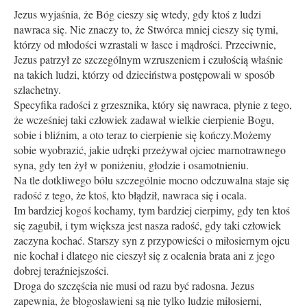
Jezus wyjaśnia, że Bóg cieszy się wtedy, gdy ktoś z ludzi
nawraca się. Nie znaczy to, że Stwórca mniej cieszy się tymi,
którzy od młodości wzrastali w łasce i mądrości. Przeciwnie,
Jezus patrzył ze szczególnym wzruszeniem i czułością właśnie
na takich ludzi, którzy od dzieciństwa postępowali w sposób
szlachetny.
Specyfika radości z grzesznika, który się nawraca, płynie z tego,
że wcześniej taki człowiek zadawał wielkie cierpienie Bogu,
sobie i bliźnim, a oto teraz to cierpienie się kończy.Możemy
sobie wyobrazić, jakie udręki przeżywał ojciec marnotrawnego
syna, gdy ten żył w poniżeniu, głodzie i osamotnieniu.
Na tle dotkliwego bólu szczególnie mocno odczuwalna staje się
radość z tego, że ktoś, kto błądził, nawraca się i ocala.
Im bardziej kogoś kochamy, tym bardziej cierpimy, gdy ten ktoś
się zagubił, i tym większa jest nasza radość, gdy taki człowiek
zaczyna kochać. Starszy syn z przypowieści o miłosiernym ojcu
nie kochał i dlatego nie cieszył się z ocalenia brata ani z jego
dobrej teraźniejszości.
Droga do szczęścia nie musi od razu być radosna. Jezus
zapewnia, że błogosławieni są nie tylko ludzie miłosierni,