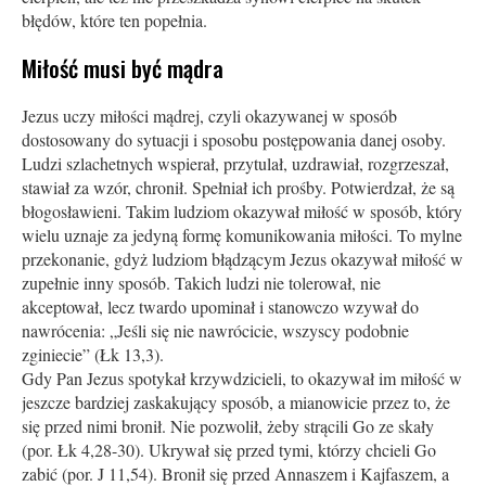
błędów, które ten popełnia.
Miłość musi być mądra
Jezus uczy miłości mądrej, czyli okazywanej w sposób
dostosowany do sytuacji i sposobu postępowania danej osoby.
Ludzi szlachetnych wspierał, przytulał, uzdrawiał, rozgrzeszał,
stawiał za wzór, chronił. Spełniał ich prośby. Potwierdzał, że są
błogosławieni. Takim ludziom okazywał miłość w sposób, który
wielu uznaje za jedyną formę komunikowania miłości. To mylne
przekonanie, gdyż ludziom błądzącym Jezus okazywał miłość w
zupełnie inny sposób. Takich ludzi nie tolerował, nie
akceptował, lecz twardo upominał i stanowczo wzywał do
nawrócenia: „Jeśli się nie nawrócicie, wszyscy podobnie
zginiecie” (Łk 13,3).
Gdy Pan Jezus spotykał krzywdzicieli, to okazywał im miłość w
jeszcze bardziej zaskakujący sposób, a mianowicie przez to, że
się przed nimi bronił. Nie pozwolił, żeby strącili Go ze skały
(por. Łk 4,28-30). Ukrywał się przed tymi, którzy chcieli Go
zabić (por. J 11,54). Bronił się przed Annaszem i Kajfaszem, a