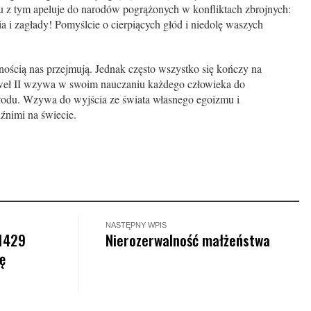
z tym apeluje do narodów pogrążonych w konfliktach zbrojnych:
a i zagłady! Pomyślcie o cierpiących głód i niedolę waszych
ością nas przejmują. Jednak często wszystko się kończy na
eł II wzywa w swoim nauczaniu każdego człowieka do
łodu. Wzywa do wyjścia ze świata własnego egoizmu i
iźnimi na świecie.
NASTĘPNY WPIS
 1429
Nierozerwalność małżeństwa
ę