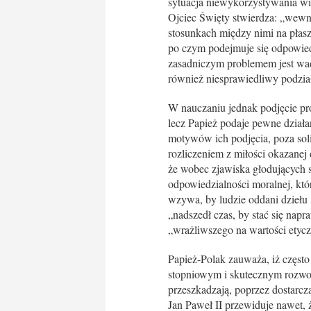
sytuacja niewykorzystywania wi
Ojciec Święty stwierdza: „wewn
stosunkach między nimi na płasz
po czym podejmuje się odpowiedz
zasadniczym problemem jest wadl
również niesprawiedliwy podział
W nauczaniu jednak podjęcie pro
lecz Papież podaje pewne dział
motywów ich podjęcia, poza soli
rozliczeniem z miłości okazanej
że wobec zjawiska głodujących s
odpowiedzialności moralnej, kt
wzywa, by ludzie oddani dziełu
„nadszedł czas, by stać się nap
„wrażliwszego na wartości etyczn
Papież-Polak zauważa, iż częst
stopniowym i skutecznym rozwoj
przeszkadzają, poprzez dostarc
Jan Paweł II przewiduje nawet, 