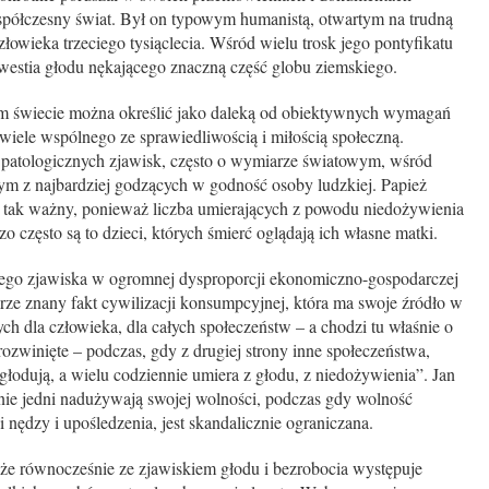
współczesny świat. Był on typowym humanistą, otwartym na trudną
złowieka trzeciego tysiąclecia. Wśród wielu trosk jego pontyfikatu
westia głodu nękającego znaczną część globu ziemskiego.
ym świecie można określić jako daleką od obiektywnych wymagań
iele wspólnego ze sprawiedliwością i miłością społeczną.
patologicznych zjawisk, często o wymiarze światowym, wśród
nym z najbardziej godzących w godność osoby ludzkiej. Papież
t tak ważny, ponieważ liczba umierających z powodu niedożywienia
o często są to dzieci, których śmierć oglądają ich własne matki.
tego zjawiska w ogromnej dysproporcji ekonomiczno-gospodarczej
brze znany fakt cywilizacji konsumpcyjnej, która ma swoje źródło w
ch dla człowieka, dla całych społeczeństw – a chodzi tu właśnie o
ozwinięte – podczas, gdy z drugiej strony inne społeczeństwa,
 głodują, a wielu codziennie umiera z głodu, z niedożywienia”. Jan
nie jedni nadużywają swojej wolności, podczas gdy wolność
i nędzy i upośledzenia, jest skandalicznie ograniczana.
 że równocześnie ze zjawiskiem głodu i bezrobocia występuje