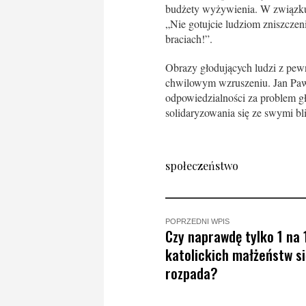
budżety wyżywienia. W związku 
„Nie gotujcie ludziom zniszczeni
braciach!”.
Obrazy głodujących ludzi z pewn
chwilowym wzruszeniu. Jan Paw
odpowiedzialności za problem g
solidaryzowania się ze swymi bl
społeczeństwo
POPRZEDNI WPIS
Czy naprawdę tylko 1 na
katolickich małżeństw si
rozpada?