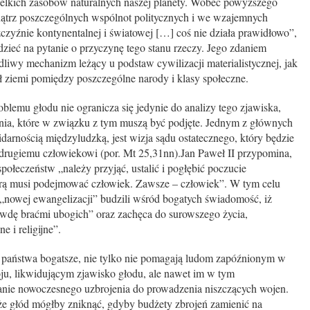
elkich zasobów naturalnych naszej planety. Wobec powyższego
ątrz poszczególnych wspólnot politycznych i we wzajemnych
czyźnie kontynentalnej i światowej […] coś nie działa prawidłowo”,
ieć na pytanie o przyczynę tego stanu rzeczy. Jego zdaniem
iwy mechanizm leżący u podstaw cywilizacji materialistycznej, jak
 ziemi pomiędzy poszczególne narody i klasy społeczne.
blemu głodu nie ogranicza się jedynie do analizy tego zjawiska,
ania, które w związku z tym muszą być podjęte. Jednym z głównych
darnością międzyludzką, jest wizja sądu ostatecznego, który będzie
 drugiemu człowiekowi (por. Mt 25,31nn).Jan Paweł II przypomina,
połeczeństw „należy przyjąć, ustalić i pogłębić poczucie
órą musi podejmować człowiek. Zawsze – człowiek”. W tym celu
 „nowej ewangelizacji” budzili wśród bogatych świadomość, iż
rawdę braćmi ubogich” oraz zachęca do surowszego życia,
e i religijne”.
o państwa bogatsze, nie tylko nie pomagają ludom zapóźnionym w
u, likwidującym zjawisko głodu, ale nawet im w tym
zanie nowoczesnego uzbrojenia do prowadzenia niszczących wojen.
że głód mógłby zniknąć, gdyby budżety zbrojeń zamienić na