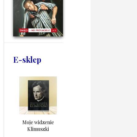
E-sklep
Moje widzenie
Klimuszki