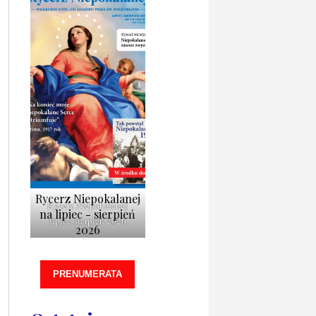
Rycerz Niepokalanej
Rycerz Niepokalanej
na lipiec - sierpień
lipiec-sierpień 2026
2026
PRENUMERATA