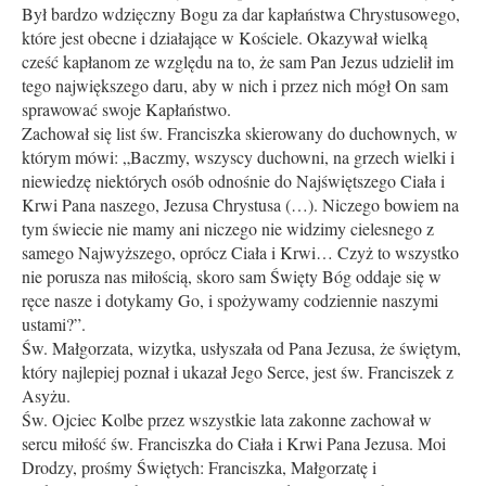
Był bardzo wdzięczny Bogu za dar kapłaństwa Chrystusowego,
które jest obecne i działające w Kościele. Okazywał wielką
cześć kapłanom ze względu na to, że sam Pan Jezus udzielił im
tego największego daru, aby w nich i przez nich mógł On sam
sprawować swoje Kapłaństwo.
Zachował się list św. Franciszka skierowany do duchownych, w
którym mówi: „Baczmy, wszyscy duchowni, na grzech wielki i
niewiedzę niektórych osób odnośnie do Najświętszego Ciała i
Krwi Pana naszego, Jezusa Chrystusa (…). Niczego bowiem na
tym świecie nie mamy ani niczego nie widzimy cielesnego z
samego Najwyższego, oprócz Ciała i Krwi… Czyż to wszystko
nie porusza nas miłością, skoro sam Święty Bóg oddaje się w
ręce nasze i dotykamy Go, i spożywamy codziennie naszymi
ustami?”.
Św. Małgorzata, wizytka, usłyszała od Pana Jezusa, że świętym,
który najlepiej poznał i ukazał Jego Serce, jest św. Franciszek z
Asyżu.
Św. Ojciec Kolbe przez wszystkie lata zakonne zachował w
sercu miłość św. Franciszka do Ciała i Krwi Pana Jezusa. Moi
Drodzy, prośmy Świętych: Franciszka, Małgorzatę i