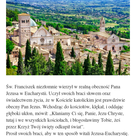
Św. Franciszek niezłomnie wierzył w realną obecność Pana
Jezusa w Eucharystii. Uczył swoich braci słowem oraz
świadectwem życia, że w Kościele katolickim jest prawdziwie
obecny Pan Jezus. Wchodząc do kościołów, klękał, i oddając
głęboki ukłon, mówił: „Kłaniamy Ci się, Panie, Jezu Chryste,
tutaj i we wszystkich kościołach, i błogosławimy Tobie, żeś
przez Krzyż Twój święty odkupił świat”.
Prosił swoich braci, aby w ten sposób witali Jezusa-Eucharystię.