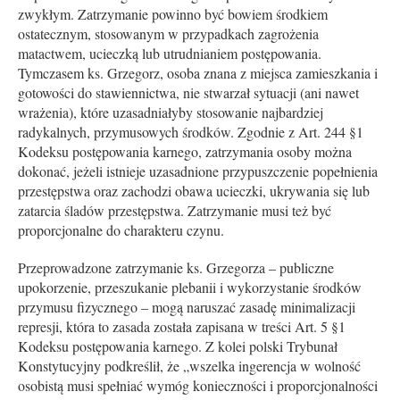
zwykłym. Zatrzymanie powinno być bowiem środkiem
ostatecznym, stosowanym w przypadkach zagrożenia
matactwem, ucieczką lub utrudnianiem postępowania.
Tymczasem ks. Grzegorz, osoba znana z miejsca zamieszkania i
gotowości do stawiennictwa, nie stwarzał sytuacji (ani nawet
wrażenia), które uzasadniałyby stosowanie najbardziej
radykalnych, przymusowych środków. Zgodnie z Art. 244 §1
Kodeksu postępowania karnego, zatrzymania osoby można
dokonać, jeżeli istnieje uzasadnione przypuszczenie popełnienia
przestępstwa oraz zachodzi obawa ucieczki, ukrywania się lub
zatarcia śladów przestępstwa. Zatrzymanie musi też być
proporcjonalne do charakteru czynu.
Przeprowadzone zatrzymanie ks. Grzegorza – publiczne
upokorzenie, przeszukanie plebanii i wykorzystanie środków
przymusu fizycznego – mogą naruszać zasadę minimalizacji
represji, która to zasada została zapisana w treści Art. 5 §1
Kodeksu postępowania karnego. Z kolei polski Trybunał
Konstytucyjny podkreślił, że „wszelka ingerencja w wolność
osobistą musi spełniać wymóg konieczności i proporcjonalności