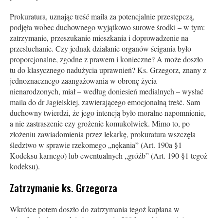
Prokuratura, uznając treść maila za potencjalnie przestępczą,
podjęła wobec duchownego wyjątkowo surowe środki – w tym:
zatrzymanie, przeszukanie mieszkania i doprowadzenie na
przesłuchanie. Czy jednak działanie organów ścigania było
proporcjonalne, zgodne z prawem i konieczne? A może doszło
tu do klasycznego nadużycia uprawnień? Ks. Grzegorz, znany z
jednoznacznego zaangażowania w obronę życia
nienarodzonych, miał – według doniesień medialnych – wysłać
maila do dr Jagielskiej, zawierającego emocjonalną treść. Sam
duchowny twierdzi, że jego intencją było moralne napomnienie,
a nie zastraszenie czy grożenie komukolwiek. Mimo to, po
złożeniu zawiadomienia przez lekarkę, prokuratura wszczęła
śledztwo w sprawie rzekomego „nękania” (Art. 190a §1
Kodeksu karnego) lub ewentualnych „gróźb” (Art. 190 §1 tegoż
kodeksu).
Zatrzymanie ks. Grzegorza
Wkrótce potem doszło do zatrzymania tegoż kapłana w