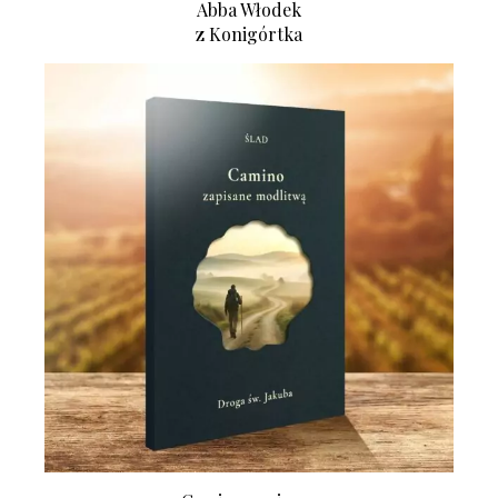
Abba Włodek
z Konigórtka