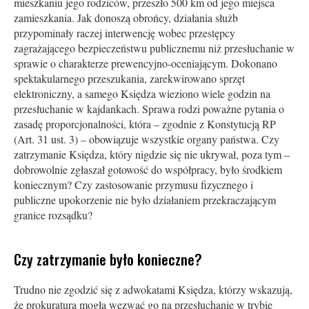
mieszkaniu jego rodziców, przeszło 500 km od jego miejsca
zamieszkania. Jak donoszą obrońcy, działania służb
przypominały raczej interwencję wobec przestępcy
zagrażającego bezpieczeństwu publicznemu niż przesłuchanie w
sprawie o charakterze prewencyjno-oceniającym. Dokonano
spektakularnego przeszukania, zarekwirowano sprzęt
elektroniczny, a samego Księdza wieziono wiele godzin na
przesłuchanie w kajdankach. Sprawa rodzi poważne pytania o
zasadę proporcjonalności, która – zgodnie z Konstytucją RP
(Art. 31 ust. 3) – obowiązuje wszystkie organy państwa. Czy
zatrzymanie Księdza, który nigdzie się nie ukrywał, poza tym –
dobrowolnie zgłaszał gotowość do współpracy, było środkiem
koniecznym? Czy zastosowanie przymusu fizycznego i
publiczne upokorzenie nie było działaniem przekraczającym
granice rozsądku?
Czy zatrzymanie było konieczne?
Trudno nie zgodzić się z adwokatami Księdza, którzy wskazują,
że prokuratura mogła wezwać go na przesłuchanie w trybie