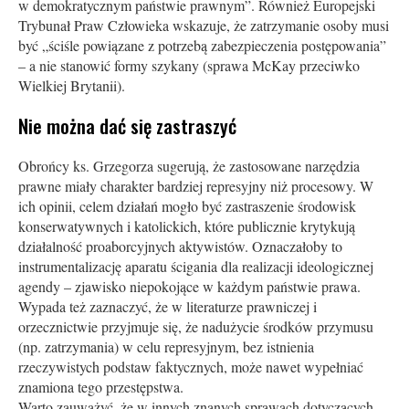
w demokratycznym państwie prawnym”. Również Europejski
Trybunał Praw Człowieka wskazuje, że zatrzymanie osoby musi
być „ściśle powiązane z potrzebą zabezpieczenia postępowania”
– a nie stanowić formy szykany (sprawa McKay przeciwko
Wielkiej Brytanii).
Nie można dać się zastraszyć
Obrońcy ks. Grzegorza sugerują, że zastosowane narzędzia
prawne miały charakter bardziej represyjny niż procesowy. W
ich opinii, celem działań mogło być zastraszenie środowisk
konserwatywnych i katolickich, które publicznie krytykują
działalność proaborcyjnych aktywistów. Oznaczałoby to
instrumentalizację aparatu ścigania dla realizacji ideologicznej
agendy – zjawisko niepokojące w każdym państwie prawa.
Wypada też zaznaczyć, że w literaturze prawniczej i
orzecznictwie przyjmuje się, że nadużycie środków przymusu
(np. zatrzymania) w celu represyjnym, bez istnienia
rzeczywistych podstaw faktycznych, może nawet wypełniać
znamiona tego przestępstwa.
Warto zauważyć, że w innych znanych sprawach dotyczących