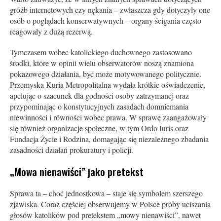
gróźb internetowych czy nękania – zwłaszcza gdy dotyczyły one
osób o poglądach konserwatywnych – organy ścigania często
reagowały z dużą rezerwą.
Tymczasem wobec katolickiego duchownego zastosowano
środki, które w opinii wielu obserwatorów noszą znamiona
pokazowego działania, być może motywowanego politycznie.
Przemyska Kuria Metropolitalna wydała krótkie oświadczenie,
apelując o szacunek dla godności osoby zatrzymanej oraz
przypominając o konstytucyjnych zasadach domniemania
niewinności i równości wobec prawa. W sprawę zaangażowały
się również organizacje społeczne, w tym Ordo Iuris oraz
Fundacja Życie i Rodzina, domagając się niezależnego zbadania
zasadności działań prokuratury i policji.
„Mowa nienawiści” jako pretekst
Sprawa ta – choć jednostkowa – staje się symbolem szerszego
zjawiska. Coraz częściej obserwujemy w Polsce próby uciszania
głosów katolików pod pretekstem „mowy nienawiści”, nawet