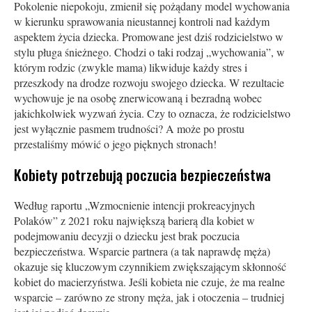
Pokolenie niepokoju, zmienił się pożądany model wychowania
w kierunku sprawowania nieustannej kontroli nad każdym
aspektem życia dziecka. Promowane jest dziś rodzicielstwo w
stylu pługa śnieżnego. Chodzi o taki rodzaj „wychowania”, w
którym rodzic (zwykle mama) likwiduje każdy stres i
przeszkody na drodze rozwoju swojego dziecka. W rezultacie
wychowuje je na osobę znerwicowaną i bezradną wobec
jakichkolwiek wyzwań życia. Czy to oznacza, że rodzicielstwo
jest wyłącznie pasmem trudności? A może po prostu
przestaliśmy mówić o jego pięknych stronach!
Kobiety potrzebują poczucia bezpieczeństwa
Według raportu „Wzmocnienie intencji prokreacyjnych
Polaków” z 2021 roku największą barierą dla kobiet w
podejmowaniu decyzji o dziecku jest brak poczucia
bezpieczeństwa. Wsparcie partnera (a tak naprawdę męża)
okazuje się kluczowym czynnikiem zwiększającym skłonność
kobiet do macierzyństwa. Jeśli kobieta nie czuje, że ma realne
wsparcie – zarówno ze strony męża, jak i otoczenia – trudniej