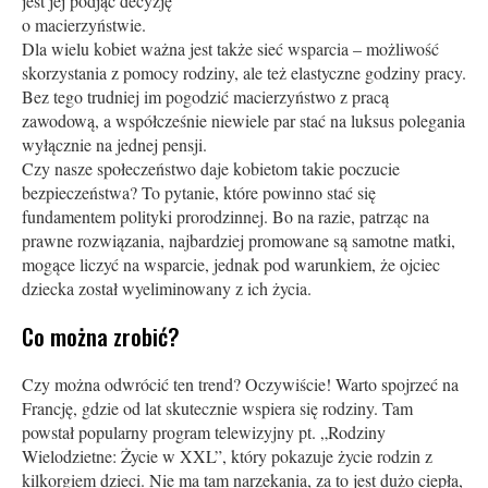
jest jej podjąć decyzję
o macierzyństwie.
Dla wielu kobiet ważna jest także sieć wsparcia – możliwość
skorzystania z pomocy rodziny, ale też elastyczne godziny pracy.
Bez tego trudniej im pogodzić macierzyństwo z pracą
zawodową, a współcześnie niewiele par stać na luksus polegania
wyłącznie na jednej pensji.
Czy nasze społeczeństwo daje kobietom takie poczucie
bezpieczeństwa? To pytanie, które powinno stać się
fundamentem polityki prorodzinnej. Bo na razie, patrząc na
prawne rozwiązania, najbardziej promowane są samotne matki,
mogące liczyć na wsparcie, jednak pod warunkiem, że ojciec
dziecka został wyeliminowany z ich życia.
Co można zrobić?
Czy można odwrócić ten trend? Oczywiście! Warto spojrzeć na
Francję, gdzie od lat skutecznie wspiera się rodziny. Tam
powstał popularny program telewizyjny pt. „Rodziny
Wielodzietne: Życie w XXL”, który pokazuje życie rodzin z
kilkorgiem dzieci. Nie ma tam narzekania, za to jest dużo ciepła,