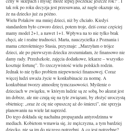
ceny w sklepach i myślę: może lepiej poczekać jeszcze rok?”. I
tak rok po roku decyzja jest przesuwana, aż nagle okazuje się,
że na dziecko już za późno.
Wielu Polaków ma mniej dzieci, niż by chciało. Kiedyś
standardem było czworo dzieci, potem troje, dziś coraz częściej
mamy model 2+1, a nawet 1+1. Wpływa na to nie tylko brak
chęci, ale i realne trudności. Marta, nauczycielka z Poznania i
mama czteroletniego Stasia, przyznaje: „Marzyłam o trójce
dzieci, ale po pierwszym dziecku zrozumiałam, że finansowo nie
damy rady. Przedszkole, zajęcia dodatkowe, lekarze – wszystko
kosztuje fortunę”. To rzeczywistość wielu polskich rodzin.
Jednak to nie tylko problem niepewności finansowej. Coraz
więcej ludzi uważa życie w konkubinacie za normę. A
konkubinat tworzy atmosferę tymczasowości. Myślenie o
dzieciach w związku, w którym ludzie są ze sobą, bo akurat jest
im dobrze, ale nie czują się na tyle związani, by złożyć uroczystą
obietnicę: „oraz że cię nie opuszczę aż do śmierci”, nie sprzyja
planowaniu na wiele lat naprzód.
Do tego dokłada się nachalna propaganda antyrodzinna w
mediach. Kobietom wmawia się, że mężczyzna, a tym bardziej
dziecko, nie są im do niczego potrzebni. A co jest potrzebne?