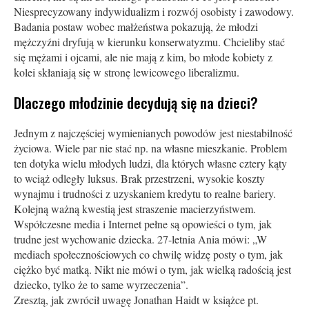
Niesprecyzowany indywidualizm i rozwój osobisty i zawodowy.
Badania postaw wobec małżeństwa pokazują, że młodzi
mężczyźni dryfują w kierunku konserwatyzmu. Chcieliby stać
się mężami i ojcami, ale nie mają z kim, bo młode kobiety z
kolei skłaniają się w stronę lewicowego liberalizmu.
Dlaczego młodzinie decydują się na dzieci?
Jednym z najczęściej wymienianych powodów jest niestabilność
życiowa. Wiele par nie stać np. na własne mieszkanie. Problem
ten dotyka wielu młodych ludzi, dla których własne cztery kąty
to wciąż odległy luksus. Brak przestrzeni, wysokie koszty
wynajmu i trudności z uzyskaniem kredytu to realne bariery.
Kolejną ważną kwestią jest straszenie macierzyństwem.
Współczesne media i Internet pełne są opowieści o tym, jak
trudne jest wychowanie dziecka. 27-letnia Ania mówi: „W
mediach społecznościowych co chwilę widzę posty o tym, jak
ciężko być matką. Nikt nie mówi o tym, jak wielką radością jest
dziecko, tylko że to same wyrzeczenia”.
Zresztą, jak zwrócił uwagę Jonathan Haidt w książce pt.