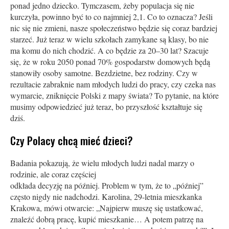
ponad jedno dziecko. Tymczasem, żeby populacja się nie
kurczyła, powinno być to co najmniej 2,1. Co to oznacza? Jeśli
nic się nie zmieni, nasze społeczeństwo będzie się coraz bardziej
starzeć. Już teraz w wielu szkołach zamykane są klasy, bo nie
ma komu do nich chodzić. A co będzie za 20–30 lat? Szacuje
się, że w roku 2050 ponad 70% gospodarstw domowych będą
stanowiły osoby samotne. Bezdzietne, bez rodziny. Czy w
rezultacie zabraknie nam młodych ludzi do pracy, czy czeka nas
wymarcie, zniknięcie Polski z mapy świata? To pytanie, na które
musimy odpowiedzieć już teraz, bo przyszłość kształtuje się
dziś.
Czy Polacy chcą mieć dzieci?
Badania pokazują, że wielu młodych ludzi nadal marzy o
rodzinie, ale coraz częściej
odkłada decyzję na później. Problem w tym, że to „później”
często nigdy nie nadchodzi. Karolina, 29-letnia mieszkanka
Krakowa, mówi otwarcie: „Najpierw muszę się ustatkować,
znaleźć dobrą pracę, kupić mieszkanie… A potem patrzę na