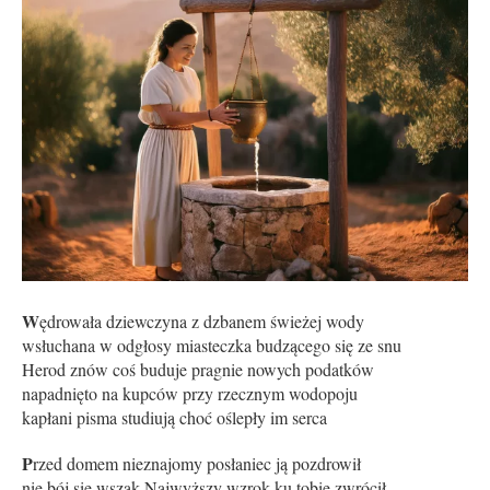
W
ędrowała dziewczyna z dzbanem świeżej wody
wsłuchana w odgłosy miasteczka budzącego się ze snu
Herod znów coś buduje pragnie nowych podatków
napadnięto na kupców przy rzecznym wodopoju
kapłani pisma studiują choć oślepły im serca
P
rzed domem nieznajomy posłaniec ją pozdrowił
nie bój się wszak Najwyższy wzrok ku tobie zwrócił