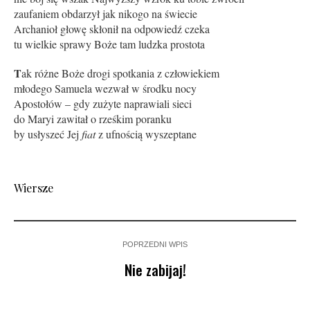
zaufaniem obdarzył jak nikogo na świecie
Archanioł głowę skłonił na odpowiedź czeka
tu wielkie sprawy Boże tam ludzka prostota
T
ak różne Boże drogi spotkania z człowiekiem
młodego Samuela wezwał w środku nocy
Apostołów – gdy zużyte naprawiali sieci
do Maryi zawitał o rześkim poranku
by usłyszeć Jej
fiat
z ufnością wyszeptane
Wiersze
POPRZEDNI WPIS
Nie zabijaj!