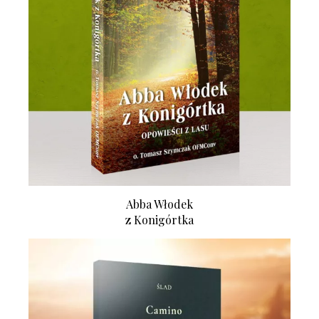
Abba Włodek
z Konigórtka